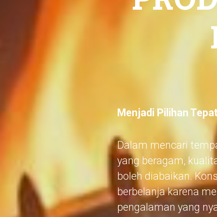
Menjadi Pilihan Tepa
Dalam mencari tempa
yang beragam, kuali
boleh diabaikan. Kon
berbelanja karena me
pengalaman yang nyam