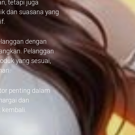
, tetapi juga
aik dan suasana yang
f.
elanggan dengan
angkan. Pelanggan
oduk yang sesuai,
han.
or penting dalam
hargai dan
 kembali.