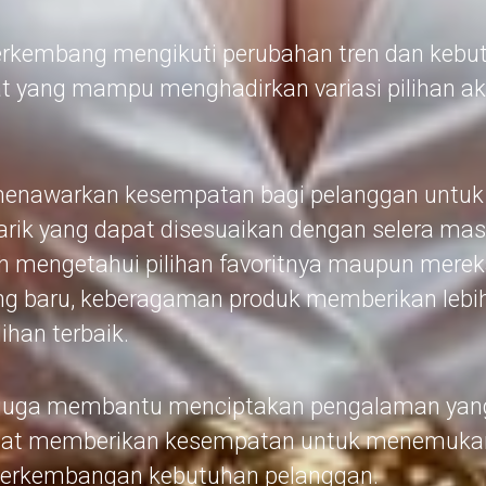
berkembang mengikuti perubahan tren dan kebu
at yang mampu menghadirkan variasi pilihan a
enawarkan kesempatan bagi pelanggan untu
rik yang dapat disesuaikan dengan selera mas
 mengetahui pilihan favoritnya maupun merek
g baru, keberagaman produk memberikan lebi
han terbaik.
ia juga membantu menciptakan pengalaman yan
apat memberikan kesempatan untuk menemukan
perkembangan kebutuhan pelanggan.