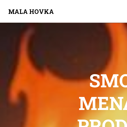
MALA HOVKA
Skip
to
content
SM
MEN
PROD