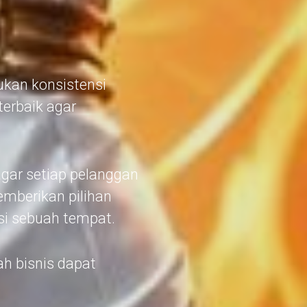
ukan konsistensi
erbaik agar
ar setiap pelanggan
berikan pilihan
si sebuah tempat.
h bisnis dapat