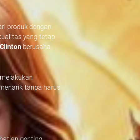
ari produk dengan
kualitas yang tetap
linton
berusaha
 melakukan
menarik tanpa harus
hatian penting.