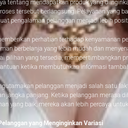
ya tentang mendapatkan produk yang diinginkan
oses tersebut berlangsung. Pelayanan yang b
t pengalaman pelanggan menjadi lebih positi
emberikan perhatian terhadap kenyamanan p
man berbelanja yang lebih mudah dan menyen
ai pilihan yang tersedia, mempertimbangkan pr
antuan ketika membutuhkan informasi tamba
gutamakan pelanggan menjadi salah satu fakt
jangka panjang. Ketika pelanggan merasa di
n yang baik, mereka akan lebih percaya untuk
 Pelanggan yang Menginginkan Variasi