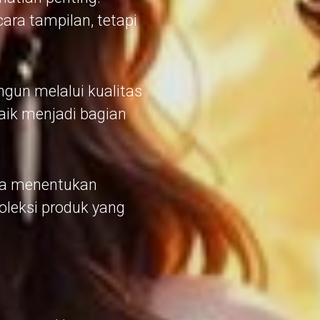
ra tampilan, tetapi
un melalui kualitas
baik menjadi bagian
ika menentukan
oleksi produk yang