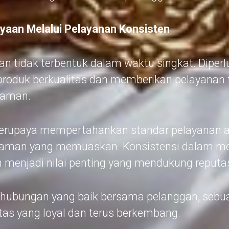
aan Melalui Pelayanan Konsisten
n tidak terbentuk dalam waktu singkat. Diperl
roduk berkualitas dan memberikan pelayanan t
yaman.
erupaya mempertahankan standar pelayanan ag
aman yang memuaskan. Konsistensi dalam mem
 menjadi nilai penting yang mendukung reputa
bungan yang baik bersama pelanggan, sebua
as yang loyal dan terus berkembang.