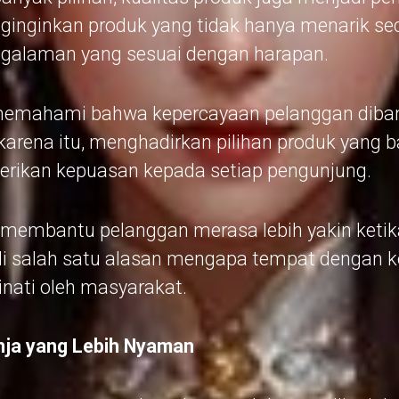
nginkan produk yang tidak hanya menarik seca
galaman yang sesuai dengan harapan.
emahami bahwa kepercayaan pelanggan dibang
karena itu, menghadirkan pilihan produk yang 
rikan kepuasan kepada setiap pengunjung.
a membantu pelanggan merasa lebih yakin ket
jadi salah satu alasan mengapa tempat dengan k
nati oleh masyarakat.
nja yang Lebih Nyaman