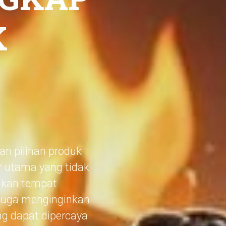
K
n pilihan produk
r utama yang tidak
tukan tempat
 juga menginginkan
g dapat dipercaya.