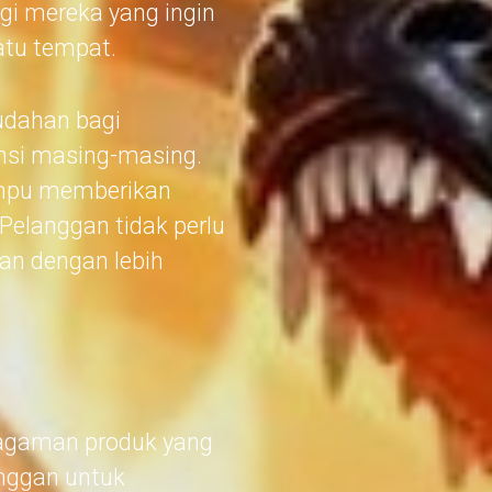
gi mereka yang ingin
atu tempat.
dahan bagi
nsi masing-masing.
ampu memberikan
Pelanggan tidak perlu
an dengan lebih
agaman produk yang
anggan untuk