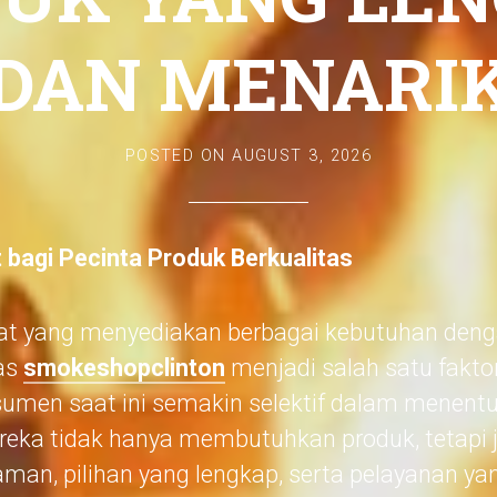
DAN MENARI
POSTED ON
AUGUST 3, 2026
t bagi Pecinta Produk Berkualitas
t yang menyediakan berbagai kebutuhan denga
tas
smokeshopclinton
menjadi salah satu fakto
sumen saat ini semakin selektif dalam menen
reka tidak hanya membutuhkan produk, tetapi
an, pilihan yang lengkap, serta pelayanan yan