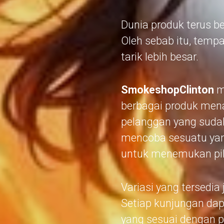
Dunia produk terus 
Oleh sebab itu, temp
tarik lebih besar.
SmokeshopClinton
m
berbagai produk mena
pelanggan yang sudah
mencoba sesuatu yan
untuk menemukan pili
Variasi yang tersed
Setiap kunjungan d
yang sesuai dengan 