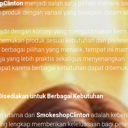
Clinton
menjadi salah satu pilihan menarik ba
produk dengan variasi yang beragam dalam s
adir dengan konsep yang mengutamakan kemu
emukan produk sesuai kebutuhan dan prefere
berbagai pilihan yang menarik, tempat ini m
a yang lebih praktis sekaligus menyenangkan. 
pat karena berbagai kebutuhan dapat ditemuk
isediakan untuk Berbagai Kebutuhan
an utama dari
SmokeshopClinton
adalah keber
yang lengkap memberikan keleluasaan bagi pel