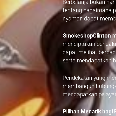
Berbelanja bukan han
tentang bagaimana pr
nyaman dapat membua
SmokeshopClinton
m
menciptakan pengala
dapat melihat berbag
serta mendapatkan b
Pendekatan yang men
membangun hubungan 
mendapatkan pelayana
Pilihan Menarik bagi