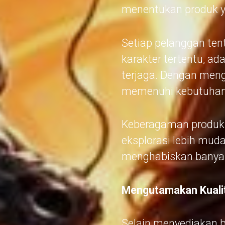
menentukan produk ya
Setiap pelanggan ten
karakter tertentu, ad
terjaga. Dengan meng
memenuhi kebutuhan 
Keberagaman produk 
eksplorasi lebih mud
menghabiskan banyak
Mengutamakan Kualit
Selain menyediakan ba