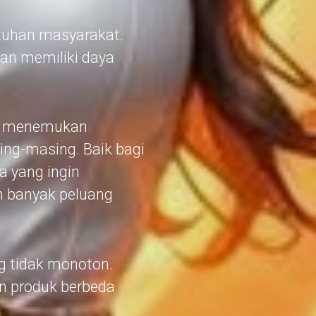
tuhan masyarakat.
kan memiliki daya
k menemukan
ing-masing. Baik bagi
a yang ingin
h banyak peluang
g tidak monoton.
 produk berbeda