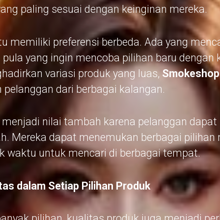
ng paling sesuai dengan keinginan mereka.
tu memiliki preferensi berbeda. Ada yang menc
a pula yang ingin mencoba pilihan baru dengan 
hadirkan variasi produk yang luas,
SmokeshopC
pelanggan dari berbagai kalangan.
menjadi nilai tambah karena pelanggan dapat
ah. Mereka dapat menemukan berbagai pilihan 
 waktu untuk mencari di berbagai tempat.
as dalam Setiap Pilihan Produk
nyak pilihan, kualitas produk juga menjadi per