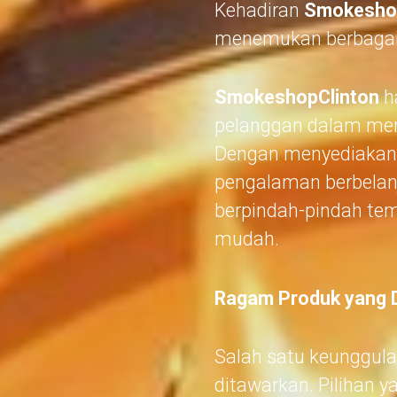
Kehadiran
Smokeshop
menemukan berbagai 
SmokeshopClinton
h
pelanggan dalam men
Dengan menyediakan 
pengalaman berbelanj
berpindah-pindah tem
mudah.
Ragam Produk yang D
Salah satu keunggul
ditawarkan. Pilihan 