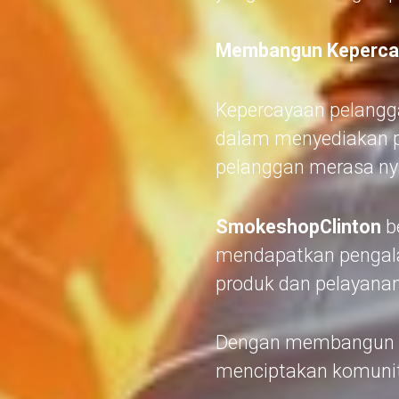
Membangun Kepercay
Kepercayaan pelangga
dalam menyediakan p
pelanggan merasa n
SmokeshopClinton
b
mendapatkan pengal
produk dan pelayanan
Dengan membangun hu
menciptakan komunit