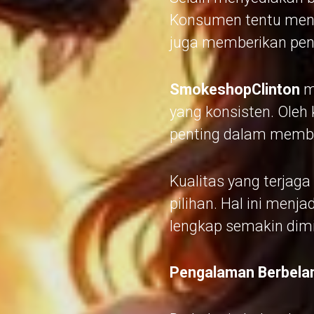
Konsumen tentu mengi
juga memberikan pen
SmokeshopClinton
m
yang konsisten. Oleh 
penting dalam membe
Kualitas yang terjag
pilihan. Hal ini men
lengkap semakin dimi
Pengalaman Berbela