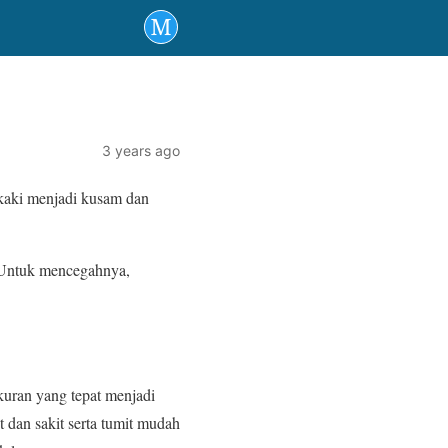
3 years ago
t kaki menjadi kusam dan
a. Untuk mencegahnya,
kuran yang tepat menjadi
t dan sakit serta tumit mudah