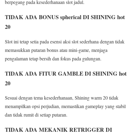
berpegang pada kesederhanaan slot jadul.
TIDAK ADA BONUS spherical DI SHINING hot
20
Slot ini tetap setia pada esensi aksi slot sederhana dengan tidak
memasukkan putaran bonus atau mini-game, menjaga
pengalaman tetap bersih dan fokus pada gulungan.
TIDAK ADA FITUR GAMBLE DI SHINING hot
20
Sesuai dengan tema kesederhanaan, Shining warm 20 tidak
menampilkan opsi perjudian, memastikan gameplay yang stabil
dan tidak rumit di setiap putaran.
TIDAK ADA MEKANIK RETRIGGER DI