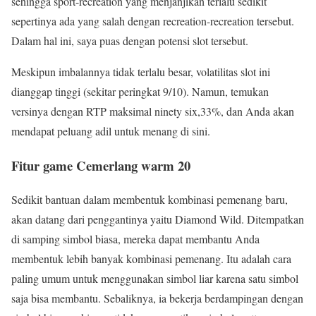
sehingga sport-recreation yang menjanjikan terlalu sedikit
sepertinya ada yang salah dengan recreation-recreation tersebut.
Dalam hal ini, saya puas dengan potensi slot tersebut.
Meskipun imbalannya tidak terlalu besar, volatilitas slot ini
dianggap tinggi (sekitar peringkat 9/10). Namun, temukan
versinya dengan RTP maksimal ninety six,33%, dan Anda akan
mendapat peluang adil untuk menang di sini.
Fitur game Cemerlang warm 20
Sedikit bantuan dalam membentuk kombinasi pemenang baru,
akan datang dari penggantinya yaitu Diamond Wild. Ditempatkan
di samping simbol biasa, mereka dapat membantu Anda
membentuk lebih banyak kombinasi pemenang. Itu adalah cara
paling umum untuk menggunakan simbol liar karena satu simbol
saja bisa membantu. Sebaliknya, ia bekerja berdampingan dengan