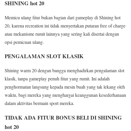
SHINING hot 20
Memicu ulang fitur bukan bagian dari gameplay di Shining hot
20, karena recreation ini tidak menyertakan putaran free of charge
atau mekanisme rumit lainnya yang sering kali disertai dengan
opsi pemicuan ulang.
PENGALAMAN SLOT KLASIK
Shining warm 20 dengan bangga menghadirkan pengalaman slot
klasik, tanpa gameplay penuh fitur yang rumit. Ini adalah
penghormatan langsung kepada mesin buah yang tak lekang oleh
waktu, bagi mereka yang menghargai keanggunan kesederhanaan
dalam aktivitas bermain sport mereka.
TIDAK ADA FITUR BONUS BELI DI SHINING
hot 20