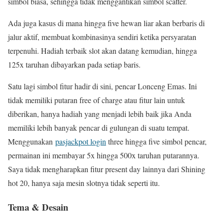
simbol biasa, sehingga tidak menggantikan simbol scatter.
Ada juga kasus di mana hingga five hewan liar akan berbaris di
jalur aktif, membuat kombinasinya sendiri ketika persyaratan
terpenuhi. Hadiah terbaik slot akan datang kemudian, hingga
125x taruhan dibayarkan pada setiap baris.
Satu lagi simbol fitur hadir di sini, pencar Lonceng Emas. Ini
tidak memiliki putaran free of charge atau fitur lain untuk
diberikan, hanya hadiah yang menjadi lebih baik jika Anda
memiliki lebih banyak pencar di gulungan di suatu tempat.
Menggunakan
pasjackpot login
three hingga five simbol pencar,
permainan ini membayar 5x hingga 500x taruhan putarannya.
Saya tidak mengharapkan fitur present day lainnya dari Shining
hot 20, hanya saja mesin slotnya tidak seperti itu.
Tema & Desain