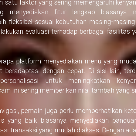
ah satu faktor yang sering memengaruhi keny
ng menyediakan fitur lengkap biasany
ih fleksibel sesuai kebutuhan masing-masing
elakukan evaluasi terhadap berbagai fasilitas 
berapa platform menyediakan menu yang muda
beradaptasi dengan cepat. Di sisi lain, ter
personalisasi untuk meningkatkan keny
cam ini sering memberikan nilai tambah yang si
igasi, pemain juga perlu memperhatikan kete
tus yang baik biasanya menyediakan pandua
asi transaksi yang mudah diakses. Dengan adan