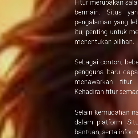
Fitur merupakan sal
bermain. Situs ya
pengalaman yang leb
itu, penting untuk m
menentukan pilihan.
Sebagai contoh, be
pengguna baru dapat 
menawarkan fitur 
Kehadiran fitur sema
Selain kemudahan nav
dalam platform. Si
bantuan, serta inform