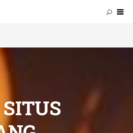
 SITUS
ANG