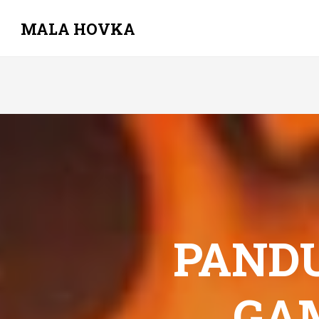
MALA HOVKA
Skip
to
content
PANDU
GA