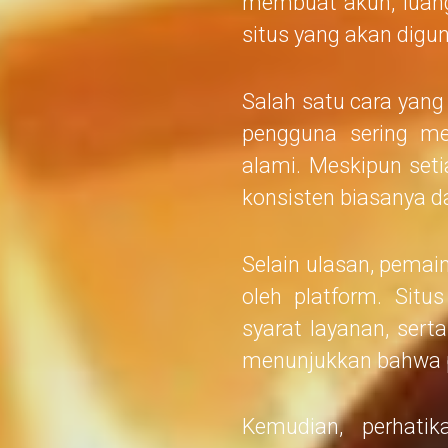
membuat akun, luang
situs yang akan digu
Salah satu cara yang
pengguna sering m
alami. Meskipun set
konsisten biasanya d
Selain ulasan, pemai
oleh platform. Situ
syarat layanan, sert
menunjukkan bahwa p
Kemudian, perhatik