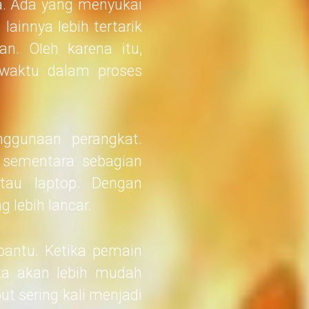
da. Ada yang menyukai
ainnya lebih tertarik
n. Oleh karena itu,
waktu dalam proses
nggunaan perangkat.
, sementara sebagian
tau laptop. Dengan
 lebih lancar.
bantu. Ketika pemain
ka akan lebih mudah
ut sering kali menjadi