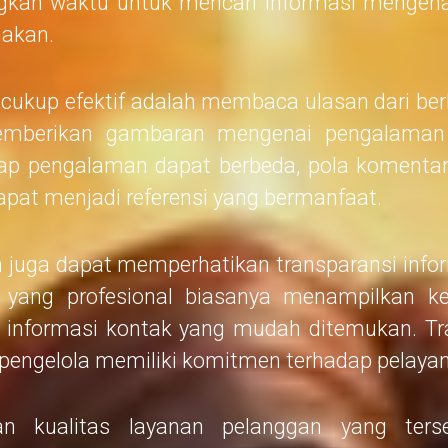
kan waktu untuk mencari informasi mengenai
nakan.
 cukup efektif adalah membaca ulasan dari be
emberikan gambaran mengenai pengalaman
iap pengalaman dapat berbeda, pola komenta
apat menjadi referensi yang bermanfaat.
n juga dapat memperhatikan transparansi info
s yang profesional biasanya menampilkan k
a informasi kontak yang mudah ditemukan. Tra
engelola memiliki komitmen terhadap pelayana
an kualitas layanan pelanggan yang ters