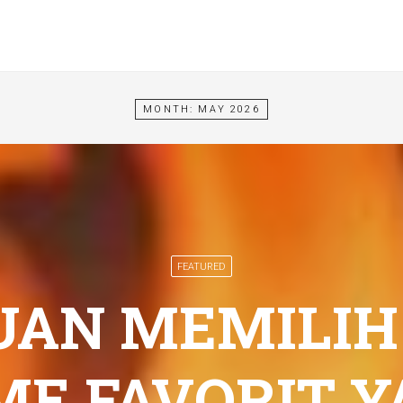
MONTH:
MAY 2026
FEATURED
AN MEMILIH
ME FAVORIT Y