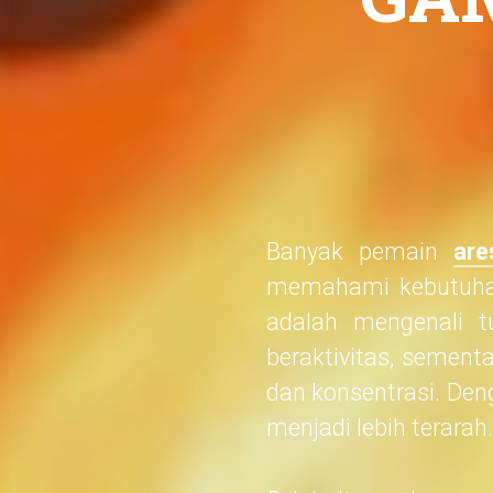
Banyak pemain
are
memahami kebutuhan 
adalah mengenali t
beraktivitas, sement
dan konsentrasi. De
menjadi lebih terarah.