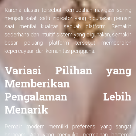
Karena alasan tersebut, kemudahan navigasi sering
menjadi salah satu indikator yang digunakan pemain
saat menilai kualitas sebuah platform. Semakin
sederhana dan intuitif sistem yang digunakan, semakin
besar peluang platform tersebut memperoleh
kepercayaan dari komunitas pengguna.
Variasi Pilihan yang
Memberikan
Pengalaman Lebih
Menarik
Pemain modern memiliki preferensi yang sangat
beragam. Ada yang menyukai permainan bertema