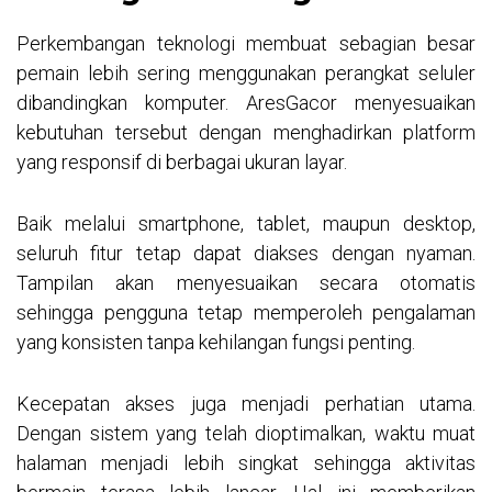
Perkembangan teknologi membuat sebagian besar
pemain lebih sering menggunakan perangkat seluler
dibandingkan komputer. AresGacor menyesuaikan
kebutuhan tersebut dengan menghadirkan platform
yang responsif di berbagai ukuran layar.
Baik melalui smartphone, tablet, maupun desktop,
seluruh fitur tetap dapat diakses dengan nyaman.
Tampilan akan menyesuaikan secara otomatis
sehingga pengguna tetap memperoleh pengalaman
yang konsisten tanpa kehilangan fungsi penting.
Kecepatan akses juga menjadi perhatian utama.
Dengan sistem yang telah dioptimalkan, waktu muat
halaman menjadi lebih singkat sehingga aktivitas