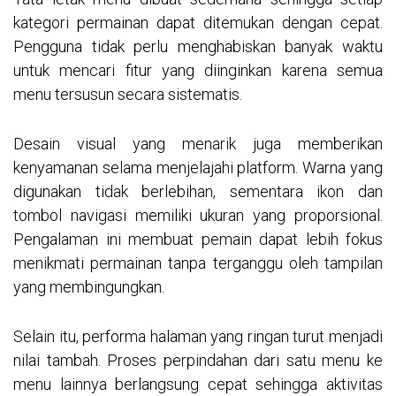
kategori permainan dapat ditemukan dengan cepat.
Pengguna tidak perlu menghabiskan banyak waktu
untuk mencari fitur yang diinginkan karena semua
menu tersusun secara sistematis.
Desain visual yang menarik juga memberikan
kenyamanan selama menjelajahi platform. Warna yang
digunakan tidak berlebihan, sementara ikon dan
tombol navigasi memiliki ukuran yang proporsional.
Pengalaman ini membuat pemain dapat lebih fokus
menikmati permainan tanpa terganggu oleh tampilan
yang membingungkan.
Selain itu, performa halaman yang ringan turut menjadi
nilai tambah. Proses perpindahan dari satu menu ke
menu lainnya berlangsung cepat sehingga aktivitas