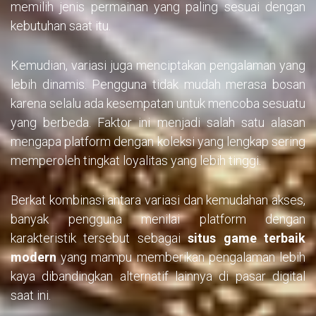
memilih jenis permainan yang paling sesuai dengan
kebutuhan saat itu.
Kemudian, variasi juga menciptakan pengalaman yang
lebih dinamis. Pengguna tidak mudah merasa bosan
karena selalu ada kesempatan untuk mencoba sesuatu
yang berbeda. Faktor ini menjadi salah satu alasan
mengapa platform dengan koleksi yang lengkap sering
memperoleh tingkat loyalitas yang lebih tinggi.
Berkat kombinasi antara variasi dan kemudahan akses,
banyak pengguna menilai platform dengan
karakteristik tersebut sebagai
situs game terbaik
modern
yang mampu memberikan pengalaman lebih
kaya dibandingkan alternatif lainnya di pasar digital
saat ini.