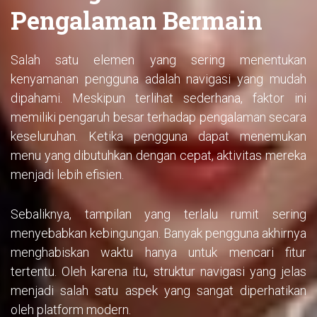
Pengalaman Bermain
Salah satu elemen yang sering menentukan
kenyamanan pengguna adalah navigasi yang mudah
dipahami. Meskipun terlihat sederhana, faktor ini
memiliki pengaruh besar terhadap pengalaman secara
keseluruhan. Ketika pengguna dapat menemukan
menu yang dibutuhkan dengan cepat, aktivitas mereka
menjadi lebih efisien.
Sebaliknya, tampilan yang terlalu rumit sering
menyebabkan kebingungan. Banyak pengguna akhirnya
menghabiskan waktu hanya untuk mencari fitur
tertentu. Oleh karena itu, struktur navigasi yang jelas
menjadi salah satu aspek yang sangat diperhatikan
oleh platform modern.