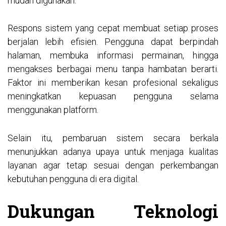
mudah digunakan.
Respons sistem yang cepat membuat setiap proses
berjalan lebih efisien. Pengguna dapat berpindah
halaman, membuka informasi permainan, hingga
mengakses berbagai menu tanpa hambatan berarti.
Faktor ini memberikan kesan profesional sekaligus
meningkatkan kepuasan pengguna selama
menggunakan platform.
Selain itu, pembaruan sistem secara berkala
menunjukkan adanya upaya untuk menjaga kualitas
layanan agar tetap sesuai dengan perkembangan
kebutuhan pengguna di era digital.
Dukungan Teknologi