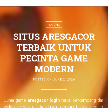
FEATURED
SITUS ARESGACOR
TERBAIK UNTUK
PECINTA GAME
MODERN
POSTED ON
JUNE 2, 2026
Dunia game
aresgacor login
terus berkembang dari
waktu ke waktu. Jika dahulu pemain hanya memiliki