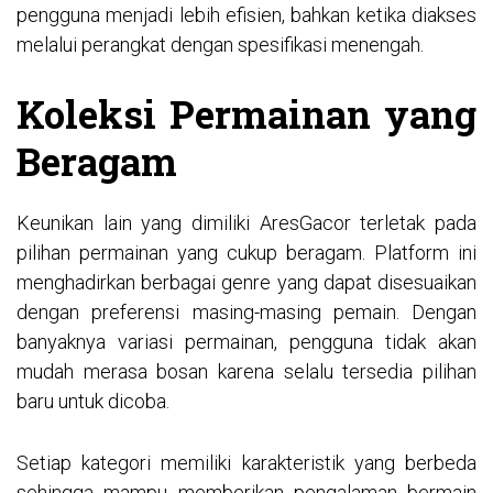
pengguna menjadi lebih efisien, bahkan ketika diakses
melalui perangkat dengan spesifikasi menengah.
Koleksi Permainan yang
Beragam
Keunikan lain yang dimiliki AresGacor terletak pada
pilihan permainan yang cukup beragam. Platform ini
menghadirkan berbagai genre yang dapat disesuaikan
dengan preferensi masing-masing pemain. Dengan
banyaknya variasi permainan, pengguna tidak akan
mudah merasa bosan karena selalu tersedia pilihan
baru untuk dicoba.
Setiap kategori memiliki karakteristik yang berbeda
sehingga mampu memberikan pengalaman bermain