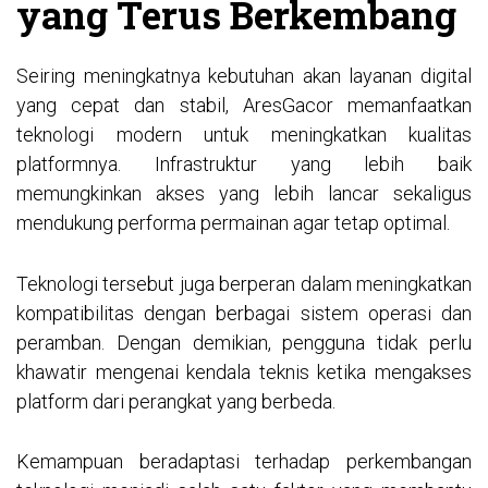
yang Terus Berkembang
Seiring meningkatnya kebutuhan akan layanan digital
yang cepat dan stabil, AresGacor memanfaatkan
teknologi modern untuk meningkatkan kualitas
platformnya. Infrastruktur yang lebih baik
memungkinkan akses yang lebih lancar sekaligus
mendukung performa permainan agar tetap optimal.
Teknologi tersebut juga berperan dalam meningkatkan
kompatibilitas dengan berbagai sistem operasi dan
peramban. Dengan demikian, pengguna tidak perlu
khawatir mengenai kendala teknis ketika mengakses
platform dari perangkat yang berbeda.
Kemampuan beradaptasi terhadap perkembangan