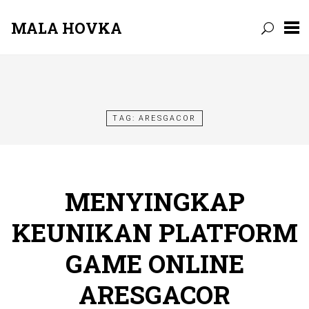
MALA HOVKA
Skip
to
content
TAG:
ARESGACOR
MENYINGKAP
KEUNIKAN PLATFORM
GAME ONLINE
ARESGACOR