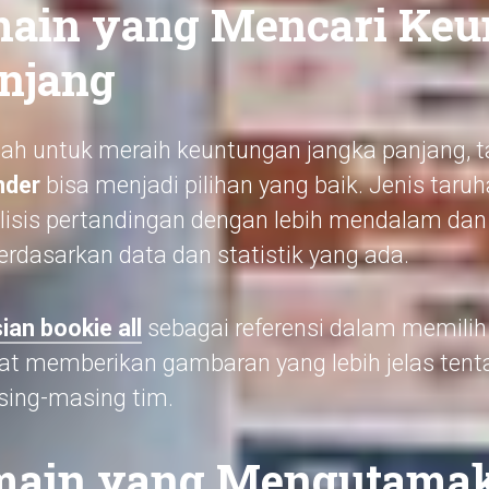
main yang Mencari Ke
njang
lah untuk meraih keuntungan jangka panjang, 
nder
bisa menjadi pilihan yang baik. Jenis tar
isis pertandingan dengan lebih mendalam da
berdasarkan data dan statistik yang ada.
ian bookie all
sebagai referensi dalam memilih 
apat memberikan gambaran yang lebih jelas ten
ing-masing tim.
main yang Mengutama