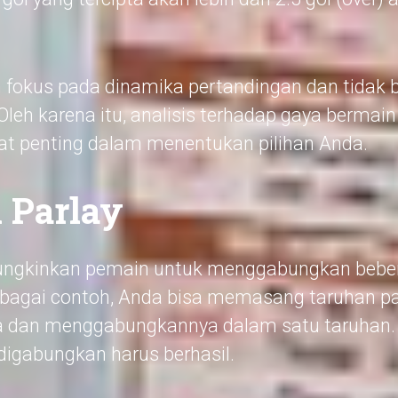
bih fokus pada dinamika pertandingan dan tidak
eh karena itu, analisis terhadap gaya bermain
at penting dalam menentukan pilihan Anda.
 Parlay
ungkinkan pemain untuk menggabungkan bebe
Sebagai contoh, Anda bisa memasang taruhan p
a dan menggabungkannya dalam satu taruhan.
igabungkan harus berhasil.