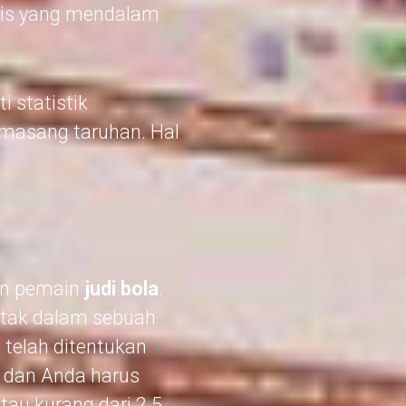
sis yang mendalam
 statistik
asang taruhan. Hal
gan pemain
judi bola
.
cetak dalam sebuah
 telah ditentukan
, dan Anda harus
atau kurang dari 2.5