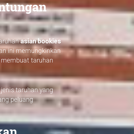
untungan
taruhan
asian bookies
uhan ini memungkinkan
n membuat taruhan
jenis taruhan yang
tang peluang
kan