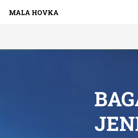
MALA HOVKA
Skip
to
content
BAG
JEN