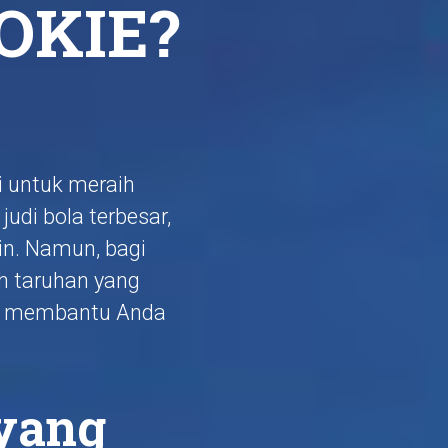
OKIE?
i untuk meraih
 judi bola terbesar,
in. Namun, bagi
h taruhan yang
kan membantu Anda
yang