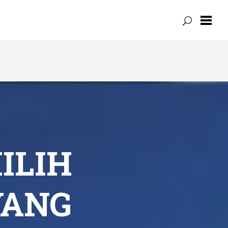
ILIH
YANG