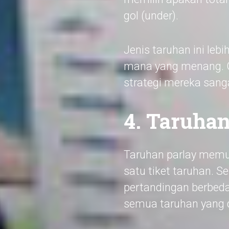
gol (under).
Jenis taruhan ini le
mana yang menang. Ol
strategi mereka sang
4.
Taruhan
Taruhan parlay mem
satu tiket taruhan. 
pertandingan berbed
semua taruhan yang d