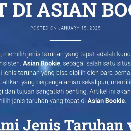
T DI ASIAN BO
POSTED ON
JANUARY 15, 2025
a
, memilih jenis taruhan yang tepat adalah kunc
nsisten.
Asian Bookie
, sebagai salah satu situs
jenis taruhan yang bisa dipilih oleh para pema
bahkan yang berpengalaman sekalipun, memili
gi dan tujuan sangatlah penting. Artikel ini a
ih jenis taruhan yang tepat di
Asian Bookie
.
i Jenis Taruhan 