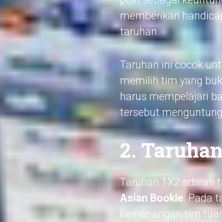
memberikan handicap
taruhan.
Taruhan ini cocok un
memilih tim yang buk
harus mempelajari ba
tersebut menguntung
2.
Taruhan
Taruhan 1X2 adalah 
Asian Bookie
. Pada t
kemenangan tim tuan 