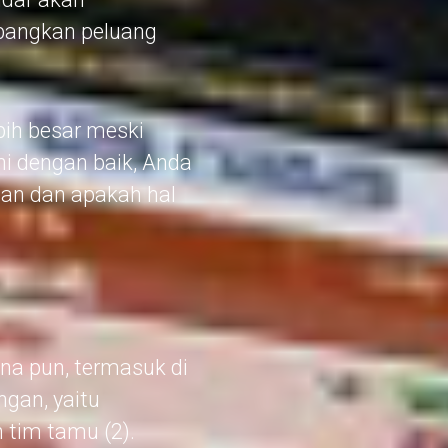
bangkan peluang
bih besar meski
i dengan baik, Anda
gan dan apakah hal
a pun, termasuk di
ngan, yaitu
 tim tamu (2).