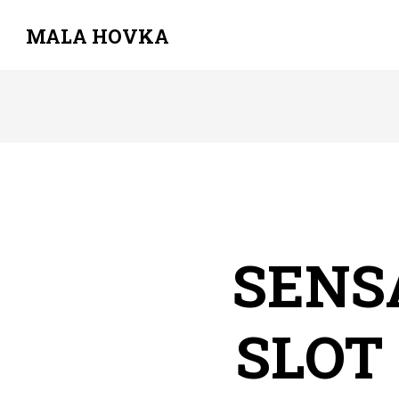
MALA HOVKA
Skip
to
content
SENS
SLOT