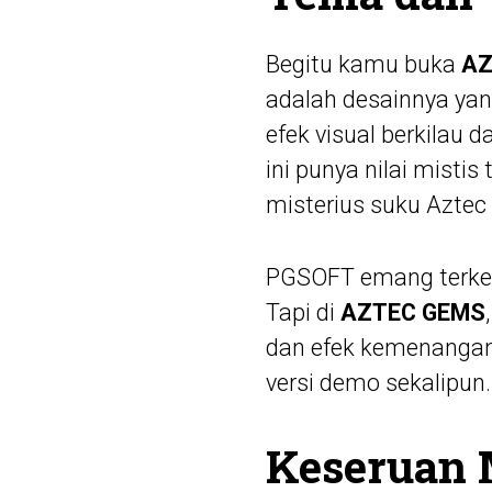
Begitu kamu buka
AZ
adalah desainnya ya
efek visual berkilau d
ini punya nilai misti
misterius suku Aztec
PGSOFT emang terken
Tapi di
AZTEC GEMS
dan efek kemenangan
versi demo sekalipun.
Keseruan 