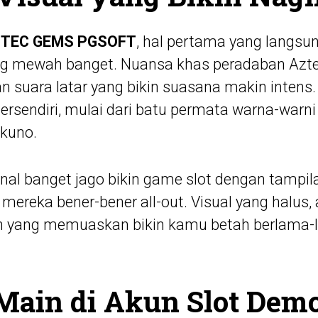
TEC GEMS PGSOFT
, hal pertama yang langsu
ng mewah banget. Nuansa khas peradaban Azt
an suara latar yang bikin suasana makin intens. 
s tersendiri, mulai dari batu permata warna-war
 kuno.
al banget jago bikin game slot dengan tampi
, mereka bener-bener all-out. Visual yang halus,
 yang memuaskan bikin kamu betah berlama-l
Main di Akun Slot Dem