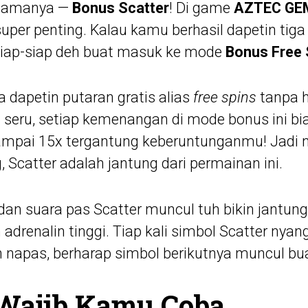
 utamanya —
Bonus Scatter
! Di game
AZTEC GE
uper penting. Kalau kamu berhasil dapetin tiga
 siap-siap deh buat masuk ke mode
Bonus Free 
a dapetin putaran gratis alias
free spins
tanpa h
 seru, setiap kemenangan di mode bonus ini bia
sampai 15x tergantung keberuntunganmu! Jadi 
 Scatter adalah jantung dari permainan ini.
al dan suara pas Scatter muncul tuh bikin jantu
adrenalin tinggi. Tiap kali simbol Scatter nyan
 napas, berharap simbol berikutnya muncul bu
 Wajib Kamu Coba