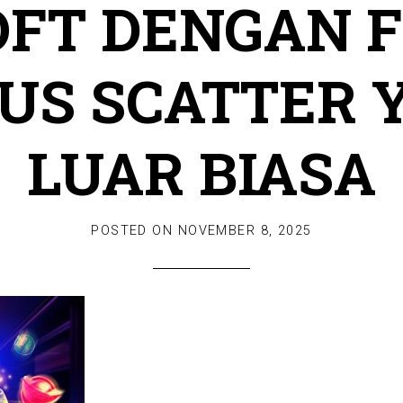
OFT DENGAN F
US SCATTER 
LUAR BIASA
POSTED ON
NOVEMBER 8, 2025