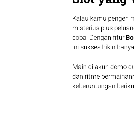
Kalau kamu pengen m
misterius plus peluan
coba. Dengan fitur
Bo
ini sukses bikin bany
Main di akun demo dul
dan ritme permainanny
keberuntungan berikut