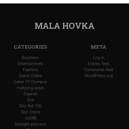
MALA HOVKA
CATEGORIES
META
Business
Log in
Entertainment
Entries feed
Fashion
Comments feed
Game Online
WordPress.org
Gates Of Olympus
mahjong ways
Sejarah
Slot
Slot Bet 100
Slot Online
slot88
starlight princess