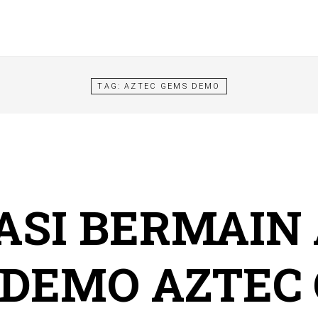
TAG:
AZTEC GEMS DEMO
ASI BERMAIN
 DEMO AZTEC