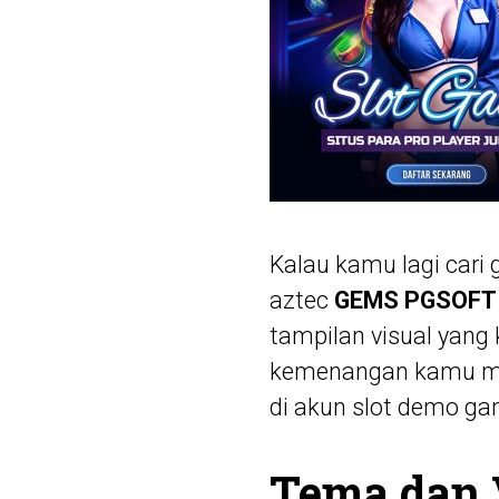
Kalau kamu lagi cari 
aztec
GEMS PGSOFT
tampilan visual yang 
kemenangan kamu mele
di akun slot demo gam
Tema dan 