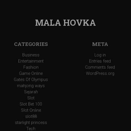
MALA HOVKA
CATEGORIES
META
Business
Log in
Entertainment
Entries feed
Fashion
Comments feed
Game Online
WordPress.org
Gates Of Olympus
mahjong ways
Sejarah
Slot
Slot Bet 100
Slot Online
slot88
starlight princess
Tech