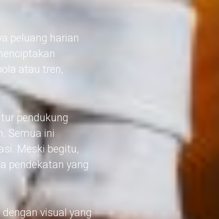
a peluang harian
menciptakan
la atau tren,
fitur pendukung
n. Semua ini
i. Meski begitu,
ga pendekatan yang
 dengan visual yang