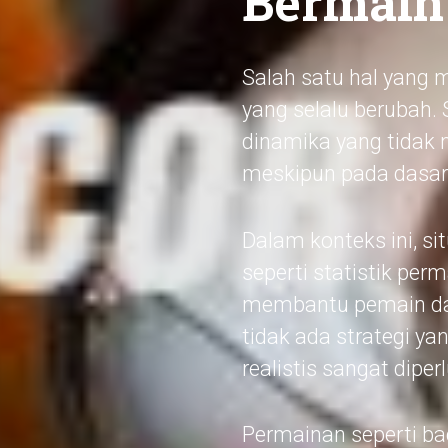
Bermain
Salah satu hal yang 
yang selalu berubah
dinamika yang tidak
meskipun pada dasarny
Dalam konteks ini, si
seperti statistik perm
membantu pemain dal
tidak ada strategi 
realistis sangat diper
Permainan seperti ba