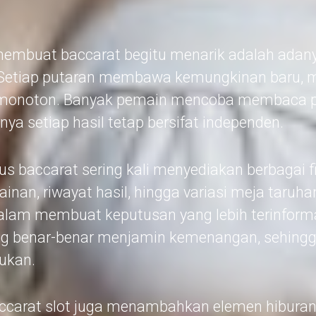
membuat baccarat begitu menarik adalah adany
. Setiap putaran membawa kemungkinan baru, 
 monoton. Banyak pemain mencoba membaca po
a setiap hasil tetap bersifat independen.
tus baccarat sering kali menyediakan berbagai 
ainan, riwayat hasil, hingga variasi meja taruha
am membuat keputusan yang lebih terinformas
yang benar-benar menjamin kemenangan, sehing
lukan.
ccarat slot juga menambahkan elemen hiburan