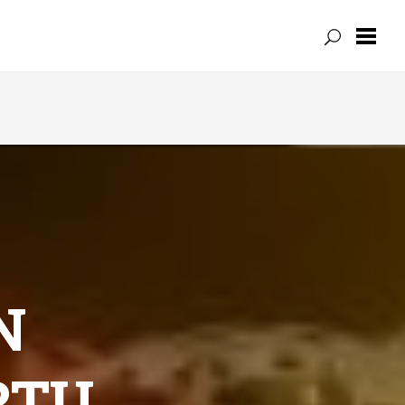
N
RTU