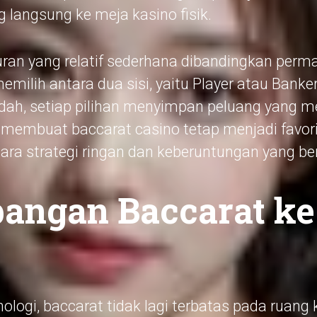
g langsung ke meja kasino fisik.
ran yang relatif sederhana dibandingkan perma
milih antara dua sisi, yaitu Player atau Banker
dah, setiap pilihan menyimpan peluang yang m
ng membuat baccarat casino tetap menjadi favor
ra strategi ringan dan keberuntungan yang berj
angan Baccarat ke
ologi, baccarat tidak lagi terbatas pada ruang 