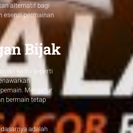
an alternatif bagi
n esensi permainan
an Bijak
inan kartu seperti
 menawarkan
p pemain. Mengatur
n bermain tetap
a dasarnya adalah