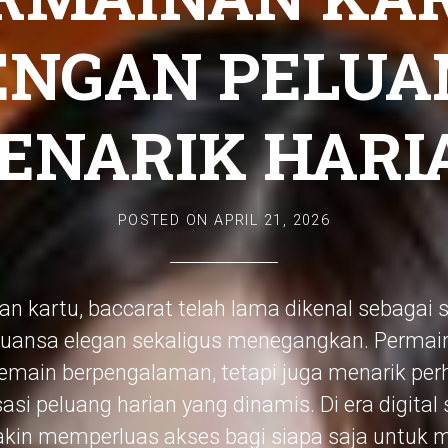
ENGAN PELUA
ENARIK HARI
POSTED ON
APRIL 21, 2026
n kartu, baccarat telah lama dikenal sebagai 
uansa elegan sekaligus menegangkan. Permaina
pemain berpengalaman, tetapi juga menarik pe
si peluang harian yang dinamis. Di era digital s
in memperluas akses bagi siapa saja untuk 