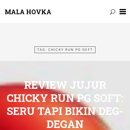
MALA HOVKA
Skip
to
content
TAG:
CHICKY RUN PG SOFT
REVIEW JUJUR
CHICKY RUN PG SOFT:
SERU TAPI BIKIN DEG-
DEGAN