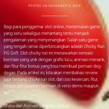
POSTED ON
NOVEMBER 6, 2025
Bagi para penggemar slot online, menemukan game
yang seru sekaligus menantang tentu menjadi
pengalaman yang menyenangkan. Salah satu game
yang tengah ramai diperbincangkan adalah Chicky Run
PG Soft. Slot chicky run ini menawarkan sensasi
bermain yang unik dengan grafis lucu, animasi menarik,
dan fitur-fitur bonus yang bisa membuat pemain deg-
degan. Pada artikel ini, kita akan membahas review
jujur tentang chicky run slot, dari sisi keseruan, fitur,
hingga pengalaman bermain di versi demo maupun
asli.
Grafis dan Animasi yang Menghibur