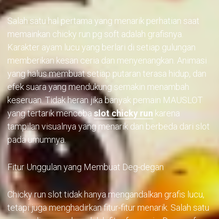
Salah satu hal pertama yang menarik perhatian saat
memainkan chicky run pg soft adalah grafisnya.
Karakter ayam lucu yang berlari di setiap gulungan
memberikan kesan ceria dan menyenangkan. Animasi
yang halus membuat setiap putaran terasa hidup, dan
efek suara yang mendukung semakin menambah
keseruan. Tidak heran jika banyak pemain MAUSLOT
yang tertarik mencoba
slot chicky run
karena
tampilan visualnya yang menarik dan berbeda dari slot
pada umumnya.
Fitur Unggulan yang Membuat Deg-degan
Chicky run slot tidak hanya mengandalkan grafis lucu,
tetapi juga menghadirkan fitur-fitur menarik. Salah satu