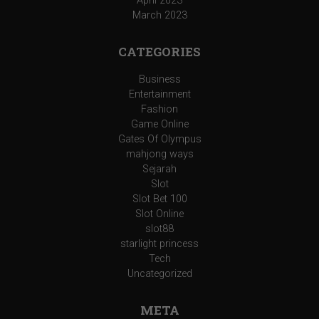
April 2023
March 2023
CATEGORIES
Business
Entertainment
Fashion
Game Online
Gates Of Olympus
mahjong ways
Sejarah
Slot
Slot Bet 100
Slot Online
slot88
starlight princess
Tech
Uncategorized
META