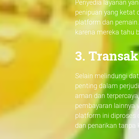
Penyedia layanan yan
penipuan yang ketat
platform dan pemain.
karena mereka tahu
3.
Transak
Selain melindungi da
penting dalam perjudi
aman dan terpercaya, 
pembayaran lainnya y
platform ini diprose
dan penarikan tanpa 