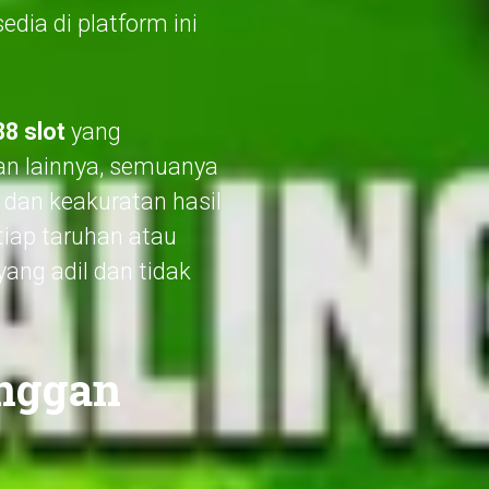
dia di platform ini
88 slot
yang
an lainnya, semuanya
 dan keakuratan hasil
iap taruhan atau
yang adil dan tidak
anggan