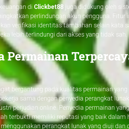
keuangan di
Clickbet88
juga didukung oleh sist
ningkatkan perlindungan akun pengguna. Fitur
an verifikasi identitas tambahan selain kata s
a lebih terlindungi dari akses yang tidak sah.
a Permainan Terpercay
gat bergantung pada kualitas permainan yang 
bekerja sama dengan penyedia perangkat luna
stri perjudian online. Penyedia permainan ya
lah terbukti memiliki reputasi yang baik dalam 
 menggunakan perangkat lunak yang diuji dan d