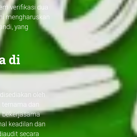
em verifikasi dua
 ini mengharuskan
andi, yang
a di
disediakan oleh
k ternama dan
ng bekerjasama
hal keadilan dan
iaudit secara