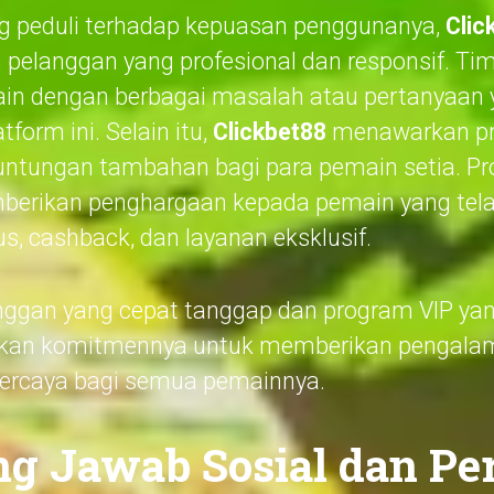
ng peduli terhadap kepuasan penggunanya,
Clic
pelanggan yang profesional dan responsif. Ti
n dengan berbagai masalah atau pertanyaan 
form ini. Selain itu,
Clickbet88
menawarkan p
ntungan tambahan bagi para pemain setia. Pro
berikan penghargaan kepada pemain yang tela
s, cashback, dan layanan eksklusif.
nggan yang cepat tanggap dan program VIP y
an komitmennya untuk memberikan pengalam
ercaya bagi semua pemainnya.
g Jawab Sosial dan Pe