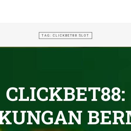
TAG:
CLICKBET88 SLOT
CLICKBET88:
GKUNGAN BER