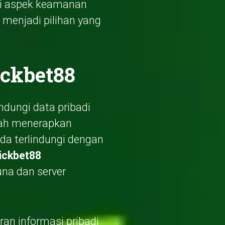
ai aspek keamanan
 menjadi pilihan yang
ickbet88
ndungi data pribadi
elah menerapkan
da terlindungi dengan
ickbet88
na dan server
ran informasi pribadi