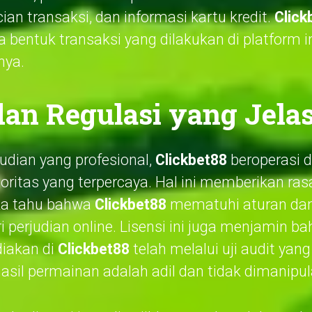
cian transaksi, dan informasi kartu kredit.
Click
 bentuk transaksi yang dilakukan di platform 
nya.
dan Regulasi yang Jela
udian yang profesional,
Clickbet88
beroperasi d
toritas yang terpercaya. Hal ini memberikan ra
ka tahu bahwa
Clickbet88
mematuhi aturan dan
i perjudian online. Lisensi ini juga menjamin 
diakan di
Clickbet88
telah melalui uji audit yan
il permainan adalah adil dan tidak dimanipul