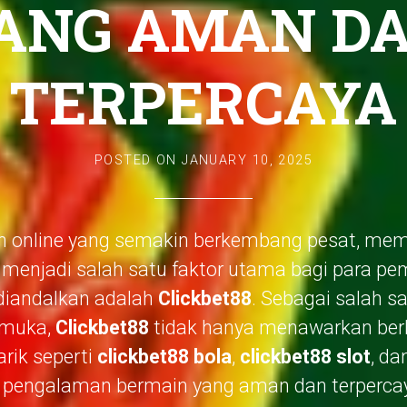
ANG AMAN D
TERPERCAYA
POSTED ON
JANUARY 10, 2025
n online yang semakin berkembang pesat, memi
menjadi salah satu faktor utama bagi para pem
diandalkan adalah
Clickbet88
. Sebagai salah s
kemuka,
Clickbet88
tidak hanya menawarkan berb
rik seperti
clickbet88 bola
,
clickbet88 slot
, da
n pengalaman bermain yang aman dan terpercay