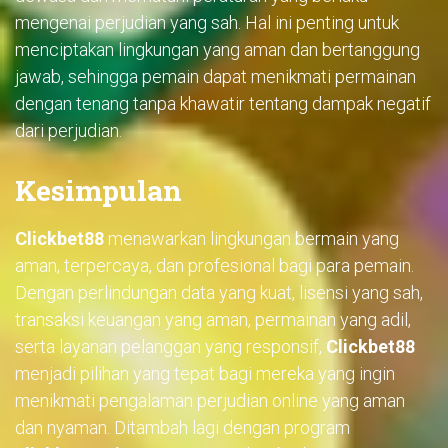
mengenai perjudian yang sah. Hal ini penting untuk
menciptakan lingkungan yang aman dan bertanggung
jawab, sehingga pemain dapat menikmati permainan
dengan tenang tanpa khawatir tentang dampak negatif
dari perjudian.
Kesimpulan
Clickbet88
menawarkan lingkungan bermain yang
aman, terpercaya, dan profesional bagi para pemain.
Dengan perlindungan data yang kuat, lisensi yang sah,
transaksi keuangan yang aman, permainan yang adil,
serta layanan pelanggan yang responsif,
Clickbet88
menjadi pilihan yang tepat bagi mereka yang ingin
menikmati pengalaman perjudian online yang aman
dan nyaman. Ditambah lagi dengan program