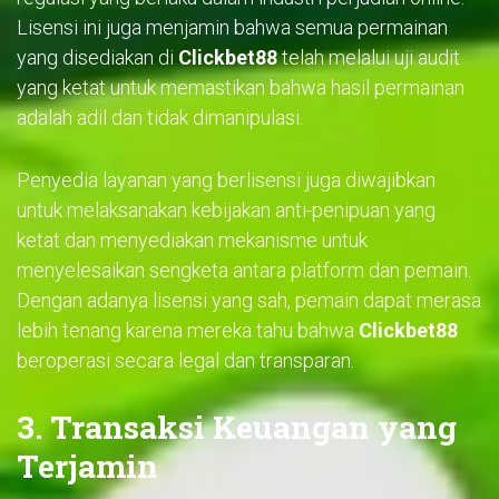
Lisensi ini juga menjamin bahwa semua permainan
yang disediakan di
Clickbet88
telah melalui uji audit
yang ketat untuk memastikan bahwa hasil permainan
adalah adil dan tidak dimanipulasi.
Penyedia layanan yang berlisensi juga diwajibkan
untuk melaksanakan kebijakan anti-penipuan yang
ketat dan menyediakan mekanisme untuk
menyelesaikan sengketa antara platform dan pemain.
Dengan adanya lisensi yang sah, pemain dapat merasa
lebih tenang karena mereka tahu bahwa
Clickbet88
beroperasi secara legal dan transparan.
3.
Transaksi Keuangan yang
Terjamin