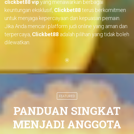
clickbet88 vip
yang menawarkan berbagai
keuntungan eksklusif,
Clickbet88
terus berkomitmen
untuk menjaga kepercayaan dan kepuasan pemain.
Jika Anda mencari platform judi online yang aman dan
terpercaya,
Clickbet88
adalah pilihan yang tidak boleh
dilewatkan.
FEATURED
PANDUAN SINGKAT
MENJADI ANGGOTA