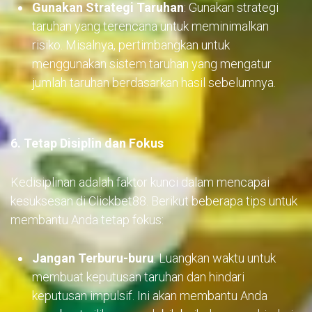
Gunakan Strategi Taruhan
: Gunakan strategi
taruhan yang terencana untuk meminimalkan
risiko. Misalnya, pertimbangkan untuk
menggunakan sistem taruhan yang mengatur
jumlah taruhan berdasarkan hasil sebelumnya.
6. Tetap Disiplin dan Fokus
Kedisiplinan adalah faktor kunci dalam mencapai
kesuksesan di Clickbet88. Berikut beberapa tips untuk
membantu Anda tetap fokus:
Jangan Terburu-buru
: Luangkan waktu untuk
membuat keputusan taruhan dan hindari
keputusan impulsif. Ini akan membantu Anda