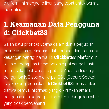
platform ini menjadi pilihan yang tepat untuk bermain
judi online.
1.
Keamanan Data Pengguna
di Clickbet88
Salah satu prioritas utama dalam dunia perjudian
online adalah melindungi data pribadi dan transaksi
keuangan penggunanya. Di
Clickbet88
, platform ini
telah menerapkan teknologi enkripsi canggih untuk
memastikan bahwa data pribadi Anda terlindungi
dengan baik. Sistem enkripsi SSL (Secure Socket
Layer) yang digunakan di
Clickbet88
memastikan
bahwa semua informasi yang dikirimkan antara
pengguna dan server platform terlindungi dari pihak
yang tidak berwenang.