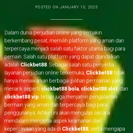
POSTED ON
JANUARY 10, 2025
Dalam dunia perjudian online yang semakin
berkembang pesat, memilih platform yang aman dan
terpercaya menjadi salah satu faktor utama bagi para
pemain. Salah satu platform yang dapat diandalkan
adalah
Clickbet88
. Sebagai salah satu penyedia
layanan perjudian online terkemuka,
Clickbet88
tidak
hanya menawarkan berbagai pilihan permainan yang
menarik seperti
clickbet88 bola
,
clickbet88 slot
, dan
clickbet88 vip
, tetapi juga menjamin pengalaman
bermain yang aman dan terpercaya bagi para
penggunanya. Artikel ini akan mengulas secara
mendalam mengenai aspek keamanan dan
kepercayaan yang ada di
Clickbet88
, serta mengapa