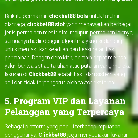
Baik itu permainan
clickbet88 bola
untuk taruhan
olahraga,
clickbet88 slot
yang menawarkan berbagai
jenis permainan mesin slot, maupun permainan lainnya,
semuanya hadir dengan algoritma yang sudah diuji
untuk memastikan keadilan dan keakuratan hasil
permainan. Dengan demikian, pemain dapat merasa
yakin bahwa setiap taruhan atau putaran yang mereka
lakukan di
Clickbet88
adalah hasil dari sistem yang
adil dan tidak terpengaruh oleh faktor eksternal.
5.
Program VIP dan Layanan
Pelanggan yang Terpercaya
Sebagai platform yang peduli terhadap kepuasan
penggunanya,
Clickbet88
juga menyediakan layanan