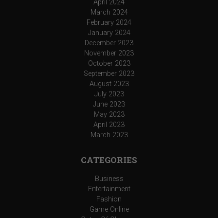
April 2024
March 2024
February 2024
January 2024
December 2023
November 2023
October 2023
September 2023
August 2023
July 2023
June 2023
May 2023
April 2023
March 2023
CATEGORIES
Business
Entertainment
Fashion
Game Online