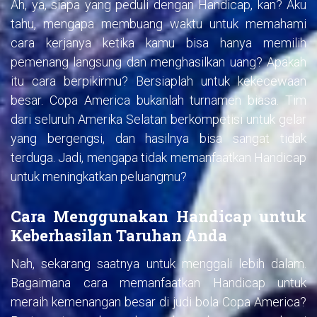
Ah, ya, siapa yang peduli dengan Handicap, kan? Aku
tahu, mengapa membuang waktu untuk memahami
cara kerjanya ketika kamu bisa hanya memilih
pemenang langsung dan menghasilkan uang? Apakah
itu cara berpikirmu? Bersiaplah untuk kekecewaan
besar. Copa America bukanlah turnamen biasa. Tim
dari seluruh Amerika Selatan berkompetisi untuk gelar
yang bergengsi, dan hasilnya bisa sangat tidak
terduga. Jadi, mengapa tidak memanfaatkan Handicap
untuk meningkatkan peluangmu?
Cara Menggunakan Handicap untuk
Keberhasilan Taruhan Anda
Nah, sekarang saatnya untuk menggali lebih dalam.
Bagaimana cara memanfaatkan Handicap untuk
meraih kemenangan besar di judi bola Copa America?