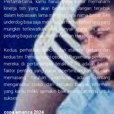
Pertama-tama, kamu harus benar-benar memahami
kinerja tim yang akan bertanding. Jangan terjebak
dalam kebiasaan lama mempercayai nama besar. Tim
underdog bisa saja memiliki performa cemerlang yang
mungkin terlewatkan oleh banyak orang. Ini adalah
peluang bagus untuk memanfaatkan Handicap.
Kedua, perhatikan kondisi dan statistik terbaru dari
kedua tim. Pemain kunci cedera? Bagaimana performa
mereka di pertandingan terakhir? Ini adalah faktor-
faktor penting yang harus dipertimbangkan sebelum
memasang taruhan. Handicap adalah tentang
menganalisis risiko, dan semakin banyak informasi
yang kamu miliki, semakin baik kesempatanmu untuk
sukses.
copa america 2024