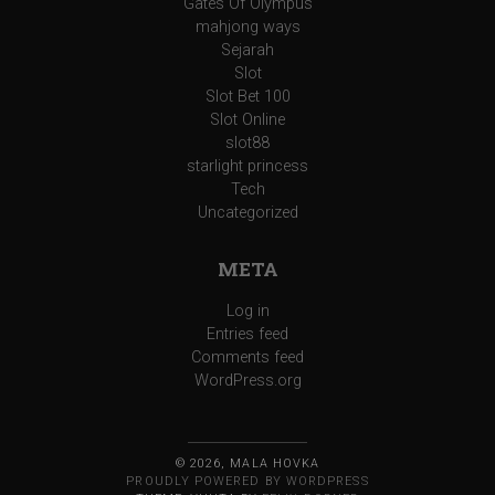
Gates Of Olympus
mahjong ways
Sejarah
Slot
Slot Bet 100
Slot Online
slot88
starlight princess
Tech
Uncategorized
META
Log in
Entries feed
Comments feed
WordPress.org
© 2026, MALA HOVKA
PROUDLY POWERED BY WORDPRESS