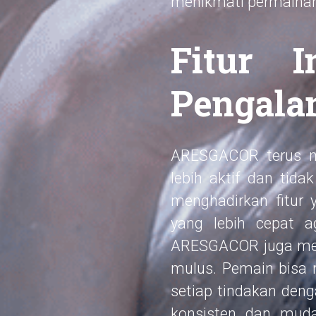
menikmati permainan
Fitur 
Pengala
ARESGACOR terus me
lebih aktif dan ti
menghadirkan fitur 
yang lebih cepat a
ARESGACOR juga meni
mulus. Pemain bisa 
setiap tindakan deng
konsisten dan mud