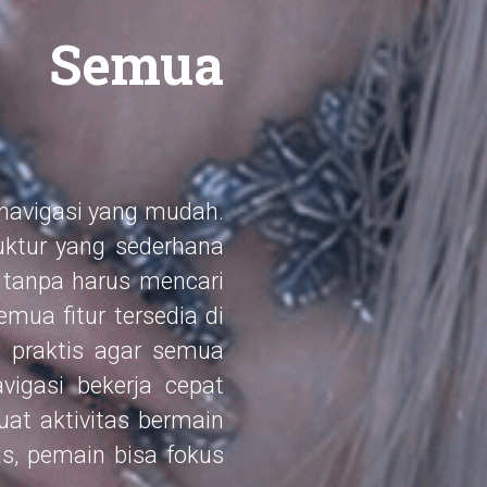
k Semua
avigasi yang mudah.
ktur yang sederhana
 tanpa harus mencari
mua fitur tersedia di
 praktis agar semua
igasi bekerja cepat
at aktivitas bermain
as, pemain bisa fokus