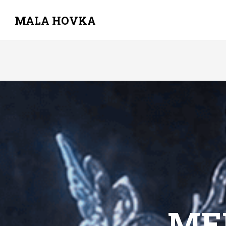
MALA HOVKA
Skip
to
content
ME