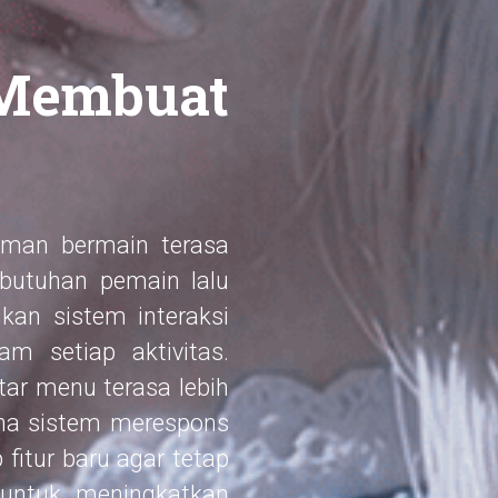
Membuat
aman bermain terasa
butuhan pemain lalu
kan sistem interaksi
m setiap aktivitas.
ar menu terasa lebih
ena sistem merespons
fitur baru agar tetap
untuk meningkatkan