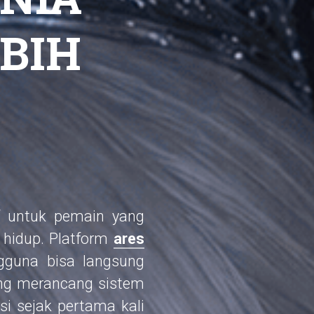
BIH
f untuk pemain yang
 hidup. Platform
ares
guna bisa langsung
ang merancang sistem
i sejak pertama kali