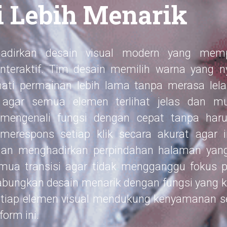
i Lebih Menarik
dirkan desain visual modern yang memp
interaktif. Tim desain memilih warna yang
ati permainan lebih lama tanpa merasa lel
 agar semua elemen terlihat jelas dan m
engenali fungsi dengan cepat tanpa ha
merespons setiap klik secara akurat agar in
ingan menghadirkan perpindahan halaman yan
mua transisi agar tidak mengganggu fokus p
ngkan desain menarik dengan fungsi yang k
 Setiap elemen visual mendukung kenyamanan 
form ini.