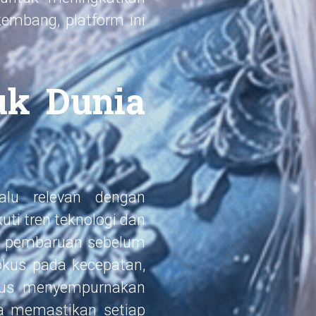
embang, platform ini
uk Dunia
alu relevan dengan
i tren teknologi dan
p pembaruan sebelum
okus pada kecepatan,
rus menyempurnakan
ka memastikan setiap