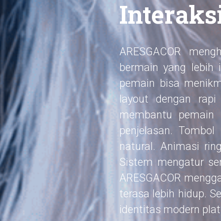
Interaks
ARESGACOR mengha
bermain yang lebih 
pemain bisa menikm
layout dengan rapi
membantu pemain m
penjelasan. Tombol 
natural. Animasi r
Sistem mengatur se
ARESGACOR menggabu
terasa lebih hidup.
identitas modern plat