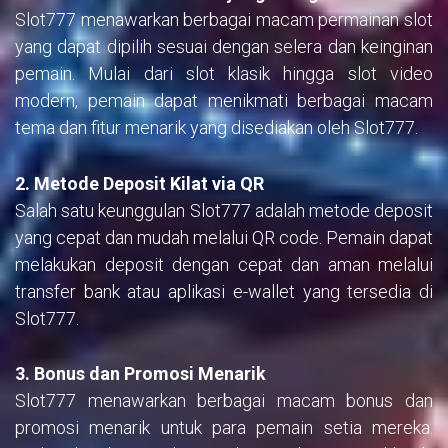
Slot777 menawarkan berbagai macam permainan slot
yang dapat dipilih sesuai dengan selera dan keinginan
pemain. Mulai dari slot klasik hingga slot video
modern, pemain dapat menikmati berbagai macam
tema dan fitur menarik yang disediakan oleh Slot777.
2. Metode Deposit Kilat via QR
Salah satu keunggulan Slot777 adalah metode deposit
yang cepat dan mudah melalui QR code. Pemain dapat
melakukan deposit dengan cepat dan aman melalui
transfer bank atau aplikasi e-wallet yang tersedia di
Slot777.
3. Bonus dan Promosi Menarik
Slot777 menawarkan berbagai macam bonus dan
promosi menarik untuk para pemain setia mereka.