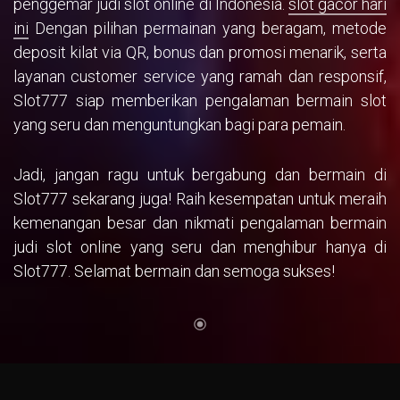
penggemar judi slot online di Indonesia.
slot gacor hari
ini
Dengan pilihan permainan yang beragam, metode
deposit kilat via QR, bonus dan promosi menarik, serta
layanan customer service yang ramah dan responsif,
Slot777 siap memberikan pengalaman bermain slot
yang seru dan menguntungkan bagi para pemain.
Jadi, jangan ragu untuk bergabung dan bermain di
Slot777 sekarang juga! Raih kesempatan untuk meraih
kemenangan besar dan nikmati pengalaman bermain
judi slot online yang seru dan menghibur hanya di
Slot777. Selamat bermain dan semoga sukses!