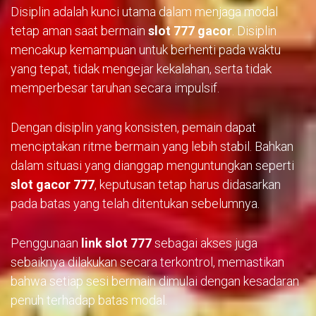
Disiplin adalah kunci utama dalam menjaga modal
tetap aman saat bermain
slot 777 gacor
. Disiplin
mencakup kemampuan untuk berhenti pada waktu
yang tepat, tidak mengejar kekalahan, serta tidak
memperbesar taruhan secara impulsif.
Dengan disiplin yang konsisten, pemain dapat
menciptakan ritme bermain yang lebih stabil. Bahkan
dalam situasi yang dianggap menguntungkan seperti
slot gacor 777
, keputusan tetap harus didasarkan
pada batas yang telah ditentukan sebelumnya.
Penggunaan
link slot 777
sebagai akses juga
sebaiknya dilakukan secara terkontrol, memastikan
bahwa setiap sesi bermain dimulai dengan kesadaran
penuh terhadap batas modal.