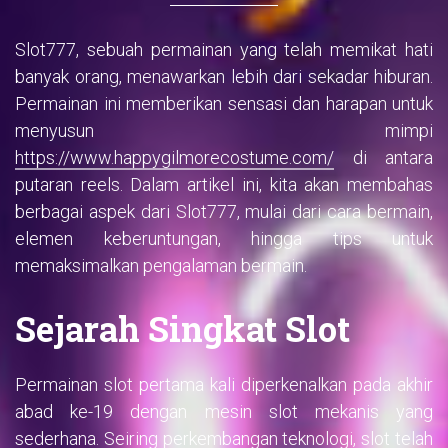
Slot777, sebuah permainan yang telah memikat hati
banyak orang, menawarkan lebih dari sekadar hiburan.
Permainan ini memberikan sensasi dan harapan untuk
menyusun mimpi
https://www.happygilmorecostume.com/
di antara
putaran reels. Dalam artikel ini, kita akan membahas
berbagai aspek dari Slot777, mulai dari cara bermain,
elemen keberuntungan, hingga tips untuk
memaksimalkan pengalaman bermain.
Sejarah Singkat Slot
Permainan slot pertama kali diperkenalkan pada akhir
abad ke-19 dengan mesin slot mekanis yang
sederhana. Seiring perkembangan teknologi, slot telah