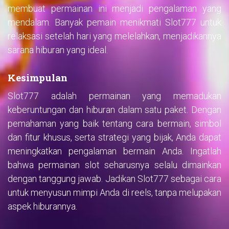
membuat permainan ini menjadi pengalaman yang
mendalam. Banyak pemain menikmati Slot777 untuk
relaksasi setelah hari yang melelahkan, menjadikannya
sarana hiburan yang ideal.
Kesimpulan
Slot777 adalah permainan yang memadukan
keberuntungan dan hiburan dalam satu paket. Dengan
pemahaman yang baik tentang cara bermain, simbol
dan fitur khusus, serta strategi yang bijak, Anda dapat
meningkatkan pengalaman bermain Anda. Ingatlah
bahwa permainan slot seharusnya selalu dimainkan
dengan tanggung jawab. Jadikan Slot777 sebagai cara
untuk menyusun mimpi Anda di reels, tanpa melupakan
aspek hiburannya.