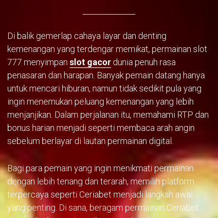
Di balik gemerlap cahaya layar dan denting
kemenangan yang terdengar memikat, permainan slot
777 menyimpan
slot gacor
dunia penuh rasa
penasaran dan harapan. Banyak pemain datang hanya
untuk mencari hiburan, namun tidak sedikit pula yang
ingin menemukan peluang kemenangan yang lebih
menjanjikan. Dalam perjalanan itu, memahami RTP dan
bonus harian menjadi seperti membaca arah angin
sebelum berlayar di lautan permainan digital.
Bagi para pemain yang ingin menikmati permainan
dengan lebih tenang dan terarah, memilih platform
terpercaya seperti Ceriabet menjadi langkah awal
yang penting. Di sana, beragam permainan Ceriabet