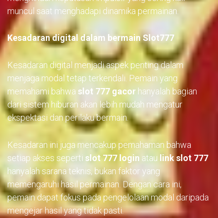
muncul saat menghadapi dinamika permainan.
Kesadaran digital dalam bermain Slot777
Kesadaran digital menjadi aspek penting dalam
menjaga modal tetap terkendali. Pemain yang
memahami bahwa
slot 777 gacor
hanyalah bagian
dari sistem hiburan akan lebih mudah mengatur
ekspektasi dan perilaku bermain.
Kesadaran ini juga mencakup pemahaman bahwa
setiap akses seperti
slot 777 login
atau
link slot 777
hanyalah sarana teknis, bukan faktor yang
memengaruhi hasil permainan. Dengan cara ini,
pemain dapat fokus pada pengelolaan modal daripada
mengejar hasil yang tidak pasti.