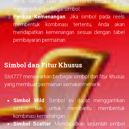
reels. Setiap reel akan berhenti secara acak,
menampilkan berbagai simbol.
Periksa Kemenangan
: Jika simbol pada reels
membentuk kombinasi tertentu, Anda akan
mendapatkan kemenangan sesuai dengan tabel
pembayaran permainan.
Simbol dan Fitur Khusus
Slot777 menawarkan berbagai simbol dan fitur khusus
yang membuat permainan semakin menarik:
Simbol Wild
: Simbol ini dapat menggantikan
simbol lain untuk membantu membentuk
kombinasi kemenangan.
Simbol Scatter
: Mendapatkan sejumlah simbol