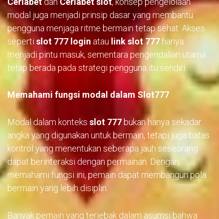
Ceriabet
dan
Ceriabet slot
, konsep pengelolaan
modal juga menjadi prinsip dasar yang membantu
pengguna menjaga ritme bermain tetap sehat. Akses
seperti
slot 777 login
atau
link slot 777
hanya
menjadi pintu masuk, sementara pengendalian utama
tetap berada pada strategi pengguna itu sendiri.
Memahami fungsi modal dalam Slot777
Modal dalam konteks
slot 777
bukan hanya sekadar
angka yang digunakan untuk bermain, tetapi juga batas
kontrol yang menentukan seberapa jauh seseorang
dapat berinteraksi dengan permainan. Dengan
memahami fungsi ini, pemain dapat membangun pola
bermain yang lebih disiplin.
Banyak pemain yang terjebak dalam asumsi bahwa