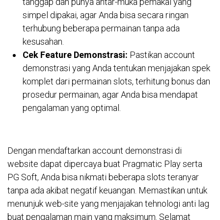
tanggap dan punya antar-muka pemakai yang
simpel dipakai, agar Anda bisa secara ringan
terhubung beberapa permainan tanpa ada
kesusahan.
Cek Feature Demonstrasi:
Pastikan account
demonstrasi yang Anda tentukan menjajakan spek
komplet dari permainan slots, terhitung bonus dan
prosedur permainan, agar Anda bisa mendapat
pengalaman yang optimal.
Dengan mendaftarkan account demonstrasi di
website dapat dipercaya buat Pragmatic Play serta
PG Soft, Anda bisa nikmati beberapa slots teranyar
tanpa ada akibat negatif keuangan. Memastikan untuk
menunjuk web-site yang menjajakan tehnologi anti lag
buat pengalaman main yang maksimum. Selamat