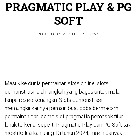
PRAGMATIC PLAY & PG
SOFT
POSTED ON
AUGUST 21, 2024
Masuk ke dunia permainan slots online, slots
demonstrasi ialah langkah yang bagus untuk mulai
tanpa resiko keuangan. Slots demonstrasi
memungkinkannya pemain buat coba bermacam
permainan dari
demo slot pragmatic
pemasok fitur
lunak terkenal seperti Pragmatic Play dan PG Soft tak
mesti keluarkan uang. Di tahun 2024, makin banyak