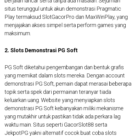
berjalan lancar serta tanpa ada masalah. Sejumlah
situs terunggul untuk akun demonstrasi Pragmatic
Play termaksud SlotGacorPro dan MaxWinPlay, yang
menjajakan akses simpel serta perform games yang
maksimum.
2. Slots Demonstrasi PG Soft
PG Soft diketahui pengembangan dan bentuk grafis
yang memikat dalam slots mereka. Dengan account
demonstrasi PG Soft, pemain dapat merasai beberapa
topik serta spek dari permainan teranyar tiada
keluarkan uang. Website yang menyiapkan slots
demonstrasi PG Soft kebanyakan miliki mekanisme
yang mutakhir untuk pastikan tidak ada perkara lag
waktu main. Situs seperti GacorSlot88 serta
JekpotPG yakni alternatif cocok buat coba slots