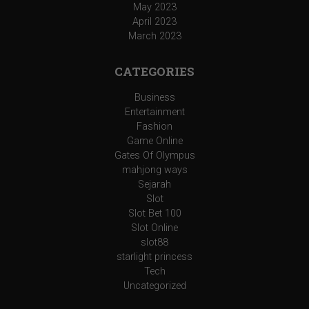
May 2023
April 2023
March 2023
CATEGORIES
Business
Entertainment
Fashion
Game Online
Gates Of Olympus
mahjong ways
Sejarah
Slot
Slot Bet 100
Slot Online
slot88
starlight princess
Tech
Uncategorized