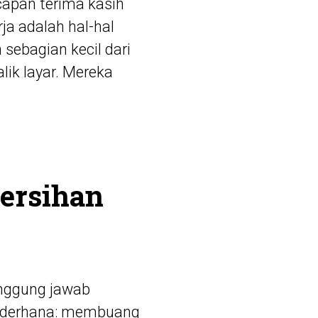
capan terima kasih
ja adalah hal-hal
 sebagian kecil dari
lik layar. Mereka
bersihan
anggung jawab
 sederhana: membuang