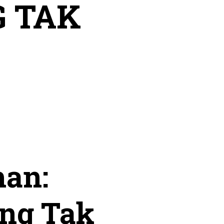
G TAK
han:
ang Tak