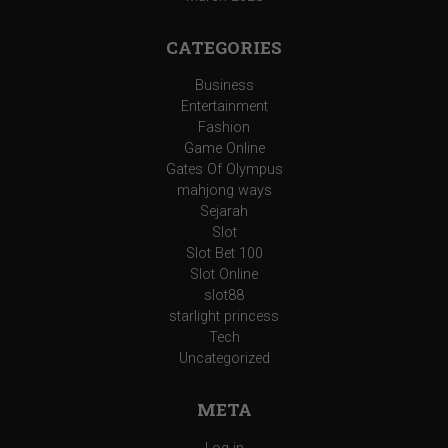
CATEGORIES
Business
Entertainment
Fashion
Game Online
Gates Of Olympus
mahjong ways
Sejarah
Slot
Slot Bet 100
Slot Online
slot88
starlight princess
Tech
Uncategorized
META