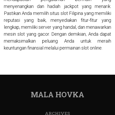
menyenangkan dan hadiah jackpot yang menarik.
Pastikan Anda memilih situs slot Filipina yang memiliki
reputasi yang baik, menyediakan fitur-fitur yang
lengkap, memiliki server yang handal, dan menawarkan
mesin slot yang gacor. Dengan demikian, Anda dapat
memaksimalkan peluang Anda untuk meraih
keuntungan finansial melalui permainan slot online.
MALA HOVKA
ARCHIVES