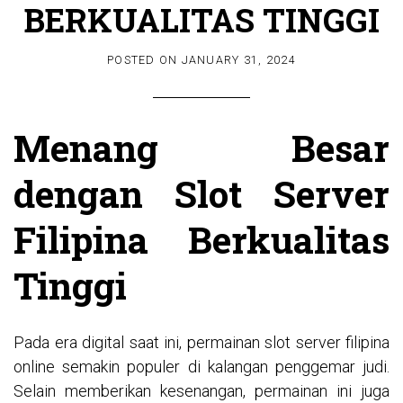
BERKUALITAS TINGGI
POSTED ON
JANUARY 31, 2024
Menang Besar
dengan Slot Server
Filipina Berkualitas
Tinggi
Pada era digital saat ini, permainan
slot server filipina
online semakin populer di kalangan penggemar judi.
Selain memberikan kesenangan, permainan ini juga