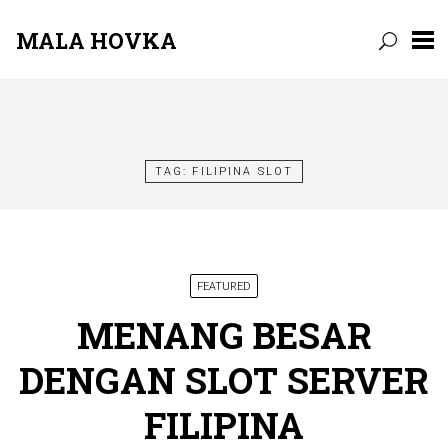
MALA HOVKA
Skip
to
content
TAG:
FILIPINA SLOT
FEATURED
MENANG BESAR
DENGAN SLOT SERVER
FILIPINA