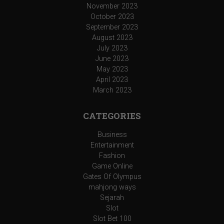
November 2023
October 2023
September 2023
August 2023
July 2023
June 2023
May 2023
April 2023
March 2023
CATEGORIES
Business
Entertainment
Fashion
Game Online
Gates Of Olympus
mahjong ways
Sejarah
Slot
Slot Bet 100