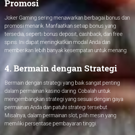
Promosi
Joker Gaming sering menawarkan berbagai bonus dan
promosi menarik. Manfaatkan setiap bonus yang
tersedia, seperti bonus deposit, cashback, dan free
spins. Ini dapat meningkatkan modal Anda dan
memberikan lebih banyak kesempatan untuk menang.
4. Bermain dengan Strategi
Bermain dengan strategi yang baik sangat penting
dalam permainan kasino daring. Cobalah untuk
mengembangkan strategi yang sesuai dengan gaya
permainan Anda dan patuhi strategi tersebut.
Misalnya, dalam permainan slot, pilih mesin yang
memiliki persentase pembayaran tinggi.