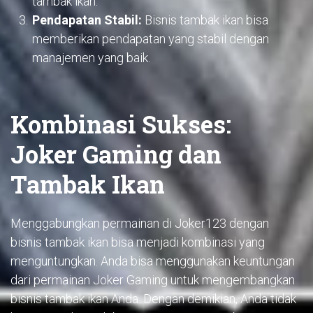
tambak ikan.
Pendapatan Stabil:
Bisnis tambak ikan bisa
memberikan pendapatan yang stabil dengan
manajemen yang baik.
Kombinasi Sukses:
Joker Gaming dan
Tambak Ikan
Menggabungkan permainan di Joker123 dengan
bisnis tambak ikan bisa menjadi kombinasi yang
menguntungkan. Anda bisa menggunakan keuntungan
dari permainan Joker Gaming untuk mengembangkan
bisnis tambak ikan Anda. Dengan demikian, Anda tidak