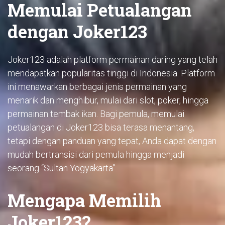
Memulai Petualangan
dengan Joker123
Joker123 adalah platform permainan daring yang telah
mendapatkan popularitas tinggi di Indonesia. Platform
ini menawarkan berbagai jenis permainan yang
menarik dan menghibur, mulai dari slot, poker, hingga
permainan tembak ikan. Bagi pemula, memulai
petualangan di Joker123 bisa terasa menantang,
tetapi dengan panduan yang tepat, Anda dapat dengan
mudah bertransisi dari pemula hingga menjadi
seorang “Sultan Yogyakarta”.
Mengapa Memilih
Joker123?