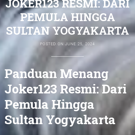
JOKER123 RESMI: DARI
PEMULA HINGGA
SULTAN YOGYAKARTA
POSTED ON
JUNE 25, 2024
Panduan Menang
Joker123 Resmi: Dari
Pemula Hingga
Sultan Yogyakarta