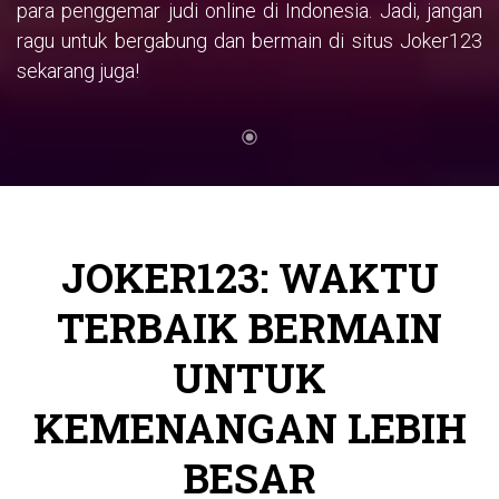
para penggemar judi online di Indonesia. Jadi, jangan
ragu untuk bergabung dan bermain di situs Joker123
sekarang juga!
JOKER123: WAKTU
TERBAIK BERMAIN
UNTUK
KEMENANGAN LEBIH
BESAR