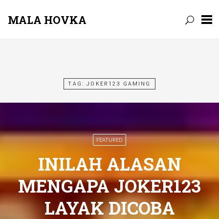
MALA HOVKA
Skip
to
content
TAG:
JOKER123 GAMING
FEATURED
INILAH ALASAN
MENGAPA JOKER123
LAYAK DICOBA