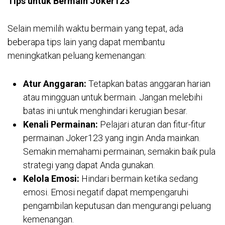
Tips untuk Bermain Joker123
Selain memilih waktu bermain yang tepat, ada
beberapa tips lain yang dapat membantu
meningkatkan peluang kemenangan:
Atur Anggaran:
Tetapkan batas anggaran harian
atau mingguan untuk bermain. Jangan melebihi
batas ini untuk menghindari kerugian besar.
Kenali Permainan:
Pelajari aturan dan fitur-fitur
permainan Joker123 yang ingin Anda mainkan.
Semakin memahami permainan, semakin baik pula
strategi yang dapat Anda gunakan.
Kelola Emosi:
Hindari bermain ketika sedang
emosi. Emosi negatif dapat mempengaruhi
pengambilan keputusan dan mengurangi peluang
kemenangan.