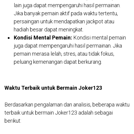
lain juga dapat mempengaruhi hasil permainan.
Jika banyak pemain aktif pada waktu tertentu,
persaingan untuk mendapatkan jackpot atau
hadiah besar dapat meningkat.
Kondisi Mental Pemain:
Kondisi mental pemain
juga dapat mempengaruhi hasil permainan. Jika
pemain merasa lelah, stres, atau tidak fokus,
peluang kemenangan dapat berkurang.
Waktu Terbaik untuk Bermain Joker123
Berdasarkan pengalaman dan analisis, beberapa waktu
terbaik untuk bermain Joker123 adalah sebagai
berikut: