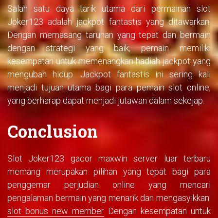
Salah satu daya tarik utama dari permainan slot
Joker123 adalah jackpot fantastis yang ditawarkan.
Dengan memasang taruhan yang tepat dan bermain
dengan strategi yang baik, pemain memiliki
kesempatan untuk memenangkan hadiah jackpot yang
mengubah hidup. Jackpot fantastis ini sering kali
menjadi tujuan utama bagi para pemain slot online,
yang berharap dapat menjadi jutawan dalam sekejap.
Conclusion
Slot Joker123 gacor maxwin server luar terbaru
memang merupakan pilihan yang tepat bagi para
penggemar perjudian online yang mencari
pengalaman bermain yang menarik dan mengasyikkan.
slot bonus new member
Dengan kesempatan untuk