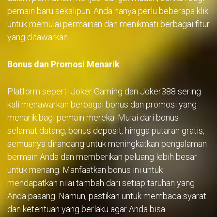
pemain baru sekalipun. Anda hanya perlu beberapa klik
untuk memulai permainan dan menikmati berbagai fitur
yang ditawarkan.
Bonus dan Promosi Menarik
Platform seperti Joker Gaming dan Joker388 sering
kali menawarkan berbagai bonus dan promosi yang
menarik bagi pemain mereka. Mulai dari bonus
selamat datang, bonus deposit, hingga putaran gratis,
semuanya dirancang untuk meningkatkan pengalaman
bermain Anda dan memberikan peluang lebih besar
untuk menang. Manfaatkan bonus ini untuk
mendapatkan nilai tambah dari setiap taruhan yang
Anda pasang. Namun, pastikan untuk membaca syarat
dan ketentuan yang berlaku agar Anda bisa