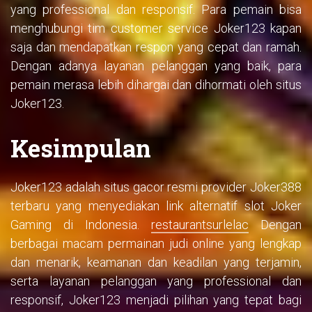
yang professional dan responsif. Para pemain bisa
menghubungi tim customer service Joker123 kapan
saja dan mendapatkan respon yang cepat dan ramah.
Dengan adanya layanan pelanggan yang baik, para
pemain merasa lebih dihargai dan dihormati oleh situs
Joker123.
Kesimpulan
Joker123 adalah situs gacor resmi provider Joker388
terbaru yang menyediakan link alternatif slot Joker
Gaming di Indonesia.
restaurantsurlelac
Dengan
berbagai macam permainan judi online yang lengkap
dan menarik, keamanan dan keadilan yang terjamin,
serta layanan pelanggan yang professional dan
responsif, Joker123 menjadi pilihan yang tepat bagi