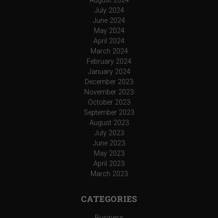
August 2024
July 2024
June 2024
May 2024
April 2024
March 2024
February 2024
January 2024
December 2023
November 2023
October 2023
September 2023
August 2023
July 2023
June 2023
May 2023
April 2023
March 2023
CATEGORIES
Business