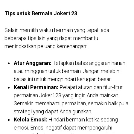
Tips untuk Bermain Joker123
Selain memilih waktu bermain yang tepat, ada
beberapa tips lain yang dapat membantu
meningkatkan peluang kemenangan:
Atur Anggaran:
Tetapkan batas anggaran harian
atau mingguan untuk bermain. Jangan melebihi
batas ini untuk menghindari kerugian besar.
Kenali Permainan:
Pelajari aturan dan fitur-fitur
permainan Joker123 yang ingin Anda mainkan.
Semakin memahami permainan, semakin baik pula
strategi yang dapat Anda gunakan.
Kelola Emosi:
Hindari bermain ketika sedang
emosi. Emosi negatif dapat mempengaruhi