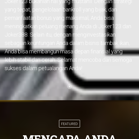
Joker123 bukanlah hal yang mustahil. Dengan strategi
yang tepat, pengelolaan bankroll yang bijak, dan
pemanfaatan bonus yang maksimal, Anda bisa
meningkatkan peluang menang Anda di Joker123 dan
Joker388. Selain itu, dengan menginvestasikan
sebagian keuntungan Anda dalam bisnis tambak ikan,
Anda bisa membangun masa depan finansial yang
lebih stabil dan cerah. Selamat mencoba dan semoga
sukses dalam petualangan Anda!
FEATURED
MENGAPA ANDA