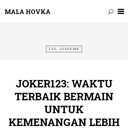
MALA HOVKA
Skip
to
content
TAG:
JOKER388
JOKER123: WAKTU
TERBAIK BERMAIN
UNTUK
KEMENANGAN LEBIH