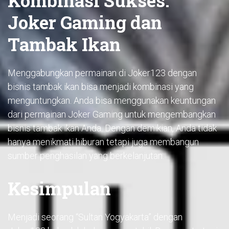
Kombinasi Sukses:
Joker Gaming dan
Tambak Ikan
Menggabungkan permainan di Joker123 dengan
bisnis tambak ikan bisa menjadi kombinasi yang
menguntungkan. Anda bisa menggunakan keuntungan
dari permainan Joker Gaming untuk mengembangkan
bisnis tambak ikan Anda. Dengan demikian, Anda tidak
hanya menikmati hiburan tetapi juga membangun
sumber penghasilan yang berkelanjutan.
Kesimpulan
Menjadi seorang “Sultan Yogyakarta” dengan