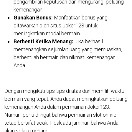
pengambilan keputusan dan mengurangi peluang
kemenangan.
Gunakan Bonus:
Manfaatkan bonus yang
ditawarkan oleh situs Joker123 untuk
meningkatkan modal bermain.
Berhenti Ketika Menang:
Jika berhasil
memenangkan sejumlah uang yang memuaskan,
berhentilah bermain dan nikmati kemenangan
Anda.
Dengan mengikuti tips-tips di atas dan memilih waktu
bermain yang tepat, Anda dapat meningkatkan peluang
kemenangan Anda dalam permainan Joker123.
Namun, perlu diingat bahwa permainan slot online
tetap bersifat acak. Tidak ada jaminan bahwa Anda
akan selalu menang.