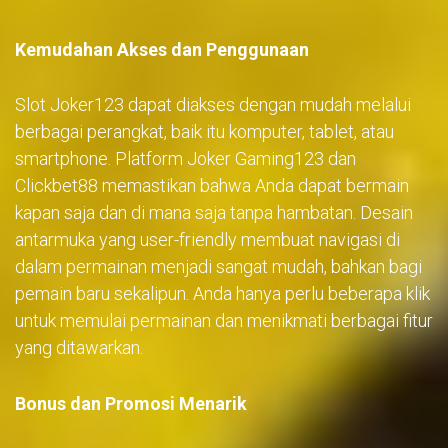
Kemudahan Akses dan Penggunaan
Slot Joker123 dapat diakses dengan mudah melalui
berbagai perangkat, baik itu komputer, tablet, atau
smartphone. Platform Joker Gaming123 dan
Clickbet88 memastikan bahwa Anda dapat bermain
kapan saja dan di mana saja tanpa hambatan. Desain
antarmuka yang user-friendly membuat navigasi di
dalam permainan menjadi sangat mudah, bahkan bagi
pemain baru sekalipun. Anda hanya perlu beberapa klik
untuk memulai permainan dan menikmati berbagai fitur
yang ditawarkan.
Bonus dan Promosi Menarik