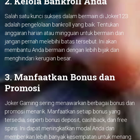
2. Kelola Bankroll Anda
Salah satu kunci sukses dalam bermain di Joker123
adalah pengelolaan bankroll yang baik. Tentukan
anggaran harian atau mingguan untuk bermain dan
jangan pernah melebihi batas tersebut. Ini akan
membantu Anda bermain dengan lebih bijak dan
menghindari kerugian besar.
3. Manfaatkan Bonus dan
Promosi
Joker Gaming sering menawarkan berbagai bonus dan
promosi menarik. Manfaatkan setiap bonus yang
tersedia, seperti bonus deposit, cashback, dan free
spins. Ini dapat meningkatkan modal Anda dan
memberikan lebih banyak kesempatan untuk menang.