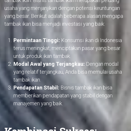
tambak ikan. Bisnis tambak ikan merupakan peluang
usaha yang menjanjikan dengan potensi keuntungan
yang besar. Berikut adalah beberapa alasan mengapa
tambak ikan bisa menjadi investasi yang baik:
Permintaan Tinggi:
Konsumsi ikan di Indonesia
terus meningkat, menciptakan pasar yang besar
untuk produk ikan tambak.
Modal Awal yang Terjangkau:
Dengan modal
yang relatif terjangkau, Anda bisa memulai usaha
tambak ikan.
Pendapatan Stabil:
Bisnis tambak ikan bisa
memberikan pendapatan yang stabil dengan
manajemen yang baik.