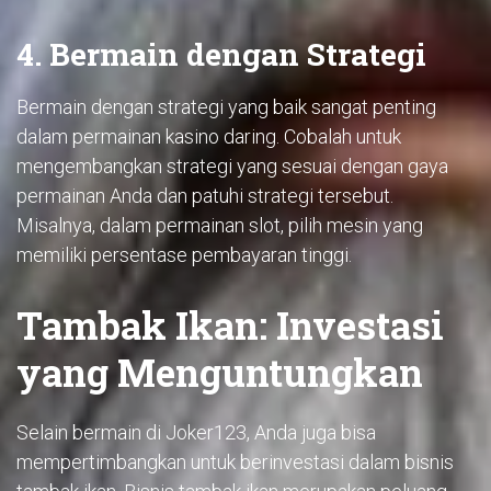
4. Bermain dengan Strategi
Bermain dengan strategi yang baik sangat penting
dalam permainan kasino daring. Cobalah untuk
mengembangkan strategi yang sesuai dengan gaya
permainan Anda dan patuhi strategi tersebut.
Misalnya, dalam permainan slot, pilih mesin yang
memiliki persentase pembayaran tinggi.
Tambak Ikan: Investasi
yang Menguntungkan
Selain bermain di Joker123, Anda juga bisa
mempertimbangkan untuk berinvestasi dalam bisnis