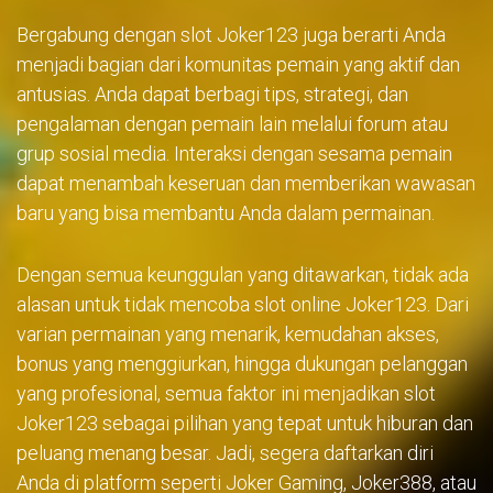
Bergabung dengan slot Joker123 juga berarti Anda
menjadi bagian dari komunitas pemain yang aktif dan
antusias. Anda dapat berbagi tips, strategi, dan
pengalaman dengan pemain lain melalui forum atau
grup sosial media. Interaksi dengan sesama pemain
dapat menambah keseruan dan memberikan wawasan
baru yang bisa membantu Anda dalam permainan.
Dengan semua keunggulan yang ditawarkan, tidak ada
alasan untuk tidak mencoba slot online Joker123. Dari
varian permainan yang menarik, kemudahan akses,
bonus yang menggiurkan, hingga dukungan pelanggan
yang profesional, semua faktor ini menjadikan slot
Joker123 sebagai pilihan yang tepat untuk hiburan dan
peluang menang besar. Jadi, segera daftarkan diri
Anda di platform seperti Joker Gaming, Joker388, atau