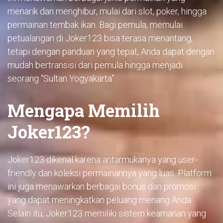
menarik dan menghibur, mulai dari slot, poker, hingga
permainan tembak ikan. Bagi pemula, memulai
petualangan di Joker123 bisa terasa menantang,
tetapi dengan panduan yang tepat, Anda dapat dengan
mudah bertransisi dari pemula hingga menjadi
seorang “Sultan Yogyakarta”.
Mengapa Memilih
Joker123?
Joker123 dikenal karena antarmukanya yang user-
friendly dan koleksi permainannya yang luas. Platform
ini juga menawarkan berbagai bonus dan promosi
yang dapat meningkatkan peluang menang Anda.
Selain itu, Joker123 memiliki sistem keamanan yang