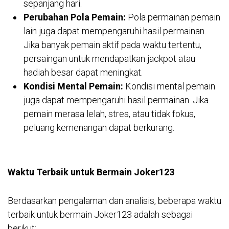
sepanjang hari.
Perubahan Pola Pemain:
Pola permainan pemain
lain juga dapat mempengaruhi hasil permainan.
Jika banyak pemain aktif pada waktu tertentu,
persaingan untuk mendapatkan jackpot atau
hadiah besar dapat meningkat.
Kondisi Mental Pemain:
Kondisi mental pemain
juga dapat mempengaruhi hasil permainan. Jika
pemain merasa lelah, stres, atau tidak fokus,
peluang kemenangan dapat berkurang.
Waktu Terbaik untuk Bermain Joker123
Berdasarkan pengalaman dan analisis, beberapa waktu
terbaik untuk bermain Joker123 adalah sebagai
berikut: