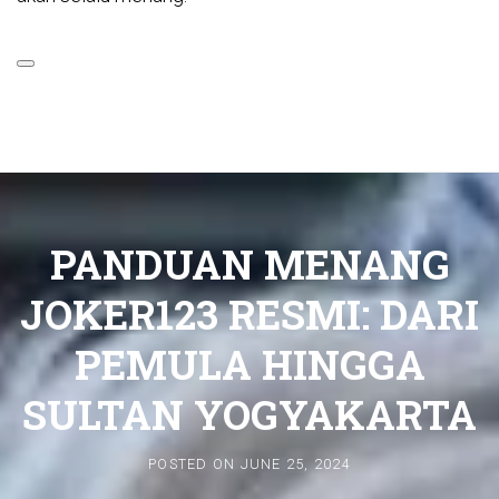
PANDUAN MENANG
JOKER123 RESMI: DARI
PEMULA HINGGA
SULTAN YOGYAKARTA
POSTED ON
JUNE 25, 2024