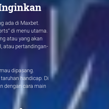
 Inginkan
ng ada di Maxbet.
ports” di menu utama.
ung atau yang akan
l, atau pertandingan-
g mau dipasang.
 taruhan handicap. Di
kan dengan cara main