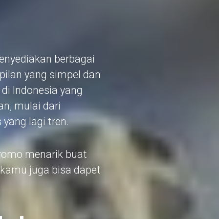
 menyediakan berbagai
pilan yang simpel dan
di Indonesia yang
n, mulai dari
yang lagi tren.
promo menarik buat
 kamu juga bisa dapet