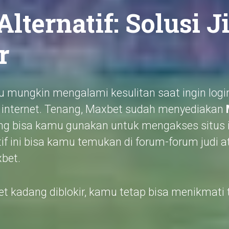
lternatif: Solusi J
r
mungkin mengalami kesulitan saat ingin logi
ia internet. Tenang, Maxbet sudah menyediakan
yang bisa kamu gunakan untuk mengakses situs i
atif ini bisa kamu temukan di forum-forum judi 
bet.
t kadang diblokir, kamu tetap bisa menikmati 