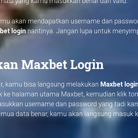
rmasi yang kamu masukkan benar dan valid.
 kamu akan mendapatkan username dan passwor
bet login
nantinya. Jangan lupa untuk menyimp
an Maxbet Login
tar, kamu bisa langsung melakukan
Maxbet logi
k ke halaman utama Maxbet, kemudian klik tom
asukkan username dan password yang tadi ka
semua data benar, kamu akan langsung masuk 