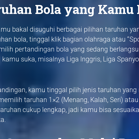
aruhan Bola yang Kamu
amu bakal disuguhi berbagai pilihan taruhan ya
han bola, tinggal klik bagian olahraga atau “S
emilih pertandingan bola yang sedang berlangs
ng kamu suka, misalnya Liga Inggris, Liga Spanyo
ndingan, kamu tinggal pilih jenis taruhan yan
memilih taruhan 1×2 (Menang, Kalah, Seri) atau
s taruhan cukup lengkap, jadi kamu bisa sesuai
a.