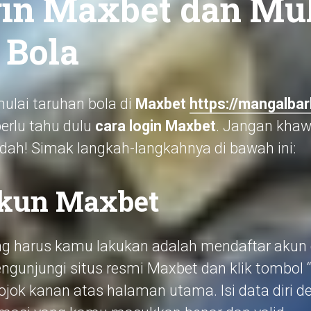
gin Maxbet dan Mu
 Bola
lai taruhan bola di
Maxbet
https://mangalba
erlu tahu dulu
cara login Maxbet
. Jangan khawa
ah! Simak langkah-langkahnya di bawah ini:
Akun Maxbet
g harus kamu lakukan adalah mendaftar akun 
gunjungi situs resmi Maxbet dan klik tombol “
pojok kanan atas halaman utama. Isi data diri 