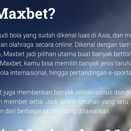
 Maxbet?
judi bola yang sudah dikenal luas di Asia, dan
han olahraga secara online. Dikenal dengan tam
Maxbet jadi pilihan utama buat banyak bettor 
 Maxbet, kamu bisa memilih banyak jenis taruha
la internasional, hingga pertandingan e-sports 
t juga memberikan banyak pilihan bonus dan 
ember setia. Jadi, selain taruhan yang seru,
 dari berbagai promo yang ditawarkan.