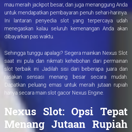
mau meraih jackpot besar, dan juga menanggung Anda
untuk mendapatkan pembayaran penuh sehari-harinya.
Ini lantaran penyedia slot yang terpercaya udah
menegaskan kalau seluruh kemenangan Anda akan
dibayarkan pas waktu.
Sehingga tunggu apalagi? Segera mainkan Nexus Slot
saat ini pula dan nikmati kehebohan dari permainan
slot terbaik ini. Jadilah sisi dari beberapa juara dan
rasakan sensasi menang besar secara mudah.
Dapatkan peluang emas untuk meraih jutaan rupiah
hanya secara main slot gacor Nexus Engine.
Nexus Slot: Opsi Tepat
Menang Jutaan Rupiah