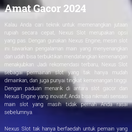
Amat Gacor 2024
Kalau Anda cari teknik untuk memenangkan jutaan
rupiah secara cepat, Nexus Slot merupakan opsi
yang pas. Dengan gunakan Nexus Engine, mesin slot
ini tawarkan pengalaman main yang menyenangkan
dan udah bisa terbuktikan mendatangkan kemenangan
menakjubkan. Jadi rekomendasi terbaru, Nexus Slot
sebagai permainan slot yang tak hanya mudah
dimainkan, dan juga punyai tingkat kemenangan tinggi.
Dengan paduan menarik di antara slot gacor dan
Nexus Engine yang inovatif, Anda bisa nikmati sensasi
main slot yang masih tidak pernah Anda rasai
sebelumnya.
Nexus Slot tak hanya berfaedah untuk pemain yang