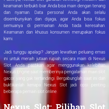
keamanan terbukti biar Anda bisa main dengan tenang
dan nyaman. Data personal Anda akan selalu
disembunyikan dan dijaga, agar Anda bisa fokus
semuanya di permainan Anda tiada keresahan.
Keamanan dan khusus konsumen merupakan fokus
kami.
Jadi tunggu apalagi? Jangan lewatkan peluang emas
ini untuk meraih jutaan rupiah secara main di Nexus
Slot. Anda pastikan agar menggunakan kelebihan
Nexus Engine saat memberinya pengalaman main slot
gacor yang gak tertandingi. Bergabunglah saat ini dan
buktikanlah kenapa Nexus Slot jadi opsi penting
beberapa pemain slot online.
Nexus Slot: Pilihan Slot