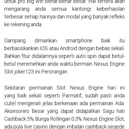
untuk pro big win benar-benar besar. Hal tertera akan
mengarang anda semua kantongi keberhasilan
terbesar setiap harinya dan modal yang banyak refleks
ke rekening anda.
Gampang dimainkan smartphone baik itu
berbasiskankan IOS atau Android dengan bebas sekali.
Bahkan fitur didalamnya seperti auto spin dapat betul-
betul meremehkan anda waktu bermain Nexus Engine
Slot joker123 ini Perorangan.
Sekitaran permainan Slot Nexus Engine hari ini
yang baik sekali seperti Parmatif, sudah pasti anda
cutel mengenali jelas berkenaan ada permainan Ada.
Aksesories Besar yang dapat didapatkan Sagu hati
Cashback 5% Bunga Rollingan 0.3% Nexus Engine Slot,
ada pula live casino dengan imbalan cashback segede