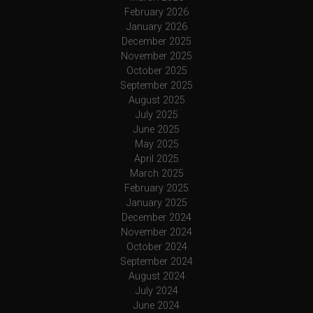
February 2026
January 2026
December 2025
November 2025
October 2025
September 2025
August 2025
July 2025
June 2025
May 2025
April 2025
March 2025
February 2025
January 2025
December 2024
November 2024
October 2024
September 2024
August 2024
July 2024
June 2024