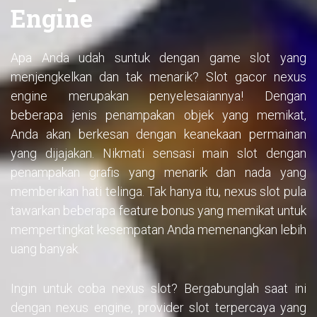
Engine
Apa Anda udah suntuk dengan game slot yang
menjengkelkan dan tak menarik? Slot gacor nexus
engine merupakan penyelesaiannya! Dengan
beberapa jenis penampakan objek yang memikat,
Anda akan berkesan dengan keanekaan permainan
yang dijajakan. Nikmati sensasi main slot dengan
penampakan grafis yang menarik dan nada yang
memberikan hati telinga. Tak hanya itu, nexus slot pula
tawarkan beberapa feature bonus yang memikat untuk
mempertingkat kesempatan Anda memenangkan lebih
uang banyak.
Ingin untuk coba nexus slot? Bergabunglah saat ini
dengan nexus engine, provider slot terpercaya yang