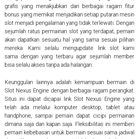
grafis yang menakjubkan dan berbagai ragam fitur
bonus yang memikat menjadikan setiap putaran mesin
slot menjadi pengalaman yang tidak terlewati. Dengan
sejumlah ratus permainan slot yang terdapat, pemain
akan dapatkan sesuatu hal yang sama sesuai pilihan
mereka. Kami selalu mengupdate link slot kami
sama dengan yang terbaru agar sejumlah member
bisa selalu akses tanpa ada halangan.
Keunggulan lainnya adalah kemampuan bermain di
Slot Nexus Engine dengan berbagai ragam perangkat.
Situs ini dapat dicapai link Slot Nexus Engine yang
telah ada melalui komputer desktop, tablet atau
handphone, sampai pemain dapat cicipi permainan
dimana saja dan kapan saja. Fleksibilitas ini memberi
pemain kebebasan untuk bermain sesuai sama jadwal