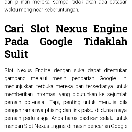
dan pilihan mereka, sampai tidak akan ada batasan
waktu mengincar keberuntungan.
Cari Slot Nexus Engine
Pada Google Tidaklah
Sulit
Slot Nexus Engine dengan suka dapat ditemukan
gampang melalui mesin pencarian Google. Ini
menunjukkan terbuka mereka dan tersedianya untuk
memberikan informasi yang dibutuhkan ke sejumlah
pemain potensial. Tapi, penting untuk menulis bila
dengan ramainya phising dan link palsu di dunia maya,
pemain perlu siaga. Anda harus pastikan selalu untuk
mencari Slot Nexus Engine di mesin pencarian Google