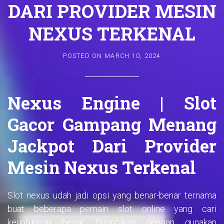
DARI PROVIDER MESIN
NEXUS TERKENAL
POSTED ON
MARCH 10, 2024
Nexus Engine | Slot
Gacor Gampang Menang
Jackpot Dari Provider
Mesin Nexus Terkenal
Slot nexus udah jadi opsi yang benar-benar ternama
buat beberapa pemain slot online yang cari
keuntungan besar. Diciptakan dengan gunakan