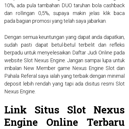
10%, ada pula tambahan DUO taruhan bola cashback
dan rollingan 0,5%, supaya makin jelas klik baca
pada bagian promosi yang telah saya jabarkan.
Dengan semua keuntungan yang dapat anda dapatkan,
sudah pasti dapat betul-betul terbelit dan refleks
berpadu untuk menyelesaikan Daftar Judi Online pada
website Slot Nexus Engine. Jangan sampai lupa untuk
imbalan New Member game Nexus Engine Slot dan
Pahala Referal saya ialah yang terbaik dengan minimal
deposit lebih rendah yang tapi ada disitus resmi Slot
Nexus Engine.
Link Situs Slot Nexus
Engine Online Terbaru