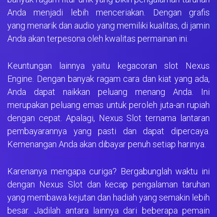
Anda menjadi lebih menceriakan. Dengan grafis
yang menarik dan audio yang memiliki kualitas, di jamin
Anda akan terpesona oleh kwalitas permainan ini.
Keuntungan lainnya yaitu kegacoran slot Nexus
Engine. Dengan banyak ragam cara dan kiat yang ada,
Anda dapat naikkan peluang menang Anda. Ini
merupakan peluang emas untuk peroleh juta-an rupiah
dengan cepat. Apalagi, Nexus Slot ternama lantaran
pembayarannya yang pasti dan dapat dipercaya.
Kemenangan Anda akan dibayar penuh setiap harinya.
Karenanya mengapa curiga? Bergabunglah waktu ini
dengan Nexus Slot dan kecap pengalaman taruhan
yang membawa kejutan dan hadiah yang semakin lebih
besar. Jadilah antara lainnya dari beberapa pemain