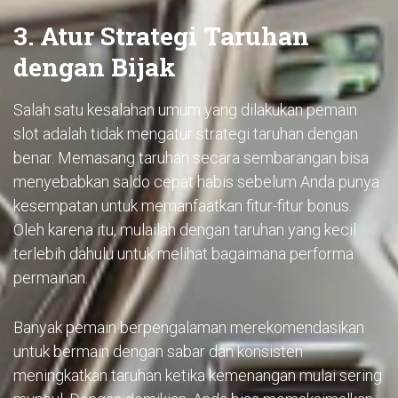
3.
Atur Strategi Taruhan
dengan Bijak
Salah satu kesalahan umum yang dilakukan pemain
slot adalah tidak mengatur strategi taruhan dengan
benar. Memasang taruhan secara sembarangan bisa
menyebabkan saldo cepat habis sebelum Anda punya
kesempatan untuk memanfaatkan fitur-fitur bonus.
Oleh karena itu, mulailah dengan taruhan yang kecil
terlebih dahulu untuk melihat bagaimana performa
permainan.
Banyak pemain berpengalaman merekomendasikan
untuk bermain dengan sabar dan konsisten
meningkatkan taruhan ketika kemenangan mulai sering