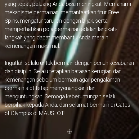
yang tepat, peluang Anda bisa meningkat. Memahami
mekanisme permainan, memanfaatkan fitur Free
Spins, mengatur taruhan dengan bijak, serta
memperhatikan pola permainan adalah langkah-
langkah yang dapat membantu Anda meraih
kemenangan maksimal.
Ingatlah selalu untuk bermain dengan penuh kesabaran
dan disiplin. Selalu tetapkan batasan kerugian dan
kemenangan sebelum bermain agar pengalaman
bermain slot tetap menyenangkan dan
menguntungkan. Semoga keberuntungan selalu
berpihak kepada Anda, dan selamat bermain di Gates
of Olympus di MAUSLOT!