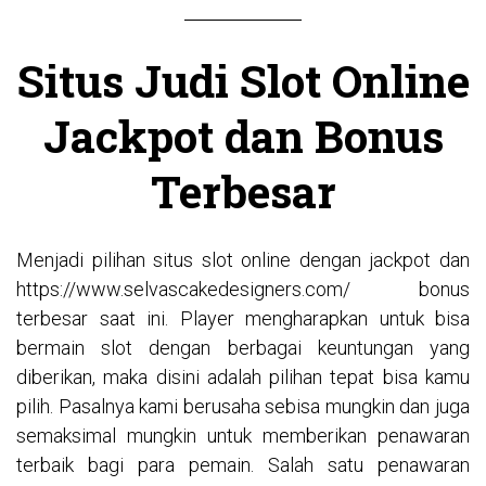
Situs Judi Slot Online
Jackpot dan Bonus
Terbesar
Menjadi pilihan situs slot online dengan jackpot dan
https://www.selvascakedesigners.com/
bonus
terbesar saat ini. Player mengharapkan untuk bisa
bermain slot dengan berbagai keuntungan yang
diberikan, maka disini adalah pilihan tepat bisa kamu
pilih. Pasalnya kami berusaha sebisa mungkin dan juga
semaksimal mungkin untuk memberikan penawaran
terbaik bagi para pemain. Salah satu penawaran