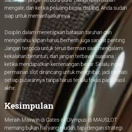
mengalir, dan ketika peluang besar datang, Anda sudah
siap untuk memanfaatkannya.
Disiplin dalam menetapkan batasan taruhan dan
mengetahui kapan harus berhenti juga sangat penting.
Jangan tergoda untuk terus bermain saat mengalami
kekalahan beruntun, dan jangan terbawa suasana
ketika mendapatkan kemenangan besar. Selalu ingat,
permainan slot dirancang untuk menghibur, jadi nikmati
setiap putarannya tanpa harus terlalu fokus pada hasil
akhir.
Kesimpulan
Meraih Maxwin di Gates of Olympus di MAUSLOT
memang bukan hal yang mudah, tapi dengan strategi