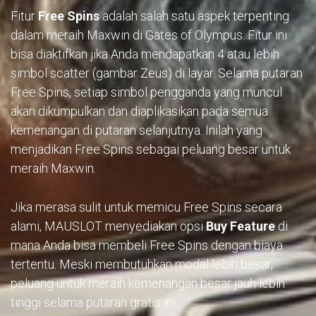
Fitur
Free Spins
adalah salah satu aspek terpenting
dalam meraih Maxwin di Gates of Olympus. Fitur ini
bisa diaktifkan jika Anda mendapatkan 4 atau lebih
simbol scatter (gambar Zeus) di layar. Selama putaran
Free Spins, setiap simbol pengganda yang muncul
akan dikumpulkan dan diaplikasikan pada semua
kemenangan di putaran selanjutnya. Inilah yang
menjadikan Free Spins sebagai peluang besar untuk
meraih Maxwin.
Jika merasa sulit untuk memicu Free Spins secara
alami, MAUSLOT menyediakan opsi
Buy Feature
di
mana Anda bisa membeli Free Spins dengan biaya
tertentu. Meski membutuhkan modal lebih besar,
peluang untuk meraih kemenangan besar jauh lebih
tinggi selama putaran gratis ini.