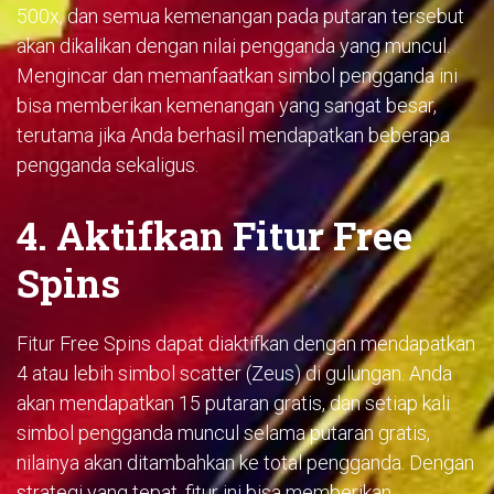
500x, dan semua kemenangan pada putaran tersebut
akan dikalikan dengan nilai pengganda yang muncul.
Mengincar dan memanfaatkan simbol pengganda ini
bisa memberikan kemenangan yang sangat besar,
terutama jika Anda berhasil mendapatkan beberapa
pengganda sekaligus.
4. Aktifkan Fitur Free
Spins
Fitur Free Spins dapat diaktifkan dengan mendapatkan
4 atau lebih simbol scatter (Zeus) di gulungan. Anda
akan mendapatkan 15 putaran gratis, dan setiap kali
simbol pengganda muncul selama putaran gratis,
nilainya akan ditambahkan ke total pengganda. Dengan
strategi yang tepat, fitur ini bisa memberikan