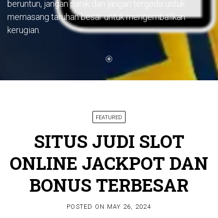
beruntun, jangan panik dan jangan tergoda untuk
memasang taruhan besar untuk mengembalikan
kerugian.
FEATURED
SITUS JUDI SLOT
ONLINE JACKPOT DAN
BONUS TERBESAR
POSTED ON
MAY 26, 2024