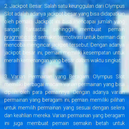
2. Jackpot Besar: Salah satu keunggulan dari Olympus
Slot adalah adanya jackpot besar yang bisa didapatkan
oleh pemain. Jackpot ini bisa mencapai jumlah yang
sangat fantastis, sehingga membuat pemain
pragmatic slot
semakin termotivasi untuk bermain dan
mencoba mengincar jackpot tersebut. Dengan adanya
jackpot besar ini, pemain memiliki kesempatan untuk
meraih kemenangan yang besar dalam waktu singkat.
3. Varian Permainan yang Beragam: Olympus Slot
memiliki berbagai macam varian permainan yang bisa
dipilih oleh para pemainnya. Dengan adanya varian
permainan yang beragam ini, pemain memiliki pilihan
untuk memilih permainan yang sesuai dengan selera
dan keahlian mereka. Varian permainan yang beragam
ini juga membuat pemain semakin betah untuk