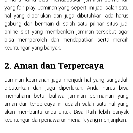
yang fair play. Jaminan yang seperti ini jadi salah satu
hal yang diperlukan dan juga dibutuhkan, ada harus
gabung dan bermain di salah satu pilihan situs judi
online slot yang memberikan jaminan tersebut agar
bisa memperoleh dan mendapatkan serta meraih
keuntungan yang banyak.
2. Aman dan Terpercaya
Jaminan keamanan juga menjadi hal yang sangatlah
dibutuhkan dan juga diperlukan. Anda harus bisa
memahami betul bahwa jaminan permainan yang
aman dan terpercaya ini adalah salah satu hal yang
akan membantu anda untuk Bisa Raih lebih banyak
keuntungan dan penawaran menarik yang menjanjikan.