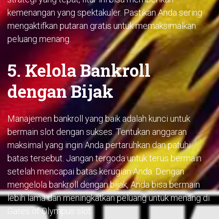
kemenangan yang spektakuler. Pastikan Anda sering
mengaktifkan putaran gratis untuk memaksimalkan
peluang menang.
5. Kelola Bankroll
dengan Bijak
Manajemen bankroll yang baik adalah kunci untuk
bermain slot dengan sukses. Tentukan anggaran
maksimal yang ingin Anda pertaruhkan dan patuhi
batas tersebut. Jangan tergoda untuk terus bermain
setelah mencapai batas kerugian Anda. Dengan
mengelola bankroll dengan bijak, Anda bisa bermain
lebih lama dan meningkatkan peluang untuk menang di
Gates of Olympus slot.