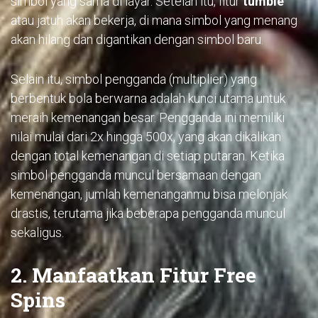
simbol yang sama di layar. Setelah itu, fitur
tumble
atau jatuh akan bekerja, di mana simbol yang menang
akan hilang dan digantikan dengan simbol baru.
Selain itu, simbol pengganda (multiplier) yang
berbentuk bola berwarna adalah kunci utama untuk
meraih kemenangan besar. Pengganda ini memiliki
nilai mulai dari 2x hingga 500x, yang akan dikalikan
dengan total kemenangan di setiap putaran. Ketika
simbol pengganda muncul bersamaan dengan
kemenangan, jumlah kemenanganmu bisa melonjak
drastis, terutama jika beberapa pengganda muncul
sekaligus.
2.
Manfaatkan Fitur Free
Spins