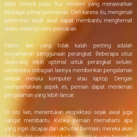
lebih tertarik pada fitur modern yang menawarkan
berbagai pilihan permainan. Oleh karena itu, mengenali
preferensi sejak awal dapat membantu menghemat
waktu dalam proses pencarian.
Faktor lain yang tidak kalah penting adalah
kenyamanan penggunaan perangkat. Beberapa situs
dirancang lebih optimal untuk perangkat seluler,
sementara sebagian lainnya memberikan pengalaman
terbaik melalui komputer atau laptop. Dengan
memperhatikan aspek ini, pemain dapat menikmati
pengalaman yang lebih lancar.
Di sisi lain, menentukan ekspektasi sejak awal juga
sangat membantu. Ketika pemain memahami apa
yang ingin dicapai dari aktivitas bermain, mereka akan
lebih mudah menyaring berbagai pilihan yang tersedia.