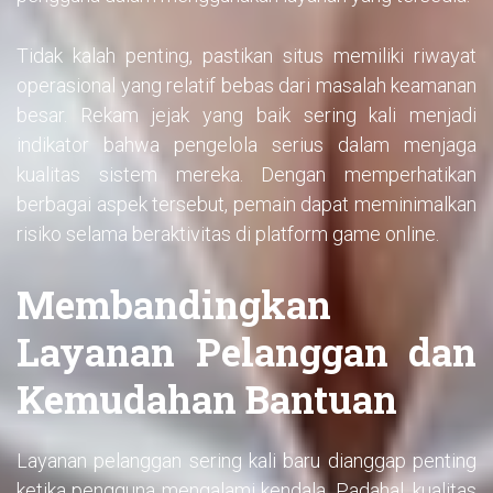
Tidak kalah penting, pastikan situs memiliki riwayat
operasional yang relatif bebas dari masalah keamanan
besar. Rekam jejak yang baik sering kali menjadi
indikator bahwa pengelola serius dalam menjaga
kualitas sistem mereka. Dengan memperhatikan
berbagai aspek tersebut, pemain dapat meminimalkan
risiko selama beraktivitas di platform game online.
Membandingkan
Layanan Pelanggan dan
Kemudahan Bantuan
Layanan pelanggan sering kali baru dianggap penting
ketika pengguna mengalami kendala. Padahal, kualitas