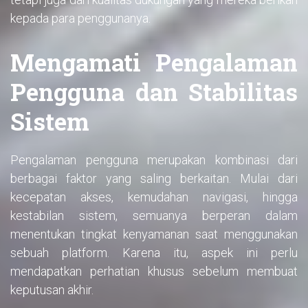
kepada para penggunanya.
Mengamati Pengalaman
Pengguna dan Stabilitas
Sistem
Pengalaman pengguna merupakan kombinasi dari
berbagai faktor yang saling berkaitan. Mulai dari
kecepatan akses, kemudahan navigasi, hingga
kestabilan sistem, semuanya berperan dalam
menentukan tingkat kenyamanan saat menggunakan
sebuah platform. Karena itu, aspek ini perlu
mendapatkan perhatian khusus sebelum membuat
keputusan akhir.