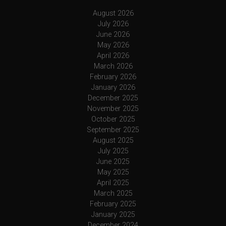
August 2026
July 2026
June 2026
May 2026
April 2026
March 2026
February 2026
January 2026
December 2025
November 2025
October 2025
September 2025
August 2025
July 2025
June 2025
May 2025
April 2025
March 2025
February 2025
January 2025
December 2024