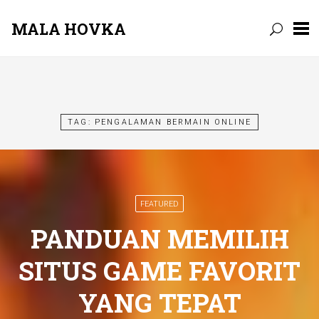
MALA HOVKA
Skip
to
content
TAG:
PENGALAMAN BERMAIN ONLINE
FEATURED
PANDUAN MEMILIH
SITUS GAME FAVORIT
YANG TEPAT