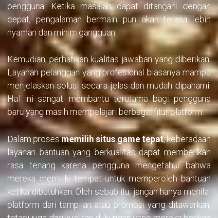
pengguna. Ketika masalah dapat ditangani dengan
cepat, pengalaman bermain pun akan terasa lebih
nyaman dan minim gangguan.
Kemudian, perhatikan kualitas jawaban yang diberikan.
Layanan pelanggan yang profesional biasanya mampu
menjelaskan solusi secara jelas dan mudah dipahami.
Hal ini sangat membantu terutama bagi pengguna
baru yang masih mempelajari berbagai fitur platform.
Dalam proses
memilih situs game tepat
, keberadaan
layanan bantuan yang berkualitas dapat memberikan
rasa tenang karena pengguna mengetahui bahwa
mereka memiliki tempat untuk memperoleh bantuan
ketika dibutuhkan. Oleh sebab itu, jangan hanya menilai
platform dari tampilan atau promosi yang ditawarkan,
tetapi juga dari kualitas dukungan yang mereka berikan