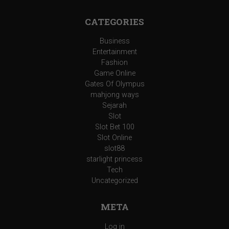
CATEGORIES
Business
Entertainment
Fashion
Game Online
Gates Of Olympus
mahjong ways
Sejarah
Slot
Slot Bet 100
Slot Online
slot88
starlight princess
Tech
Uncategorized
META
Log in