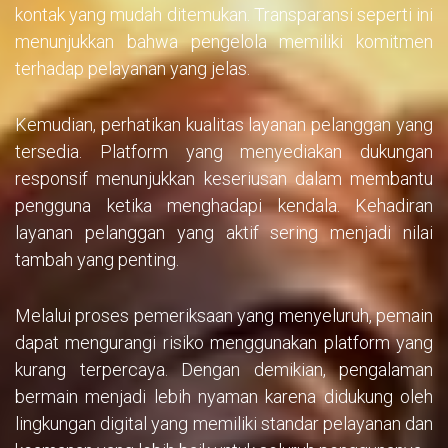
kontak yang mudah ditemukan. Transparansi seperti ini
menunjukkan bahwa pengelola memiliki komitmen
terhadap pelayanan yang jelas.
Kemudian, perhatikan kualitas layanan pelanggan yang
tersedia. Platform yang menyediakan dukungan
responsif menunjukkan keseriusan dalam membantu
pengguna ketika menghadapi kendala. Kehadiran
layanan pelanggan yang aktif sering menjadi nilai
tambah yang penting.
Melalui proses pemeriksaan yang menyeluruh, pemain
dapat mengurangi risiko menggunakan platform yang
kurang terpercaya. Dengan demikian, pengalaman
bermain menjadi lebih nyaman karena didukung oleh
lingkungan digital yang memiliki standar pelayanan dan