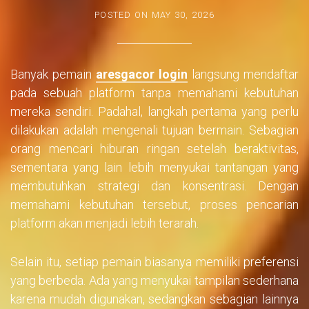
POSTED ON
MAY 30, 2026
Banyak pemain
aresgacor login
langsung mendaftar
pada sebuah platform tanpa memahami kebutuhan
mereka sendiri. Padahal, langkah pertama yang perlu
dilakukan adalah mengenali tujuan bermain. Sebagian
orang mencari hiburan ringan setelah beraktivitas,
sementara yang lain lebih menyukai tantangan yang
membutuhkan strategi dan konsentrasi. Dengan
memahami kebutuhan tersebut, proses pencarian
platform akan menjadi lebih terarah.
Selain itu, setiap pemain biasanya memiliki preferensi
yang berbeda. Ada yang menyukai tampilan sederhana
karena mudah digunakan, sedangkan sebagian lainnya