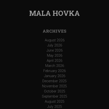
MALA HOVKA
ARCHIVES
August 2026
July 2026
June 2026
May 2026
April 2026
March 2026
February 2026
January 2026
December 2025
November 2025
October 2025
September 2025
August 2025
July 2025