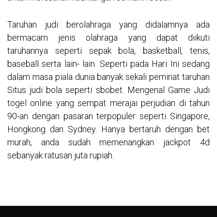
Taruhan judi berolahraga yang didalamnya ada
bermacam jenis olahraga yang dapat diikuti
taruhannya seperti sepak bola, basketball, tenis,
baseball serta lain- lain. Seperti pada Hari Ini sedang
dalam masa piala dunia banyak sekali peminat taruhan
Situs judi bola seperti sbobet. Mengenal Game Judi
togel online yang sempat merajai perjudian di tahun
90-an dengan pasaran terpopuler seperti Singapore,
Hongkong dan Sydney. Hanya bertaruh dengan bet
murah, anda sudah memenangkan jackpot 4d
sebanyak ratusan juta rupiah.