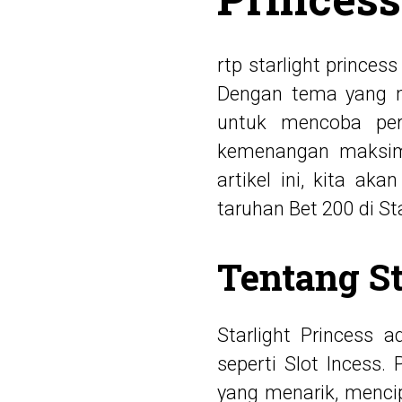
rtp starlight princess
Dengan tema yang me
untuk mencoba per
kemenangan maksimal
artikel ini, kita 
taruhan Bet 200 di Sta
Tentang St
Starlight Princess 
seperti Slot Incess
yang menarik, menci