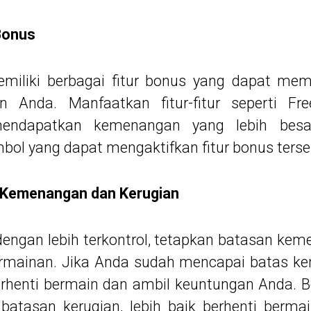
Bonus
memiliki berbagai fitur bonus yang dapat m
 Anda. Manfaatkan fitur-fitur seperti Fre
mendapatkan kemenangan yang lebih besar
bol yang dapat mengaktifkan fitur bonus terse
 Kemenangan dan Kerugian
engan lebih terkontrol, tetapkan batasan ke
rmainan. Jika Anda sudah mencapai batas ke
erhenti bermain dan ambil keuntungan Anda. Be
batasan kerugian, lebih baik berhenti berma