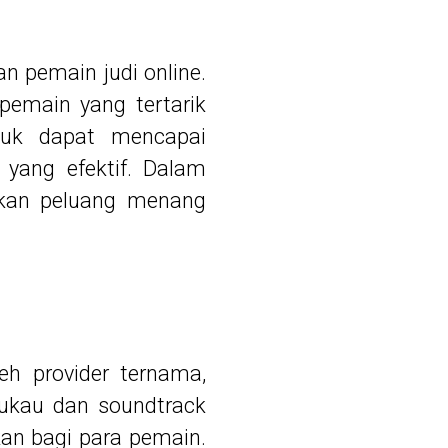
n pemain judi online.
pemain yang tertarik
tuk dapat mencapai
 yang efektif. Dalam
lkan peluang menang
eh provider ternama,
mukau dan soundtrack
an bagi para pemain.