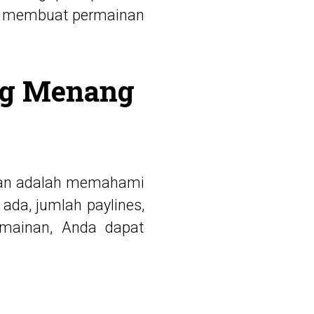
yang membuat permainan
ng Menang
nan adalah memahami
 ada, jumlah paylines,
rmainan, Anda dapat