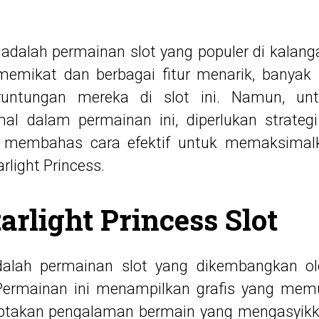
adalah permainan slot yang populer di kalanga
mikat dan berbagai fitur menarik, banyak 
untungan mereka di slot ini. Namun, un
 dalam permainan ini, diperlukan strategi
akan membahas cara efektif untuk memaksima
rlight Princess.
arlight Princess Slot
adalah permainan slot yang dikembangkan ol
. Permainan ini menampilkan grafis yang me
ptakan pengalaman bermain yang mengasyikk