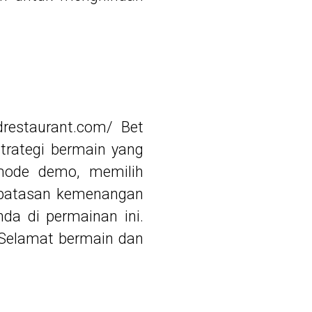
odrestaurant.com/
Bet
 strategi bermain yang
mode demo, memilih
 batasan kemenangan
a di permainan ini.
. Selamat bermain dan