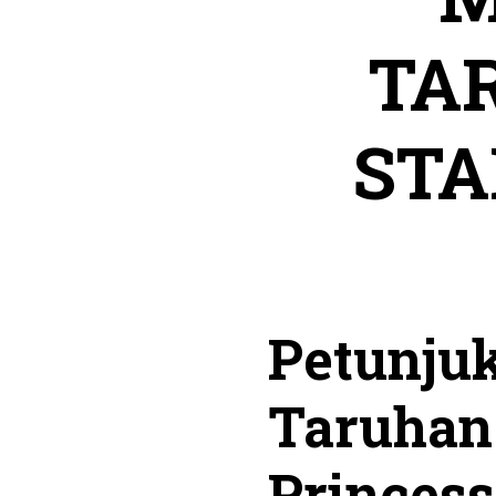
TAR
STA
Petunj
Taruha
Princess