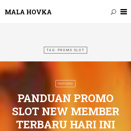
MALA HOVKA
Skip
to
content
TAG:
PROMO SLOT
FEATURED
PANDUAN PROMO
SLOT NEW MEMBER
TERBARU HARI INI