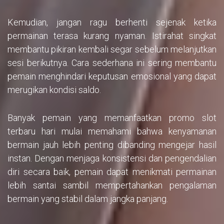
Kemudian, jangan ragu berhenti sejenak ketika
permainan terasa kurang nyaman. Istirahat singkat
membantu pikiran kembali segar sebelum melanjutkan
sesi berikutnya. Cara sederhana ini sering membantu
pemain menghindari keputusan emosional yang dapat
merugikan kondisi saldo.
Banyak pemain yang memanfaatkan promo slot
terbaru hari mulai memahami bahwa kenyamanan
bermain jauh lebih penting dibanding mengejar hasil
instan. Dengan menjaga konsistensi dan pengendalian
diri secara baik, pemain dapat menikmati permainan
lebih santai sambil mempertahankan pengalaman
bermain yang stabil dalam jangka panjang.