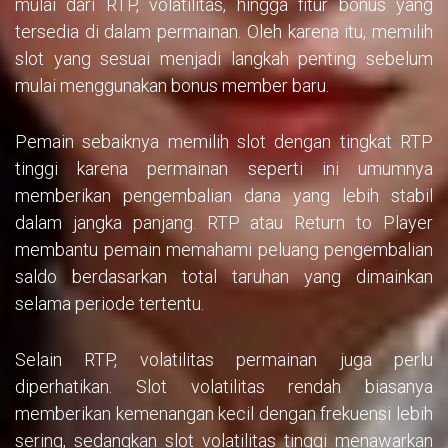
mulai dari RTP, volatilitas, hingga fitur bonus yang
tersedia di dalam permainan. Oleh karena itu, memilih
slot yang sesuai menjadi langkah penting sebelum
mulai menggunakan bonus member baru.
Pemain sebaiknya memilih slot dengan tingkat RTP
tinggi karena permainan seperti ini umumnya
memberikan pengembalian dana yang lebih stabil
dalam jangka panjang. RTP atau Return to Player
membantu pemain memahami peluang pengembalian
saldo berdasarkan total taruhan yang dimainkan
selama periode tertentu.
Selain RTP, volatilitas permainan juga perlu
diperhatikan. Slot volatilitas rendah biasanya
memberikan kemenangan kecil dengan frekuensi lebih
sering, sedangkan slot volatilitas tinggi menawarkan