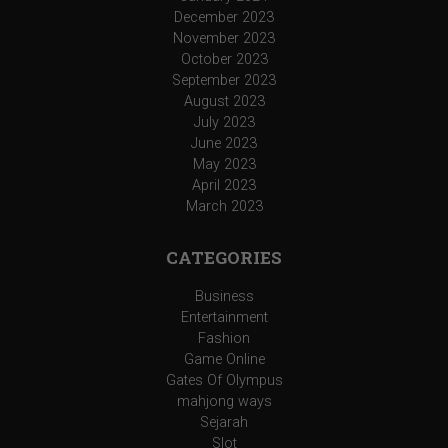
December 2023
November 2023
October 2023
September 2023
August 2023
July 2023
June 2023
May 2023
April 2023
March 2023
CATEGORIES
Business
Entertainment
Fashion
Game Online
Gates Of Olympus
mahjong ways
Sejarah
Slot