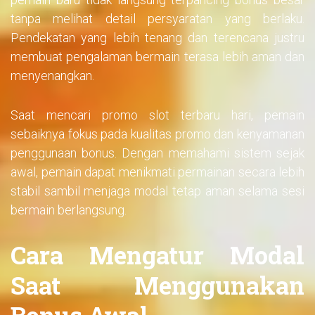
tanpa melihat detail persyaratan yang berlaku.
Pendekatan yang lebih tenang dan terencana justru
membuat pengalaman bermain terasa lebih aman dan
menyenangkan.
Saat mencari promo slot terbaru hari, pemain
sebaiknya fokus pada kualitas promo dan kenyamanan
penggunaan bonus. Dengan memahami sistem sejak
awal, pemain dapat menikmati permainan secara lebih
stabil sambil menjaga modal tetap aman selama sesi
bermain berlangsung.
Cara Mengatur Modal
Saat Menggunakan