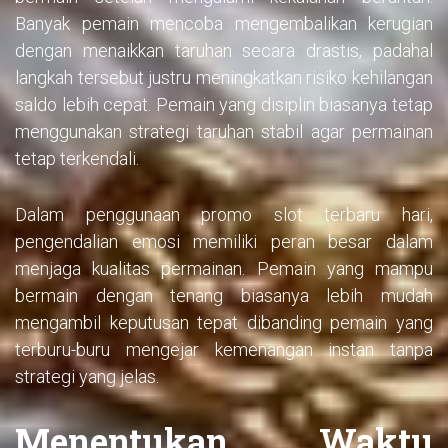
Banyak pemain mencoba mengembalikan kerugian
dengan menaikkan taruhan secara drastis, padahal
langkah tersebut justru meningkatkan risiko kehilangan
saldo lebih cepat. Pemain yang disiplin biasanya tetap
menggunakan strategi taruhan stabil agar permainan
tetap terkendali.
Dalam penggunaan promo slot terbaru hari,
pengendalian emosi memiliki peran besar dalam
menjaga kualitas permainan. Pemain yang mampu
bermain dengan tenang biasanya lebih mudah
mengambil keputusan tepat dibanding pemain yang
terburu-buru mengejar kemenangan instan tanpa
strategi yang jelas.
Menentukan Waktu