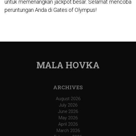
untuk memenangkan jackpot besar. Selamat mencoba
peruntungan Anda di Gates of Olympus!
MALA HOVKA
ARCHIVES
August 2026
July 2026
June 2026
May 2026
April 2026
March 2026