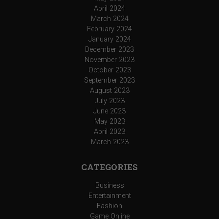
April 2024
March 2024
February 2024
January 2024
December 2023
November 2023
October 2023
September 2023
August 2023
July 2023
June 2023
May 2023
April 2023
March 2023
CATEGORIES
Business
Entertainment
Fashion
Game Online