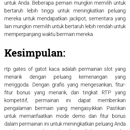
untuk Anda. Beberapa pemain mungkin memilih untuk
bertaruh lebih tinggi untuk meningkatkan peluang
mereka untuk mendapatkan jackpot, sementara yang
lain mungkin memilih untuk bertaruh lebih rendah untuk
memperpanjang waktu bermain mereka.
Kesimpulan:
rtp gates of gatot kaca
adalah permainan slot yang
menarik dengan peluang kemenangan yang
menggoda. Dengan grafis yang mengesankan, fitur-
fitur bonus yang menarik, dan tingkat RTP yang
kompetitif, permainan ini dapat memberikan
pengalaman bermain yang mengasyikkan. Pastikan
untuk memanfaatkan mode demo dan fitur bonus
dalam permainan ini untuk meningkatkan peluang Anda