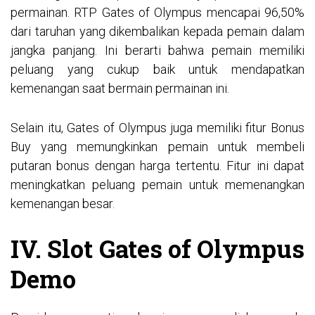
permainan. RTP Gates of Olympus mencapai 96,50%
dari taruhan yang dikembalikan kepada pemain dalam
jangka panjang. Ini berarti bahwa pemain memiliki
peluang yang cukup baik untuk mendapatkan
kemenangan saat bermain permainan ini.
Selain itu, Gates of Olympus juga memiliki fitur Bonus
Buy yang memungkinkan pemain untuk membeli
putaran bonus dengan harga tertentu. Fitur ini dapat
meningkatkan peluang pemain untuk memenangkan
kemenangan besar.
IV. Slot Gates of Olympus
Demo