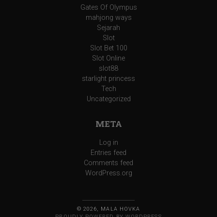
Gates Of Olympus
mahjong ways
Sejarah
Slot
Slot Bet 100
Slot Online
slot88
starlight princess
Tech
Uncategorized
META
Log in
Entries feed
Comments feed
WordPress.org
© 2026, MALA HOVKA
PROUDLY POWERED BY WORDPRESS