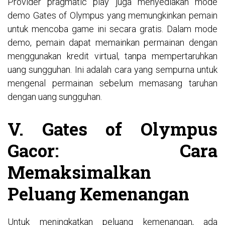
Provider pragmatic play juga menyediakan mode
demo Gates of Olympus yang memungkinkan pemain
untuk mencoba game ini secara gratis. Dalam mode
demo, pemain dapat memainkan permainan dengan
menggunakan kredit virtual, tanpa mempertaruhkan
uang sungguhan. Ini adalah cara yang sempurna untuk
mengenal permainan sebelum memasang taruhan
dengan uang sungguhan.
V. Gates of Olympus
Gacor: Cara
Memaksimalkan
Peluang Kemenangan
Untuk meningkatkan peluang kemenangan, ada