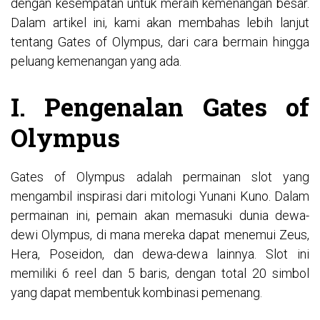
dengan kesempatan untuk meraih kemenangan besar.
Dalam artikel ini, kami akan membahas lebih lanjut
tentang Gates of Olympus, dari cara bermain hingga
peluang kemenangan yang ada.
I. Pengenalan Gates of
Olympus
Gates of Olympus adalah permainan slot yang
mengambil inspirasi dari mitologi Yunani Kuno. Dalam
permainan ini, pemain akan memasuki dunia dewa-
dewi Olympus, di mana mereka dapat menemui Zeus,
Hera, Poseidon, dan dewa-dewa lainnya. Slot ini
memiliki 6 reel dan 5 baris, dengan total 20 simbol
yang dapat membentuk kombinasi pemenang.