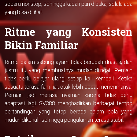
secara nonstop, sehingga kapan pun dibuka, selalu ada
yang bisa dilihat.
Ritme yang Konsisten
Bikin Familiar
Ritme dalam sabung ayam tidak berubah drastis, dan
justru itu yang membuatnya mudah diingat. Pemain
tidak perlu belajar ulang setiap kali kembali. Ketika
sesuatu terasa familiar, otak lebih cepat menerimanya.
Pemain jadi merasa nyaman karena tidak perlu
adaptasi lagi. SV388 menghadirkan berbagai tempo
pertandingan yang tetap berada dalam pola yang
mudah dikenali, sehingga pengalaman terasa stabil.