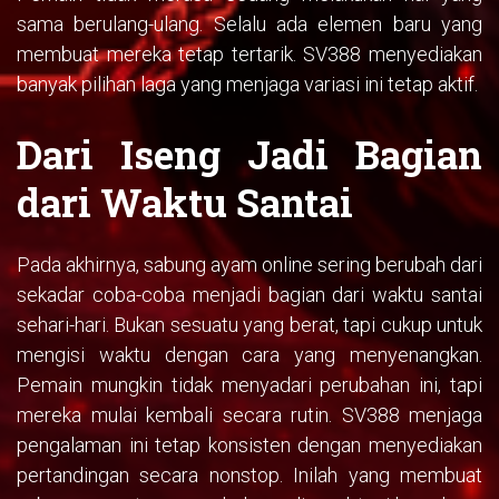
sama berulang-ulang. Selalu ada elemen baru yang
membuat mereka tetap tertarik. SV388 menyediakan
banyak pilihan laga yang menjaga variasi ini tetap aktif.
Dari Iseng Jadi Bagian
dari Waktu Santai
Pada akhirnya, sabung ayam online sering berubah dari
sekadar coba-coba menjadi bagian dari waktu santai
sehari-hari. Bukan sesuatu yang berat, tapi cukup untuk
mengisi waktu dengan cara yang menyenangkan.
Pemain mungkin tidak menyadari perubahan ini, tapi
mereka mulai kembali secara rutin. SV388 menjaga
pengalaman ini tetap konsisten dengan menyediakan
pertandingan secara nonstop. Inilah yang membuat