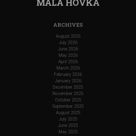
MALA HOVKA
ARCHIVES
August 2026
July 2026
June 2026
May 2026
April 2026
March 2026
February 2026
January 2026
December 2025
November 2025
October 2025
September 2025
August 2025
July 2025
June 2025
May 2025