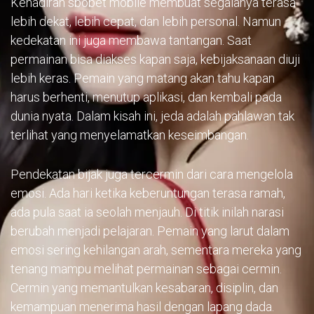
Kehadiran sbobet mobile membuat segalanya terasa
lebih dekat, lebih cepat, dan lebih personal. Namun
kedekatan ini juga membawa tantangan. Saat
permainan bisa diakses kapan saja, kebijaksanaan diuji
lebih keras. Pemain yang matang akan tahu kapan
harus berhenti, menutup aplikasi, dan kembali pada
dunia nyata. Dalam kisah ini, jeda adalah pahlawan tak
terlihat yang menyelamatkan keseimbangan.
Pendekatan bijak juga tercermin dari cara mengelola
emosi. Ada hari ketika keberuntungan terasa ramah,
ada pula saat ia seolah menjauh. Di titik inilah narasi
berubah menjadi pelajaran. Pemain yang larut dalam
emosi sering kehilangan arah, sementara mereka yang
tenang mampu melihat permainan sebagai cermin.
Cermin yang memantulkan kesabaran, disiplin, dan
kemampuan menerima hasil dengan lapang dada.