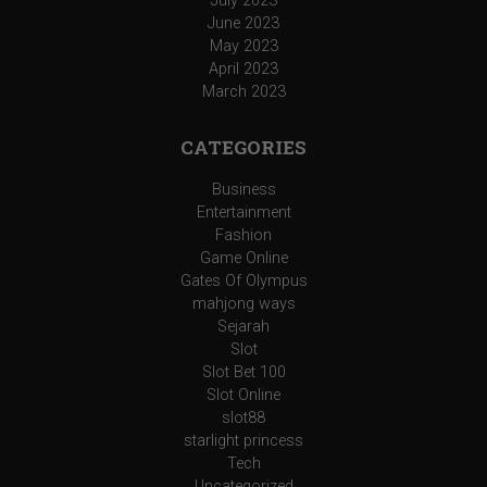
July 2023
June 2023
May 2023
April 2023
March 2023
CATEGORIES
Business
Entertainment
Fashion
Game Online
Gates Of Olympus
mahjong ways
Sejarah
Slot
Slot Bet 100
Slot Online
slot88
starlight princess
Tech
Uncategorized