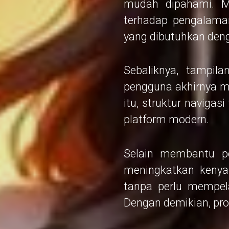
mudah dipahami. Me
terhadap pengalama
yang dibutuhkan denga
Sebaliknya, tampil
pengguna akhirnya me
itu, struktur navigas
platform modern.
Selain membantu pe
meningkatkan kenya
tanpa perlu mempela
Dengan demikian, pro