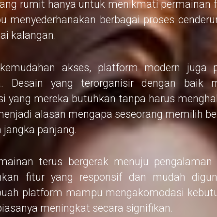
ng rumit hanya untuk menikmati permainan fav
 menyederhanakan berbagai proses cenderung
ai kalangan.
 kemudahan akses, platform modern juga p
a. Desain yang terorganisir dengan baik
i yang mereka butuhkan tanpa harus menghab
li menjadi alasan mengapa seseorang memilih
 jangka panjang.
ermainan terus bergerak menuju pengalaman y
kan fitur yang responsif dan mudah digu
ebuah platform mampu mengakomodasi kebutuh
asanya meningkat secara signifikan.