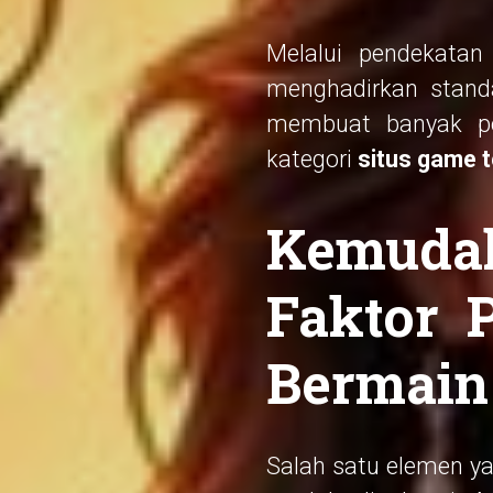
Melalui pendekata
menghadirkan stand
membuat banyak pe
kategori
situs game 
Kemudah
Faktor 
Bermain
Salah satu elemen y