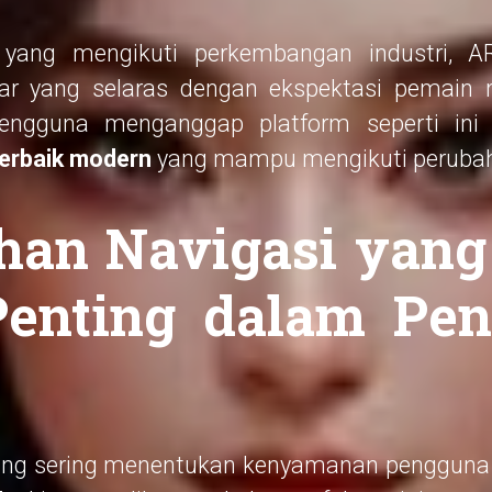
n yang mengikuti perkembangan industri, 
ar yang selaras dengan ekspektasi pemain m
ngguna menganggap platform seperti ini s
terbaik modern
yang mampu mengikuti peruba
an Navigasi yang
Penting dalam Pe
ang sering menentukan kenyamanan pengguna 