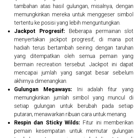
tambahan atas hasil gulungan, misalnya, dengan
memungkinkan mereka untuk menggeser simbol
tertentu ke posisi yang lebih menguntungkan.
Jackpot Progresif:
Beberapa permainan slot
menyertakan jackpot progresif, di mana pot
hadiah terus bertambah seiring dengan taruhan
yang ditempatkan oleh semua pemain yang
bermain recreation tersebut. Jackpot ini dapat
mencapai jumlah yang sangat besar sebelum
akhirnya dimenangkan.
Gulungan Megaways:
Ini adalah fitur yang
memungkinkan jumlah simbol yang muncul di
setiap gulungan untuk berubah pada setiap
putaran, menawarkan ribuan cara untuk menang.
Respin dan Sticky Wilds:
Fitur ini memberikan
pemain kesempatan untuk memutar gulungan