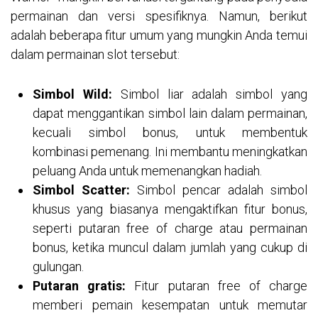
permainan dan versi spesifiknya. Namun, berikut
adalah beberapa fitur umum yang mungkin Anda temui
dalam permainan slot tersebut:
Simbol Wild:
Simbol liar adalah simbol yang
dapat menggantikan simbol lain dalam permainan,
kecuali simbol bonus, untuk membentuk
kombinasi pemenang. Ini membantu meningkatkan
peluang Anda untuk memenangkan hadiah.
Simbol Scatter:
Simbol pencar adalah simbol
khusus yang biasanya mengaktifkan fitur bonus,
seperti putaran free of charge atau permainan
bonus, ketika muncul dalam jumlah yang cukup di
gulungan.
Putaran gratis:
Fitur putaran free of charge
memberi pemain kesempatan untuk memutar