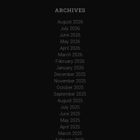
ARCHIVES
August 2026
July 2026
June 2026
May 2026
April 2026
March 2026
February 2026
January 2026
December 2025
November 2025
October 2025
September 2025
August 2025
July 2025
June 2025
May 2025
April 2025
March 2025