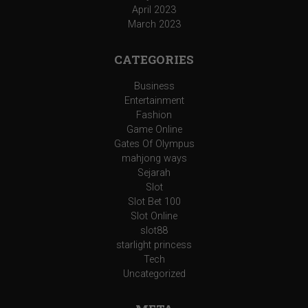
April 2023
March 2023
CATEGORIES
Business
Entertainment
Fashion
Game Online
Gates Of Olympus
mahjong ways
Sejarah
Slot
Slot Bet 100
Slot Online
slot88
starlight princess
Tech
Uncategorized