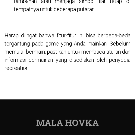
tambahan atau menjaga simbol liar tetap di
tempatnya untuk beberapa putaran.
Harap diingat bahwa fitur-fitur ini bisa berbeda-beda
tergantung pada game yang Anda mainkan. Sebelum
memulai bermain, pastikan untuk membaca aturan dan
informasi permainan yang disediakan oleh penyedia
recreation.
MALA HOVKA