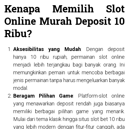
Kenapa Memilih Slot
Online Murah Deposit 10
Ribu?
Aksesibilitas yang Mudah
: Dengan deposit
hanya 10 ribu rupiah, permainan slot online
menjadi lebih terjangkau bagi banyak orang. Ini
memungkinkan pemain untuk mencoba berbagai
jenis permainan tanpa harus mengeluarkan banyak
modal.
Beragam Pilihan Game
: Platform-slot online
yang menawarkan deposit rendah juga biasanya
memiliki berbagai pilihan game yang menarik.
Mulai dari tema klasik hingga
situs slot bet 10 ribu
yang lebih modern dengan fitur-fitur canggih, ada