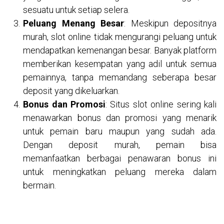
sesuatu untuk setiap selera.
Peluang Menang Besar
: Meskipun depositnya
murah, slot online tidak mengurangi peluang untuk
mendapatkan kemenangan besar. Banyak platform
memberikan kesempatan yang adil untuk semua
pemainnya, tanpa memandang seberapa besar
deposit yang dikeluarkan.
Bonus dan Promosi
: Situs slot online sering kali
menawarkan bonus dan promosi yang menarik
untuk pemain baru maupun yang sudah ada.
Dengan deposit murah, pemain bisa
memanfaatkan berbagai penawaran bonus ini
untuk meningkatkan peluang mereka dalam
bermain.