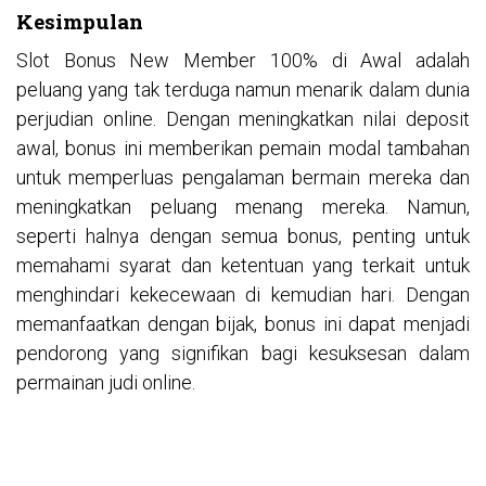
Kesimpulan
Slot Bonus New Member 100% di Awal adalah
peluang yang tak terduga namun menarik dalam dunia
perjudian online. Dengan meningkatkan nilai deposit
awal, bonus ini memberikan pemain modal tambahan
untuk memperluas pengalaman bermain mereka dan
meningkatkan peluang menang mereka. Namun,
seperti halnya dengan semua bonus, penting untuk
memahami syarat dan ketentuan yang terkait untuk
menghindari kekecewaan di kemudian hari. Dengan
memanfaatkan dengan bijak, bonus ini dapat menjadi
pendorong yang signifikan bagi kesuksesan dalam
permainan judi online.