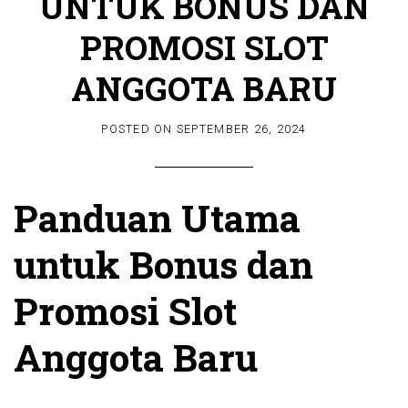
UNTUK BONUS DAN
PROMOSI SLOT
ANGGOTA BARU
POSTED ON
SEPTEMBER 26, 2024
Panduan Utama
untuk Bonus dan
Promosi Slot
Anggota Baru