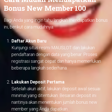
Bonus New Member 100
Bagi Anda yang ingin tahu langkah mendapatkan bonus
ini, berikut cara mudahnya:
Daftar Akun Baru
Kunjungi situs resmi MAUSLOT dan lakukan
pendaftaran dengan data yang benar. Proses
registrasi sangat cepat dan hanya memerlukan
beberapa langkah sederhana.
Lakukan Deposit Pertama
Setelah akun aktif, lakukan deposit awal sesuai
minimal yang ditentukan. Besaran deposit ini
nantinya akan menentukan jumlah bonus new
member yang Anda dapatkan.