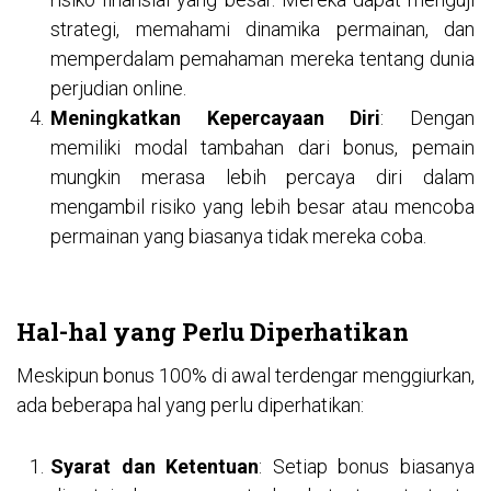
strategi, memahami dinamika permainan, dan
memperdalam pemahaman mereka tentang dunia
perjudian online.
Meningkatkan Kepercayaan Diri
: Dengan
memiliki modal tambahan dari bonus, pemain
mungkin merasa lebih percaya diri dalam
mengambil risiko yang lebih besar atau mencoba
permainan yang biasanya tidak mereka coba.
Hal-hal yang Perlu Diperhatikan
Meskipun bonus 100% di awal terdengar menggiurkan,
ada beberapa hal yang perlu diperhatikan:
Syarat dan Ketentuan
: Setiap bonus biasanya