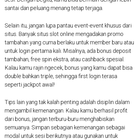
santai dan peluang menang tetap terjaga.
Selain itu, jangan lupa pantau event-event khusus dari
situs. Banyak situs slot online mengadakan promo
tambahan yang cuma berlaku untuk member baru atau
untuk login pertama kali. Misalnya, ada bonus deposit
tambahan, free spin ekstra, atau cashback spesial.
Kalau kamu rajin ngecek, bonus yang kamu dapat bisa
double bahkan triple, sehingga first login terasa
seperti jackpot awal!
Tips lain yang tak kalah penting adalah disiplin dalam
mengambil kemenangan. Kalau kamu berhasil profit
dari bonus, jangan terburu-buru menghabiskan
semuanya. Simpan sebagian kemenangan sebagai
modal untuk sesi berikutnya atau gunakan untuk