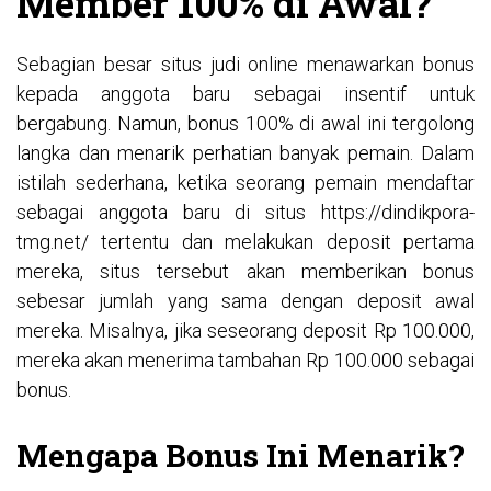
Member 100% di Awal?
Sebagian besar situs judi online menawarkan bonus
kepada anggota baru sebagai insentif untuk
bergabung. Namun, bonus 100% di awal ini tergolong
langka dan menarik perhatian banyak pemain. Dalam
istilah sederhana, ketika seorang pemain mendaftar
sebagai anggota baru di situs
https://dindikpora-
tmg.net/
tertentu dan melakukan deposit pertama
mereka, situs tersebut akan memberikan bonus
sebesar jumlah yang sama dengan deposit awal
mereka. Misalnya, jika seseorang deposit Rp 100.000,
mereka akan menerima tambahan Rp 100.000 sebagai
bonus.
Mengapa Bonus Ini Menarik?