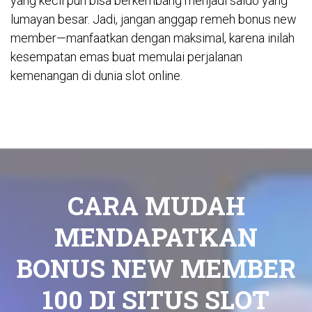
yang kecil pun bisa berkembang menjadi saldo yang
lumayan besar. Jadi, jangan anggap remeh bonus new
member—manfaatkan dengan maksimal, karena inilah
kesempatan emas buat memulai perjalanan
kemenangan di dunia slot online.
CARA MUDAH
MENDAPATKAN
BONUS NEW MEMBER
100 DI SITUS SLOT