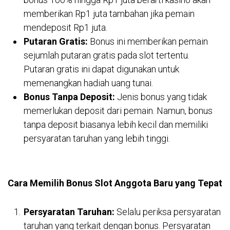
memberikan Rp1 juta tambahan jika pemain
mendeposit Rp1 juta.
Putaran Gratis:
Bonus ini memberikan pemain
sejumlah putaran gratis pada slot tertentu.
Putaran gratis ini dapat digunakan untuk
memenangkan hadiah uang tunai.
Bonus Tanpa Deposit:
Jenis bonus yang tidak
memerlukan deposit dari pemain. Namun, bonus
tanpa deposit biasanya lebih kecil dan memiliki
persyaratan taruhan yang lebih tinggi.
Cara Memilih Bonus Slot Anggota Baru yang Tepat
Persyaratan Taruhan:
Selalu periksa persyaratan
taruhan yang terkait dengan bonus. Persyaratan