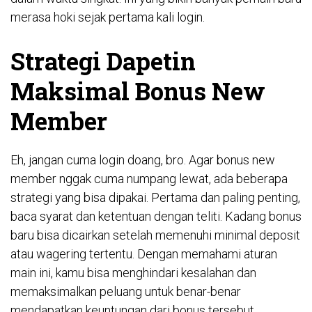
merasa hoki sejak pertama kali login.
Strategi Dapetin
Maksimal Bonus New
Member
Eh, jangan cuma login doang, bro. Agar bonus new
member nggak cuma numpang lewat, ada beberapa
strategi yang bisa dipakai. Pertama dan paling penting,
baca syarat dan ketentuan dengan teliti. Kadang bonus
baru bisa dicairkan setelah memenuhi minimal deposit
atau wagering tertentu. Dengan memahami aturan
main ini, kamu bisa menghindari kesalahan dan
memaksimalkan peluang untuk benar-benar
mendapatkan keuntungan dari bonus tersebut.