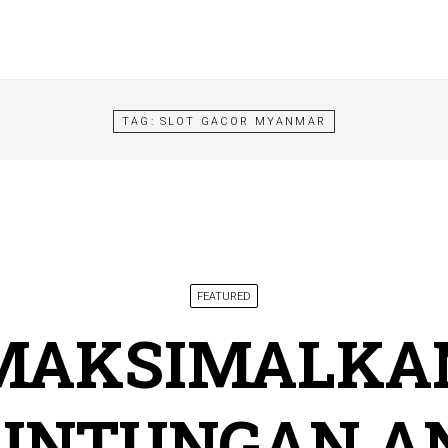
TAG:
SLOT GACOR MYANMAR
FEATURED
MAKSIMALKA
UNTUNGAN A