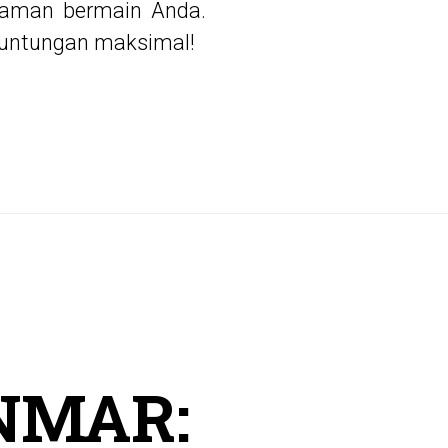
laman bermain Anda.
euntungan maksimal!
NMAR: