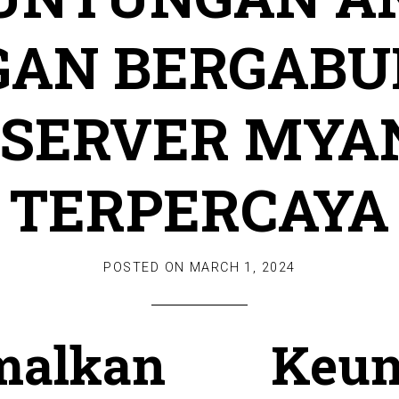
AN BERGABU
 SERVER MY
TERPERCAYA
POSTED ON
MARCH 1, 2024
malkan Keun