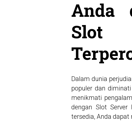
Anda 
Slot
Terper
Dalam dunia perjudia
populer dan diminati
menikmati pengalam
dengan Slot Server
tersedia, Anda dapa