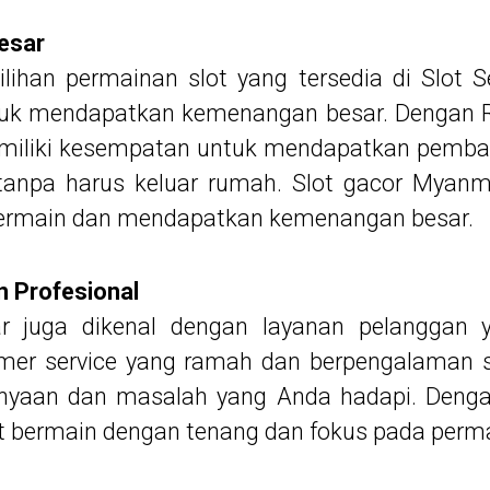
esar
lihan permainan slot yang tersedia di Slot 
tuk mendapatkan kemenangan besar. Dengan RT
emiliki kesempatan untuk mendapatkan pemba
anpa harus keluar rumah. Slot gacor Myanm
bermain dan mendapatkan kemenangan besar.
n Profesional
r juga dikenal dengan layanan pelanggan y
tomer service yang ramah dan berpengalaman
anyaan dan masalah yang Anda hadapi. Denga
at bermain dengan tenang dan fokus pada perm