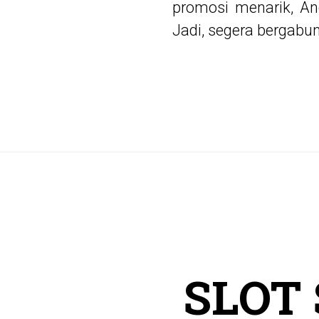
promosi menarik, A
Jadi, segera bergab
SLOT