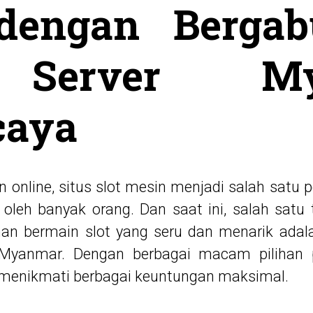
dengan Bergab
 Server My
caya
n online,
situs slot
mesin menjadi salah satu p
 oleh banyak orang. Dan saat ini, salah satu
an bermain slot yang seru dan menarik adal
 Myanmar. Dengan berbagai macam pilihan 
t menikmati berbagai keuntungan maksimal.