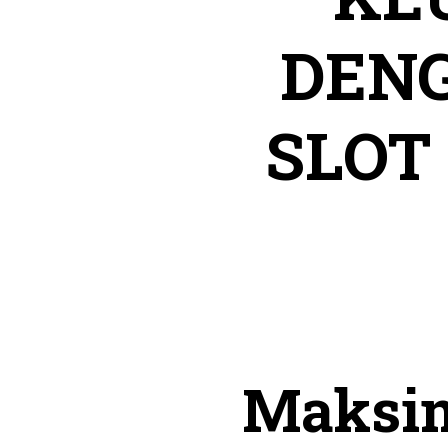
DENG
SLOT
Maksi