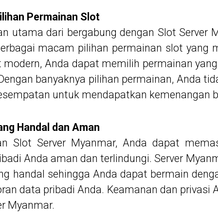
lihan Permainan Slot
an utama dari bergabung dengan Slot Server
rbagai macam pilihan permainan slot yang me
lot modern, Anda dapat memilih permainan yang
 Dengan banyaknya pilihan permainan, Anda ti
 kesempatan untuk mendapatkan kemenangan b
ang Handal dan Aman
n Slot Server Myanmar, Anda dapat mema
ribadi Anda aman dan terlindungi. Server Myanm
g handal sehingga Anda dapat bermain denga
ran data pribadi Anda. Keamanan dan privasi A
er Myanmar.