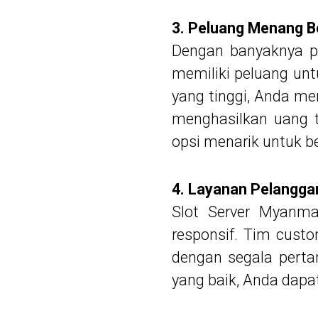
3. Peluang Menang B
Dengan banyaknya pi
memiliki peluang un
yang tinggi, Anda m
menghasilkan uang t
opsi menarik untuk 
4. Layanan Pelangga
Slot Server Myanma
responsif. Tim cus
dengan segala pert
yang baik, Anda dap