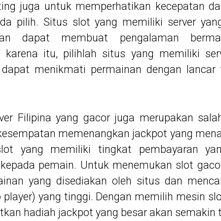
ting juga untuk memperhatikan kecepatan dan
nda pilih. Situs slot yang memiliki server ya
uan dapat membuat pengalaman bermai
karena itu, pilihlah situs yang memiliki se
a dapat menikmati permainan dengan lancar
er Filipina yang gacor juga merupakan salah
esempatan memenangkan jackpot yang menarik.
ot yang memiliki tingkat pembayaran yan
kepada pemain. Untuk menemukan slot gacor 
ainan yang disediakan oleh situs dan menca
o player) yang tinggi. Dengan memilih mesin sl
an hadiah jackpot yang besar akan semakin t