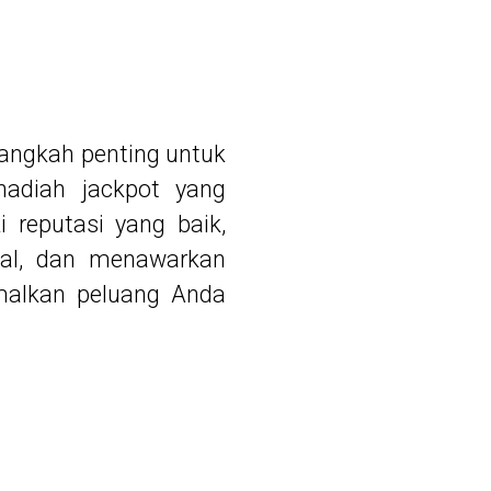
langkah penting untuk
adiah jackpot yang
i reputasi yang baik,
ndal, dan menawarkan
malkan peluang Anda