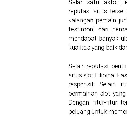
Salah satu faktor pe
reputasi situs terse
kalangan pemain jud
testimoni dari pema
mendapat banyak ula
kualitas yang baik d
Selain reputasi, pent
situs slot Filipina. 
responsif. Selain it
permainan slot yang
Dengan fitur-fitur
peluang untuk memen