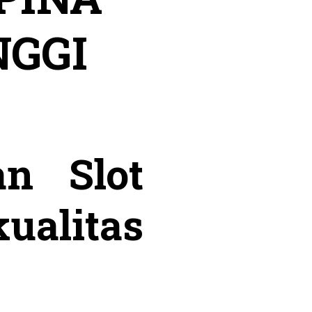
NGGI
n Slot
ualitas