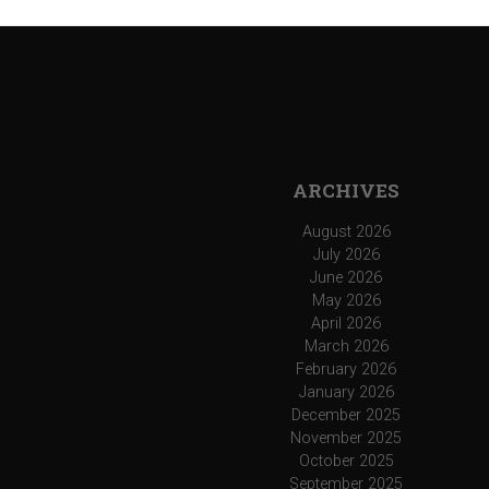
ARCHIVES
August 2026
July 2026
June 2026
May 2026
April 2026
March 2026
February 2026
January 2026
December 2025
November 2025
October 2025
September 2025