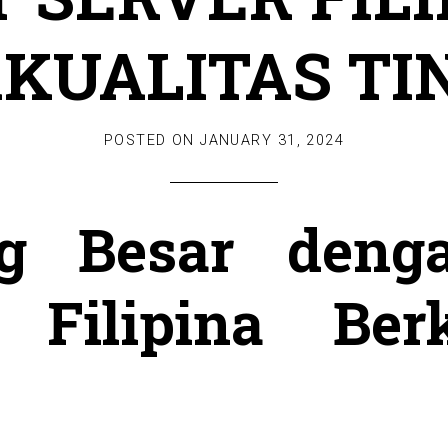
KUALITAS TI
POSTED ON
JANUARY 31, 2024
g Besar denga
 Filipina Berk