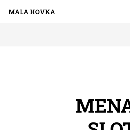
MALA HOVKA
Skip
to
content
MENA
SLO