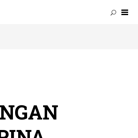
ENGAN
PINA