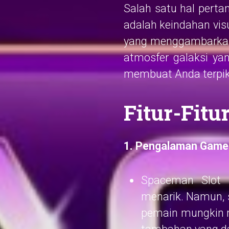
Salah satu hal pert
adalah keindahan vis
yang menggambarkan 
atmosfer galaksi ya
membuat Anda terpi
Fitur-Fitu
1. Pengalaman Game
Spaceman Slot
menarik. Namun, 
pemain mungkin m