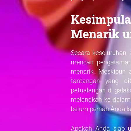
Kesimpul
Menarik u
Secara keseluruhan,
mencari pengalaman
menarik. Meskipun a
tantangan yang di
petualangan di galak
melangkah ke dalam 
belum pernah Anda l
Apakah Anda siap 