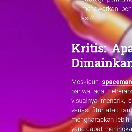
menawarkan peng
asli?
Kritis: A
Dimainka
Meskipun
spacema
bahwa ada beberapa
visualnya menarik,
variasi fitur atau t
mengharapkan lebih b
yang dapat meningka