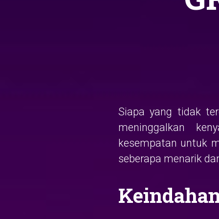
Siapa yang tidak te
meninggalkan ke
kesempatan untuk me
seberapa menarik da
Keindahan