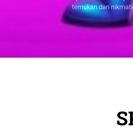
temukan dan nikmati 
S