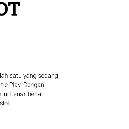
OT
alah satu yang sedang
tic Play. Dengan
ini benar-benar
lot.