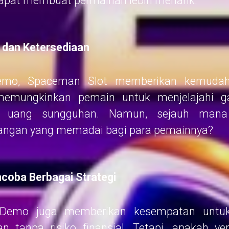
apat membuat permainan lebih menarik.
 dan Ketersediaan
demo, Spaceman Slot memberikan kemuda
i memungkinkan pemain untuk menjelajahi g
n uang sungguhan. Namun, sejauh man
angan yang memadai bagi para pemainnya?
ncoba Berbagai Strategi
Demo juga memberikan kesempatan untuk
an tanpa risiko finansial. Tetapi, apakah 