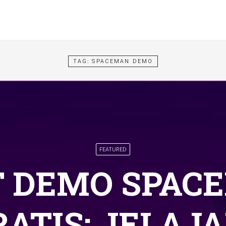
TAG:
SPACEMAN DEMO
FEATURED
T DEMO SPAC
RATIS: JELAJA