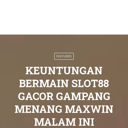
FEATURED
KEUNTUNGAN
BERMAIN SLOT88
GACOR GAMPANG
MENANG MAXWIN
MALAM INI