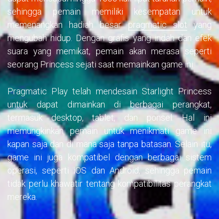
sehingga pemain memiliki kesempatan untuk
memenangkan hadiah besar
pragmatic slot
yang
mengubah hidup. Dengan grafis yang indah dan efek
suara yang memikat, pemain akan merasa seperti
seorang Princess sejati saat memainkan game ini.
Pragmatic Play telah mendesain Starlight Princess
untuk dapat dimainkan di berbagai perangkat,
termasuk desktop, tablet, dan ponsel. Hal ini
memungkinkan pemain untuk menikmati game ini
kapan saja dan di mana saja tanpa batasan. Selain itu,
game ini juga kompatibel dengan berbagai sistem
operasi, seperti iOS dan Android, sehingga pemain
tidak perlu khawatir tentang kompatibilitas perangkat
mereka.