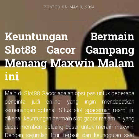
POSTED ON
MAY 3, 2024
Keuntungan Bermain
Slot88 Gacor Gampang
Menang Maxwin Malam
ini
Main di Slot88 Gacor adalah opsi pas untuk beberapa
pencinta judi online yang ingin mendapatkan
kemenangan optimal. Situs slot
spaceman
resmi ini
dikenali keuntungan bermain slot gacor malam ini yang
dapat memberi peluang besar untuk meraih maxwin.
Dengan sejumlah fitur terbaik dan keunggulan saat