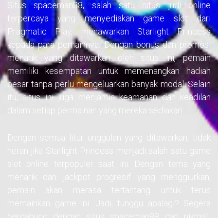
Situs spaceman88, salah satu situs judi online
terpercaya yang menyediakan game slot dari
Pragmatic Play, menawarkan Starlight Princess
kepada para pemainnya. Dengan bonus dan promosi
menarik yang ditawarkan oleh situs ini, pemain
memiliki kesempatan untuk memenangkan hadiah
besar tanpa perlu mengeluarkan banyak modal. Selain
itu, situs ini juga menjamin keamanan dan keadilan
dalam setiap permainan yang mereka sediakan.
Dengan semua fitur unggulan yang ditawarkan, tidak
heran jika Starlight Princess menjadi salah satu game
slot online terpopuler saat ini. Dengan tema yang
menarik dan jackpot progresif yang menggiurkan,
pemain akan merasa tertantang untuk terus
memainkan game ini. Jadi, tunggu apalagi? Segera
bergabung dengan situs spaceman88 dan nikmati