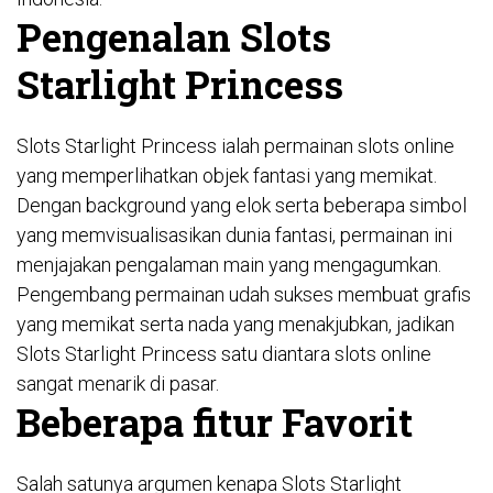
Pengenalan Slots
Starlight Princess
Slots Starlight Princess ialah permainan slots online
yang memperlihatkan objek fantasi yang memikat.
Dengan background yang elok serta beberapa simbol
yang memvisualisasikan dunia fantasi, permainan ini
menjajakan pengalaman main yang mengagumkan.
Pengembang permainan udah sukses membuat grafis
yang memikat serta nada yang menakjubkan, jadikan
Slots Starlight Princess satu diantara slots online
sangat menarik di pasar.
Beberapa fitur Favorit
Salah satunya argumen kenapa Slots Starlight