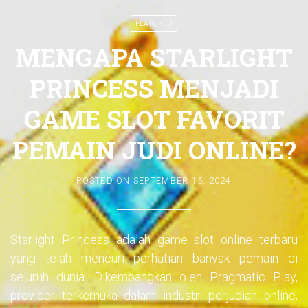
FEATURED
MENGAPA STARLIGHT
PRINCESS MENJADI
GAME SLOT FAVORIT
PEMAIN JUDI ONLINE?
POSTED ON
SEPTEMBER 15, 2024
Starlight Princess adalah game slot online terbaru
yang telah mencuri perhatian banyak pemain di
seluruh dunia. Dikembangkan oleh Pragmatic Play,
provider terkemuka dalam industri perjudian online,