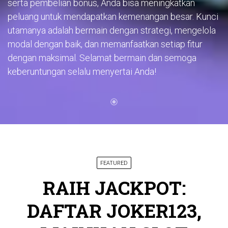
serta pembelian bonus, Anda bisa meningkatkan
peluang untuk mendapatkan kemenangan besar. Kunci
utamanya adalah bermain dengan strategi, mengelola
modal dengan baik, dan memanfaatkan setiap fitur
dengan maksimal. Selamat bermain dan semoga
keberuntungan selalu menyertai Anda!
FEATURED
RAIH JACKPOT:
DAFTAR JOKER123,