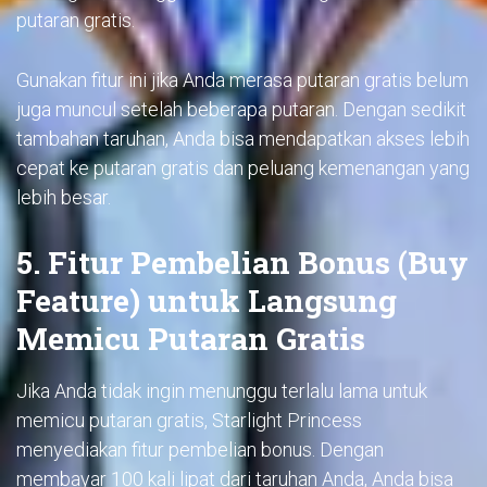
putaran gratis.
Gunakan fitur ini jika Anda merasa putaran gratis belum
juga muncul setelah beberapa putaran. Dengan sedikit
tambahan taruhan, Anda bisa mendapatkan akses lebih
cepat ke putaran gratis dan peluang kemenangan yang
lebih besar.
5.
Fitur Pembelian Bonus (Buy
Feature) untuk Langsung
Memicu Putaran Gratis
Jika Anda tidak ingin menunggu terlalu lama untuk
memicu putaran gratis, Starlight Princess
menyediakan fitur pembelian bonus. Dengan
membayar 100 kali lipat dari taruhan Anda, Anda bisa