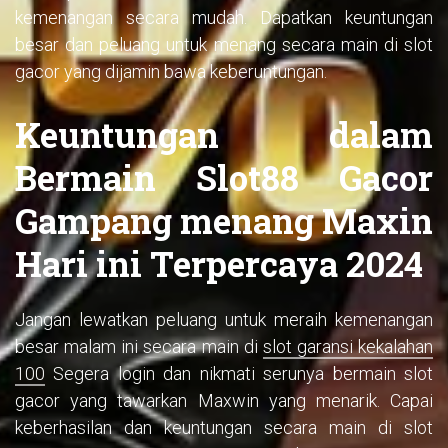
kemenangan secara mudah. Dapatkan keuntungan
besar dan peluang untuk menang secara main di slot
gacor yang dijamin bawa keberuntungan.
Keuntungan dalam
Bermain Slot88 Gacor
Gampang menang Maxin
Hari ini Terpercaya 2024
Jangan lewatkan peluang untuk meraih kemenangan
besar malam ini secara main di
slot garansi kekalahan
100
Segera login dan nikmati serunya bermain slot
gacor yang tawarkan Maxwin yang menarik. Capai
keberhasilan dan keuntungan secara main di slot