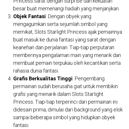
Princess sarat dengan surprise dan kekuatan
besar buat memenangi hadiah yang menjanjikan.
Objek Fantasi
: Dengan obyek yang
mengagumkan serta sejumlah simbol yang
memikat, Slots Starlight Princess ajak pemainnya
buat masuk ke dunia fantasi yang sarat dengan
keanehan dan perjalanan. Tiap-tiap perputaran
memberinya pengalaman main yang menarik dan
membuat pemain terpukau oleh kecantikan serta
rahasia dunia fantasi.
Grafis Berkualitas Tinggi
: Pengembang
permainan sudah berusaha giat untuk membikin
grafis yang menarik dalam Slots Starlight
Princess. Tiap-tiap terperinci dari permainan ini
didesain prima, dimulai dari background yang elok
sampai beberapa simbol yang hidupkan obyek
fantasi.