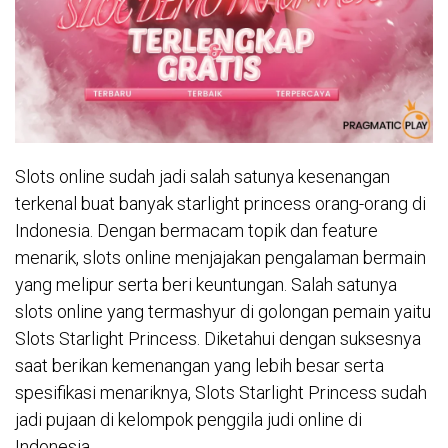
Slots online sudah jadi salah satunya kesenangan
terkenal buat banyak
starlight princess
orang-orang di
Indonesia. Dengan bermacam topik dan feature
menarik, slots online menjajakan pengalaman bermain
yang melipur serta beri keuntungan. Salah satunya
slots online yang termashyur di golongan pemain yaitu
Slots Starlight Princess. Diketahui dengan suksesnya
saat berikan kemenangan yang lebih besar serta
spesifikasi menariknya, Slots Starlight Princess sudah
jadi pujaan di kelompok penggila judi online di
Indonesia.