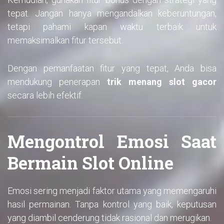
tepat. Jangan hanya mengandalkan keberuntungan,
tetapi pahami kapan waktu terbaik untuk
memaksimalkan fitur tersebut.
Dengan pemanfaatan fitur yang tepat, Anda bisa
mendukung penerapan
trik menang slot gacor
secara lebih efektif.
Mengontrol Emosi Saat
Bermain Slot Online
Emosi sering menjadi faktor utama yang memengaruhi
hasil permainan. Tanpa kontrol yang baik, keputusan
yang diambil cenderung tidak rasional dan merugikan.