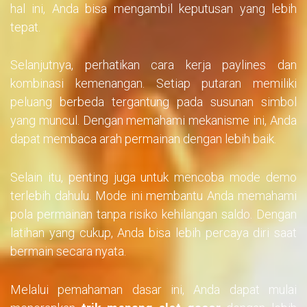
hal ini, Anda bisa mengambil keputusan yang lebih
tepat.
Selanjutnya, perhatikan cara kerja paylines dan
kombinasi kemenangan. Setiap putaran memiliki
peluang berbeda tergantung pada susunan simbol
yang muncul. Dengan memahami mekanisme ini, Anda
dapat membaca arah permainan dengan lebih baik.
Selain itu, penting juga untuk mencoba mode demo
terlebih dahulu. Mode ini membantu Anda memahami
pola permainan tanpa risiko kehilangan saldo. Dengan
latihan yang cukup, Anda bisa lebih percaya diri saat
bermain secara nyata.
Melalui pemahaman dasar ini, Anda dapat mulai