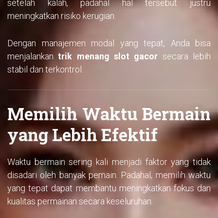
setelah kalah, padahal hal tersebut justru
meningkatkan risiko kerugian.
Dengan manajemen modal yang tepat, Anda bisa
menjalankan
trik menang slot gacor
secara lebih
stabil dan terkontrol.
Memilih Waktu Bermain
yang Lebih Efektif
Waktu bermain sering kali menjadi faktor yang tidak
disadari oleh banyak pemain. Padahal, memilih waktu
yang tepat dapat membantu meningkatkan fokus dan
kualitas permainan secara keseluruhan.