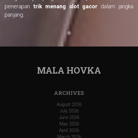
penerapan
trik menang slot gacor
dalam jangka
panjang.
MALA HOVKA
ARCHIVES
August 2026
July 2026
June 2026
May 2026
April 2026
March 2026