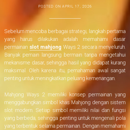
POSTED ON
APRIL 17, 2026
Sebelum mencoba berbagai strategi, langkah pertama
yang harus dilakukan adalah memahami dasar
permainan
slot mahjong
Ways 2 secara menyeluruh.
Banyak pemain langsung bermain tanpa mengetahui
mekanisme dasar, sehingga hasil yang didapat kurang
maksimal. Oleh karena itu, pemahaman awal sangat
penting untuk meningkatkan peluang kemenangan.
Mahjong Ways 2 memiliki konsep permainan yang
menggabungkan simbol khas Mahjong dengan sistem
slot modern. Setiap simbol memiliki nilai dan fungsi
yang berbeda, sehingga penting untuk mengenali pola
yang terbentuk selama permainan. Dengan memahami