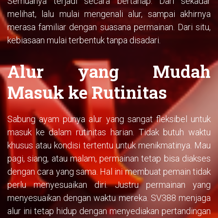
Semuanya terjadi secara bertahap. Dari sekadar
melihat, lalu mulai mengenali alur, sampai akhirnya
merasa familiar dengan suasana permainan. Dari situ,
kebiasaan mulai terbentuk tanpa disadari.
Alur yang Mudah
Masuk ke Rutinitas
Sabung ayam punya alur yang sangat fleksibel untuk
masuk ke dalam rutinitas harian. Tidak butuh waktu
khusus atau kondisi tertentu untuk menikmatinya. Mau
pagi, siang, atau malam, permainan tetap bisa diakses
dengan cara yang sama. Hal ini membuat pemain tidak
perlu menyesuaikan diri. Justru permainan yang
menyesuaikan dengan waktu mereka. SV388 menjaga
alur ini tetap hidup dengan menyediakan pertandingan