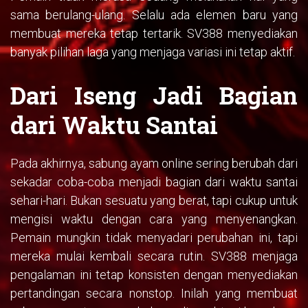
sama berulang-ulang. Selalu ada elemen baru yang
membuat mereka tetap tertarik. SV388 menyediakan
banyak pilihan laga yang menjaga variasi ini tetap aktif.
Dari Iseng Jadi Bagian
dari Waktu Santai
Pada akhirnya, sabung ayam online sering berubah dari
sekadar coba-coba menjadi bagian dari waktu santai
sehari-hari. Bukan sesuatu yang berat, tapi cukup untuk
mengisi waktu dengan cara yang menyenangkan.
Pemain mungkin tidak menyadari perubahan ini, tapi
mereka mulai kembali secara rutin. SV388 menjaga
pengalaman ini tetap konsisten dengan menyediakan
pertandingan secara nonstop. Inilah yang membuat