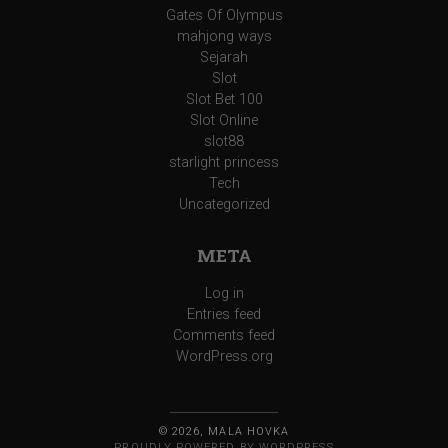
Gates Of Olympus
mahjong ways
Sejarah
Slot
Slot Bet 100
Slot Online
slot88
starlight princess
Tech
Uncategorized
META
Log in
Entries feed
Comments feed
WordPress.org
© 2026, MALA HOVKA
PROUDLY POWERED BY WORDPRESS