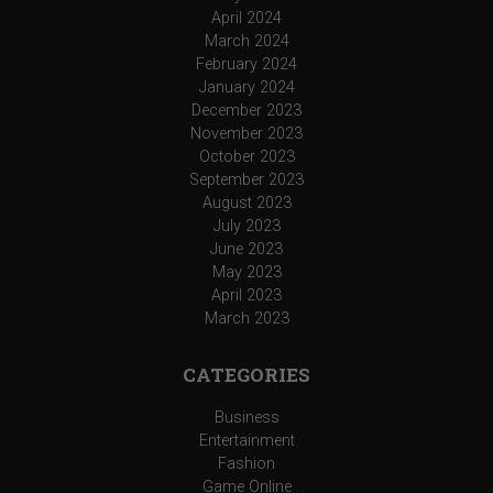
April 2024
March 2024
February 2024
January 2024
December 2023
November 2023
October 2023
September 2023
August 2023
July 2023
June 2023
May 2023
April 2023
March 2023
CATEGORIES
Business
Entertainment
Fashion
Game Online