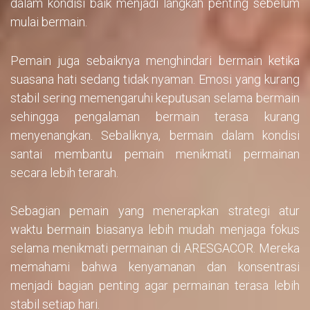
dalam kondisi baik menjadi langkah penting sebelum
mulai bermain.
Pemain juga sebaiknya menghindari bermain ketika
suasana hati sedang tidak nyaman. Emosi yang kurang
stabil sering memengaruhi keputusan selama bermain
sehingga pengalaman bermain terasa kurang
menyenangkan. Sebaliknya, bermain dalam kondisi
santai membantu pemain menikmati permainan
secara lebih terarah.
Sebagian pemain yang menerapkan strategi atur
waktu bermain biasanya lebih mudah menjaga fokus
selama menikmati permainan di ARESGACOR. Mereka
memahami bahwa kenyamanan dan konsentrasi
menjadi bagian penting agar permainan terasa lebih
stabil setiap hari.