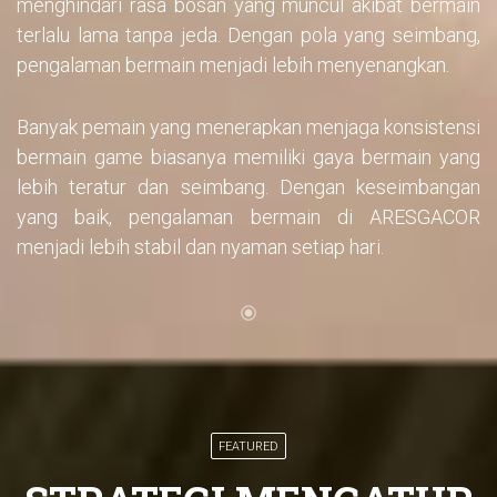
menghindari rasa bosan yang muncul akibat bermain
terlalu lama tanpa jeda. Dengan pola yang seimbang,
pengalaman bermain menjadi lebih menyenangkan.
Banyak pemain yang menerapkan menjaga konsistensi
bermain game biasanya memiliki gaya bermain yang
lebih teratur dan seimbang. Dengan keseimbangan
yang baik, pengalaman bermain di ARESGACOR
menjadi lebih stabil dan nyaman setiap hari.
FEATURED