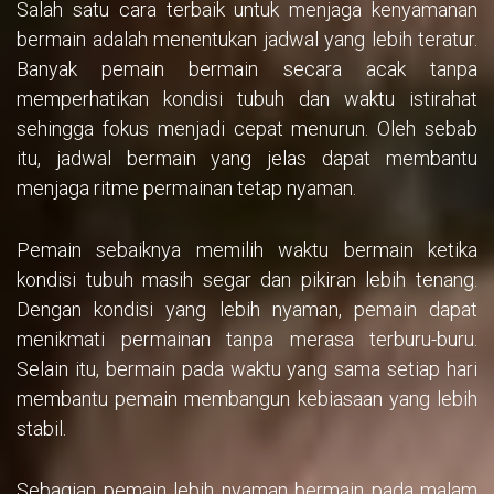
Salah satu cara terbaik untuk menjaga kenyamanan
bermain adalah menentukan jadwal yang lebih teratur.
Banyak pemain bermain secara acak tanpa
memperhatikan kondisi tubuh dan waktu istirahat
sehingga fokus menjadi cepat menurun. Oleh sebab
itu, jadwal bermain yang jelas dapat membantu
menjaga ritme permainan tetap nyaman.
Pemain sebaiknya memilih waktu bermain ketika
kondisi tubuh masih segar dan pikiran lebih tenang.
Dengan kondisi yang lebih nyaman, pemain dapat
menikmati permainan tanpa merasa terburu-buru.
Selain itu, bermain pada waktu yang sama setiap hari
membantu pemain membangun kebiasaan yang lebih
stabil.
Sebagian pemain lebih nyaman bermain pada malam