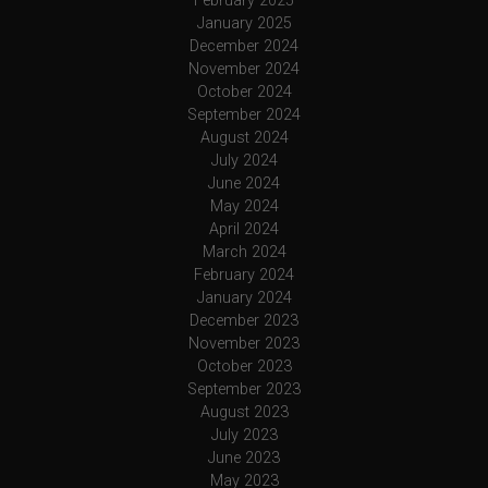
February 2025
January 2025
December 2024
November 2024
October 2024
September 2024
August 2024
July 2024
June 2024
May 2024
April 2024
March 2024
February 2024
January 2024
December 2023
November 2023
October 2023
September 2023
August 2023
July 2023
June 2023
May 2023