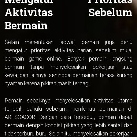
Aktivitas Sebelum
Bermain
Selain menentukan jadwal, pemain juga perlu
mengatur prioritas aktivitas harian sebelum mulai
bermain game online. Banyak pemain langsung
bermain tanpa menyelesaikan pekerjaan atau
kewajiban lainnya sehingga permainan terasa kurang
nyaman karena pikiran masih terbagi.
Pemain sebaiknya menyelesaikan aktivitas utama
terlebih dahulu sebelum menikmati permainan di
ARESGACOR. Dengan cara tersebut, pemain dapat
bermain dengan kondisi pikiran yang lebih santai dan
tidak terburu-buru. Selain itu, menyelesaikan pekerjaan