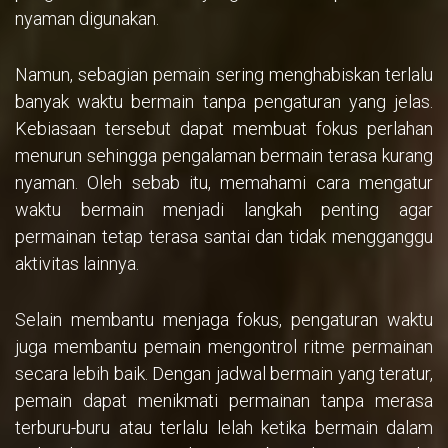
nyaman digunakan.
Namun, sebagian pemain sering menghabiskan terlalu
banyak waktu bermain tanpa pengaturan yang jelas.
Kebiasaan tersebut dapat membuat fokus perlahan
menurun sehingga pengalaman bermain terasa kurang
nyaman. Oleh sebab itu, memahami cara mengatur
waktu bermain menjadi langkah penting agar
permainan tetap terasa santai dan tidak mengganggu
aktivitas lainnya.
Selain membantu menjaga fokus, pengaturan waktu
juga membantu pemain mengontrol ritme permainan
secara lebih baik. Dengan jadwal bermain yang teratur,
pemain dapat menikmati permainan tanpa merasa
terburu-buru atau terlalu lelah ketika bermain dalam