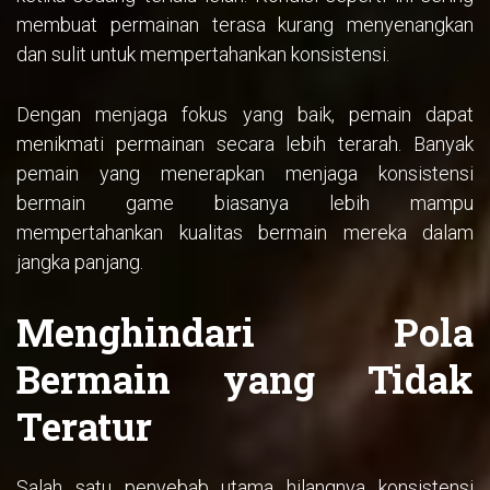
membuat permainan terasa kurang menyenangkan
dan sulit untuk mempertahankan konsistensi.
Dengan menjaga fokus yang baik, pemain dapat
menikmati permainan secara lebih terarah. Banyak
pemain yang menerapkan menjaga konsistensi
bermain game biasanya lebih mampu
mempertahankan kualitas bermain mereka dalam
jangka panjang.
Menghindari Pola
Bermain yang Tidak
Teratur
Salah satu penyebab utama hilangnya konsistensi