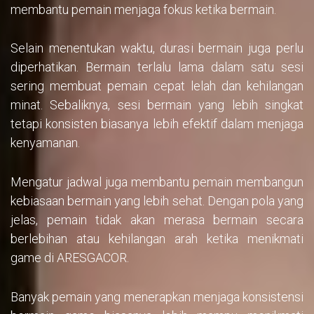
membantu pemain menjaga fokus ketika bermain.
Selain menentukan waktu, durasi bermain juga perlu
diperhatikan. Bermain terlalu lama dalam satu sesi
sering membuat pemain cepat lelah dan kehilangan
minat. Sebaliknya, sesi bermain yang lebih singkat
tetapi konsisten biasanya lebih efektif dalam menjaga
kenyamanan.
Mengatur jadwal juga membantu pemain membangun
kebiasaan bermain yang lebih sehat. Dengan pola yang
jelas, pemain tidak akan merasa bermain secara
berlebihan atau kehilangan arah ketika menikmati
game di ARESGACOR.
Banyak pemain yang menerapkan menjaga konsistensi