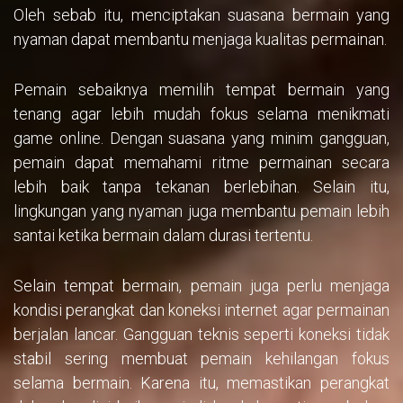
Oleh sebab itu, menciptakan suasana bermain yang
nyaman dapat membantu menjaga kualitas permainan.
Pemain sebaiknya memilih tempat bermain yang
tenang agar lebih mudah fokus selama menikmati
game online. Dengan suasana yang minim gangguan,
pemain dapat memahami ritme permainan secara
lebih baik tanpa tekanan berlebihan. Selain itu,
lingkungan yang nyaman juga membantu pemain lebih
santai ketika bermain dalam durasi tertentu.
Selain tempat bermain, pemain juga perlu menjaga
kondisi perangkat dan koneksi internet agar permainan
berjalan lancar. Gangguan teknis seperti koneksi tidak
stabil sering membuat pemain kehilangan fokus
selama bermain. Karena itu, memastikan perangkat