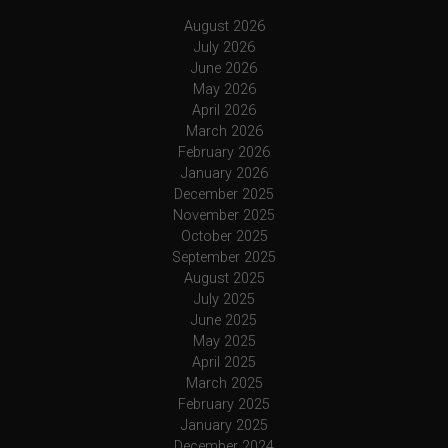
August 2026
July 2026
June 2026
May 2026
April 2026
March 2026
February 2026
January 2026
December 2025
November 2025
October 2025
September 2025
August 2025
July 2025
June 2025
May 2025
April 2025
March 2025
February 2025
January 2025
December 2024