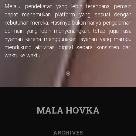
Melalui pendekatan yang lebih terencana, pemain
dapat menemukan platform yang sesuai dengan
kebutuhan mereka. Hasilnya bukan hanya pengalaman
bermain yang lebih menyenangkan, tetapi juga rasa
nyaman karena menggunakan layanan yang mampu
mendukung aktivitas digital secara konsisten dari
waktu ke waktu.
MALA HOVKA
ARCHIVES