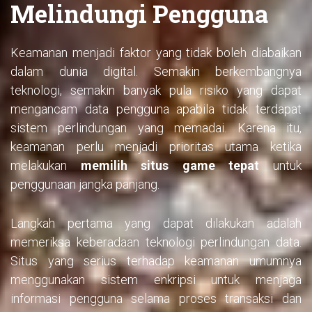
Melindungi Pengguna
Keamanan menjadi faktor yang tidak boleh diabaikan
dalam dunia digital. Semakin berkembangnya
teknologi, semakin banyak pula risiko yang dapat
mengancam data pengguna apabila tidak terdapat
sistem perlindungan yang memadai. Karena itu,
keamanan perlu menjadi prioritas utama ketika
melakukan
memilih situs game tepat
untuk
penggunaan jangka panjang.
Langkah pertama yang dapat dilakukan adalah
memeriksa keberadaan teknologi perlindungan data.
Situs yang serius terhadap keamanan umumnya
menggunakan sistem enkripsi untuk menjaga
informasi pengguna selama proses transaksi dan