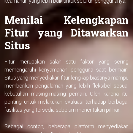
keamanan yang lebih baik untuk seluruh penggunanya.
Menilai Kelengkapan
Fitur yang Ditawarkan
Situs
Fitur merupakan salah satu faktor yang sering
memengaruhi kenyamanan pengguna saat bermain.
Situs yang menyediakan fitur lengkap biasanya mampu
memberikan pengalaman yang lebih fleksibel sesuai
kebutuhan masing-masing pemain. Oleh karena itu,
penting untuk melakukan evaluasi terhadap berbagai
fasilitas yang tersedia sebelum menentukan pilihan.
Sebagai contoh, beberapa platform menyediakan