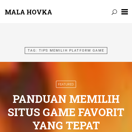
MALA HOVKA
Skip
to
content
TAG:
TIPS MEMILIH PLATFORM GAME
FEATURED
PANDUAN MEMILIH
SITUS GAME FAVORIT
YANG TEPAT