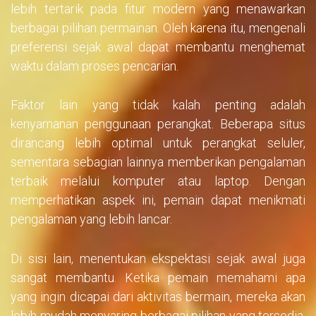
lebih tertarik pada fitur modern yang menawarkan
berbagai pilihan permainan. Oleh karena itu, mengenali
preferensi sejak awal dapat membantu menghemat
waktu dalam proses pencarian.
Faktor lain yang tidak kalah penting adalah
kenyamanan penggunaan perangkat. Beberapa situs
dirancang lebih optimal untuk perangkat seluler,
sementara sebagian lainnya memberikan pengalaman
terbaik melalui komputer atau laptop. Dengan
memperhatikan aspek ini, pemain dapat menikmati
pengalaman yang lebih lancar.
Di sisi lain, menentukan ekspektasi sejak awal juga
sangat membantu. Ketika pemain memahami apa
yang ingin dicapai dari aktivitas bermain, mereka akan
lebih mudah menyaring berbagai pilihan yang tersedia.