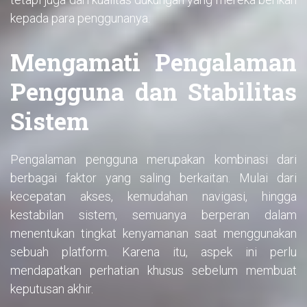
kepada para penggunanya.
Mengamati Pengalaman
Pengguna dan Stabilitas
Sistem
Pengalaman pengguna merupakan kombinasi dari
berbagai faktor yang saling berkaitan. Mulai dari
kecepatan akses, kemudahan navigasi, hingga
kestabilan sistem, semuanya berperan dalam
menentukan tingkat kenyamanan saat menggunakan
sebuah platform. Karena itu, aspek ini perlu
mendapatkan perhatian khusus sebelum membuat
keputusan akhir.