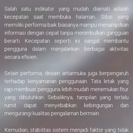
Salah satu indikator yang mudah diamati adalah
kecepatan saat membuka halaman. Situs yang
memiliki performa baik biasanya mampu menampilkan
informasi dengan cepat tanpa menimbulkan gangguan
berarti. Kecepatan seperti ini sangat membantu
pengguna dalam menjalankan berbagai aktivitas
secara efisien.
Selain performa, desain antarmuka juga berpengaruh
terhadap kenyamanan penggunaan. Tata letak yang
rapi membuat pengguna lebih mudah menemukan fitur
yang dibutuhkan. Sebaliknya, tampilan yang terlalu
rumit dapat menyebabkan kebingungan dan
mengurangi kualitas pengalaman bermain.
Kemudian, stabilitas sistem menjadi faktor yang tidak