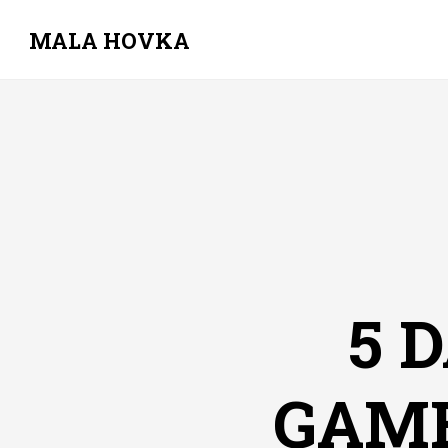
MALA HOVKA
Skip
to
content
5 
GAME