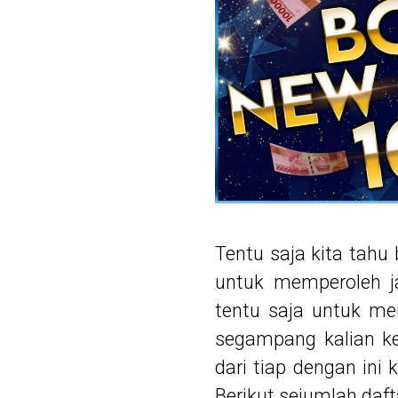
Tentu saja kita tahu
untuk memperoleh j
tentu saja untuk me
segampang kalian ke
dari tiap dengan in
Berikut sejumlah dafta