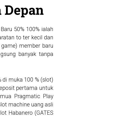
a Depan
Baru 50% 100% ialah
atan to ter kecil dan
t game) member baru
ngsung banyak tanpa
 di muka 100 % (slot)
eposit pertama untuk
emua Pragmatic Play
lot machine uang asli
 slot Habanero (GATES