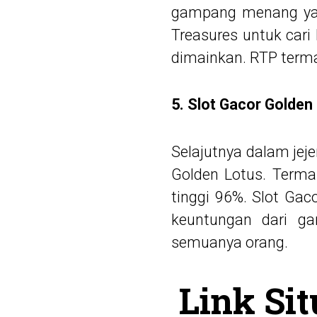
gampang menang yait
Treasures untuk cari
dimainkan. RTP terma
5. Slot Gacor Golden
Selajutnya dalam jej
Golden Lotus. Terma
tinggi 96%. Slot Gac
keuntungan dari g
semuanya orang.
Link Si