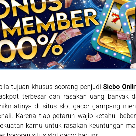
 bila tujuan khusus seorang penjudi
Sicbo Onli
ackpot terbesar dan rasakan uang banyak da
nikmatinya di situs slot gacor gampang menan
nali. Karena tiap petaruh wajib ketahui bebe
i kekuatan kamu untuk rasakan keuntungan ma
r bocoran situs slot gacor hari ini;