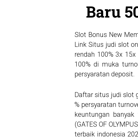
Baru 5
Slot Bonus New Mem
Link Situs judi slot
rendah 100% 3x 15x
100% di muka turno
persyaratan deposit.
Daftar situs judi sl
% persyaratan turno
keuntungan banyak 
(GATES OF OLYMPUS) 3
terbaik indonesia 20