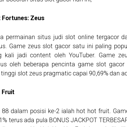
t Fortunes: Zeus
 permainan situs judi slot online tergacor d
us. Game zeus slot gacor satu ini paling pop
g kali jadi content oleh YouTuber. Game ze
us oleh beberapa pencinta game slot gacor
 tinggi slot zeus pragmatic capai 90,69% dan ada
 Fruit
 88 dalam posisi ke-2 ialah hot hot fruit. Game
,51% terus ada pula BONUS JACKPOT TERBESAR