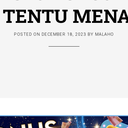
I TENTU MEN
POSTED ON
DECEMBER 18, 2023
BY
MALAHO