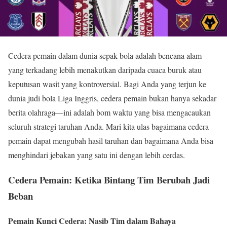
Cedera pemain dalam dunia sepak bola adalah bencana alam
yang terkadang lebih menakutkan daripada cuaca buruk atau
keputusan wasit yang kontroversial. Bagi Anda yang terjun ke
dunia judi bola Liga Inggris, cedera pemain bukan hanya sekadar
berita olahraga—ini adalah bom waktu yang bisa mengacaukan
seluruh strategi taruhan Anda. Mari kita ulas bagaimana cedera
pemain dapat mengubah hasil taruhan dan bagaimana Anda bisa
menghindari jebakan yang satu ini dengan lebih cerdas.
Cedera Pemain: Ketika Bintang Tim Berubah Jadi
Beban
Pemain Kunci Cedera: Nasib Tim dalam Bahaya