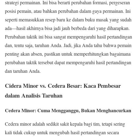
strategi permainan. Ini bisa berarti perubahan formasi, pergeseran
posisi pemain, atau bahkan perubahan dalam gaya permainan. Ini
seperti memasukkan resep baru ke dalam buku masak yang sudah
ada—hasil akhirnya bisa jadi jauh berbeda dari yang diharapkan.
Perubahan taktik ini bisa sangat mempengaruhi hasil pertandingan
dan, tentu saja, taruhan Anda. Jadi, jika Anda tahu bahwa pemain
penting akan absen, pastikan untuk memperhitungkan bagaimana
perubahan taktik tersebut dapat mempengaruhi hasil pertandingan
dan taruhan Anda.
Cidera Minor vs. Cedera Besar: Kaca Pembesar
dalam Analisis Taruhan
Cedera Minor: Cuma Mengganggu, Bukan Menghancurkan
Cedera minor adalah sedikit sakit kepala bagi tim, tetapi sering
kali tidak cukup untuk mengubah hasil pertandingan secara