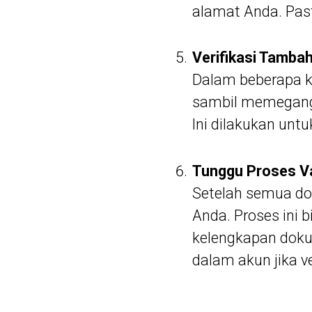
alamat Anda. Past
Verifikasi Tamba
Dalam beberapa ka
sambil memegang 
Ini dilakukan un
Tunggu Proses Va
Setelah semua do
Anda. Proses ini
kelengkapan doku
dalam akun jika ver