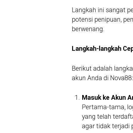
Langkah ini sangat p
potensi penipuan, pe
berwenang.
Langkah-langkah Cep
Berikut adalah langk
akun Anda di Nova88:
Masuk ke Akun A
Pertama-tama, l
yang telah terdaf
agar tidak terjadi