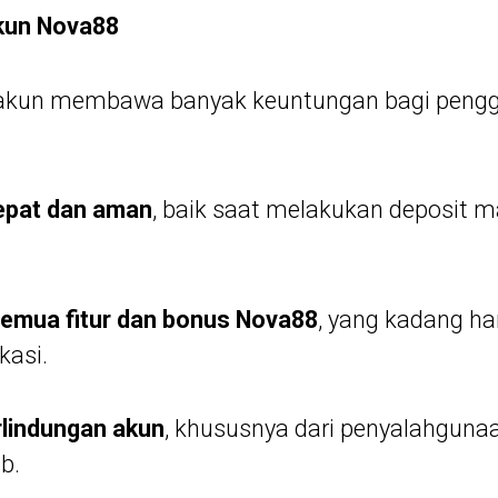
Akun Nova88
i akun membawa banyak keuntungan bagi pengg
cepat dan aman
, baik saat melakukan deposit 
emua fitur dan bonus Nova88
, yang kadang ha
kasi.
lindungan akun
, khususnya dari penyalahgunaa
b.