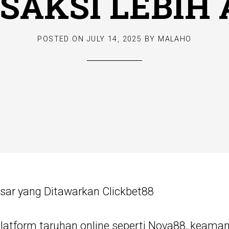
SAKSI LEBIH
POSTED ON
JULY 14, 2025
BY
MALAHO
latform taruhan online seperti Nova88, keama