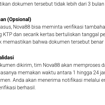
ikan dokumen tersebut tidak lebih dari 3 bulan 
han (Opsional)
sus, Nova88 bisa meminta verifikasi tambahan
KTP dan secarik kertas bertuliskan tanggal 
tuk memastikan bahwa dokumen tersebut benar 
lidasi
kumen dikirim, tim Nova88 akan memproses d
 biasanya memakan waktu antara 1 hingga 24 j
men. Anda akan menerima notifikasi melalui em
ifikasi berhasil.