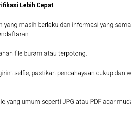
ifikasi Lebih Cepat
yang masih berlaku dan informasi yang sama
endaftaran.
han file buram atau terpotong.
girim selfie, pastikan pencahayaan cukup dan 
ile yang umum seperti JPG atau PDF agar muda