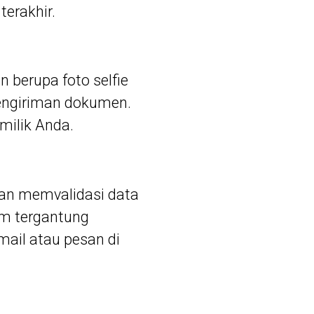
terakhir.
 berupa foto selfie
pengiriman dokumen.
milik Anda.
an memvalidasi data
am tergantung
ail atau pesan di