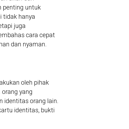
h penting untuk
i tidak hanya
tapi juga
membahas cara cepat
aman dan nyaman.
lakukan oleh pihak
 orang yang
dentitas orang lain.
rtu identitas, bukti