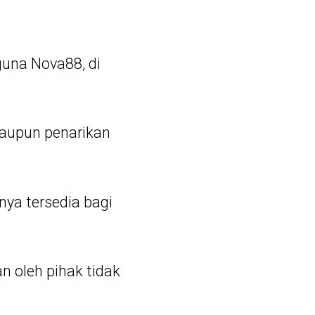
una Nova88, di
maupun penarikan
nya tersedia bagi
n oleh pihak tidak