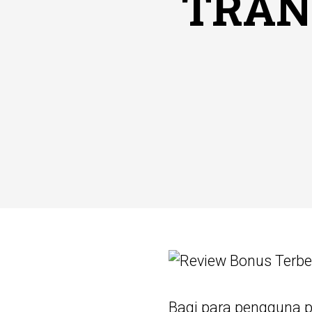
TRAN
Bagi para pengguna p