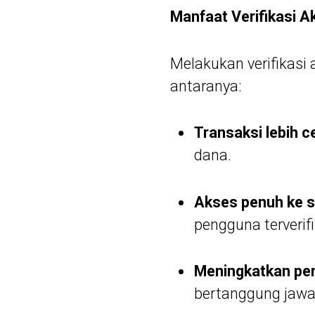
Manfaat Verifikasi 
Melakukan verifikas
antaranya:
Transaksi lebih 
dana.
Akses penuh ke s
pengguna terverifi
Meningkatkan per
bertanggung jawa