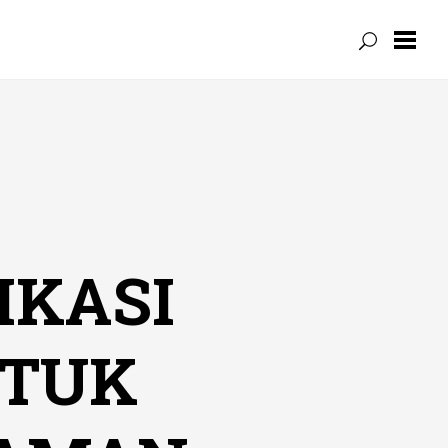
IKASI
NTUK