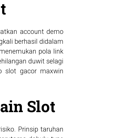
t
faatkan account demo
ngkali berhasil didalam
a menemukan pola link
ehilangan duwit selagi
o slot gacor maxwin
ain Slot
siko. Prinsip taruhan