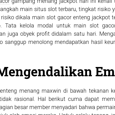
acor
gampang menang jackpot hari ini kenali 
langkah main situs slot terbaru, tingkat risiko 
siko dikala main slot gacor enteng jackpot 
o. Tata kelola modal untuk main slot gaco
an juga obyek profit didalam satu hari. Meng
iko sanggup menolong mendapatkan hasil ke
 Mengendalikan Em
or enteng menang maxwin di bawah tekanan 
 tidak rasional. Hal berikut cuma dapat 
bagian besar member menyadari bahwa permaina