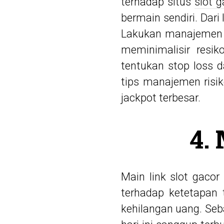
terhadap situs
slot g
bermain sendiri. Dari 
Lakukan manajemen ri
meminimalisir resik
tentukan stop loss d
tips manajemen ris
jackpot terbesar.
4.
Main link slot gac
terhadap ketetapan
kehilangan uang. Se