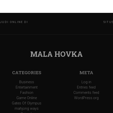
JUDI ONLINE DI
SITU
MALA HOVKA
CATEGORIES
META
Business
Log in
Entertainment
Entries feed
Fashion
Comments feed
Game Online
WordPress.org
Gates Of Olympus
mahjong ways