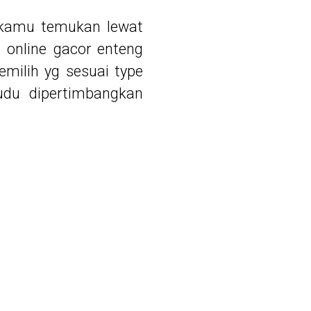
g kamu temukan lewat
 online gacor enteng
milih yg sesuai type
udu dipertimbangkan