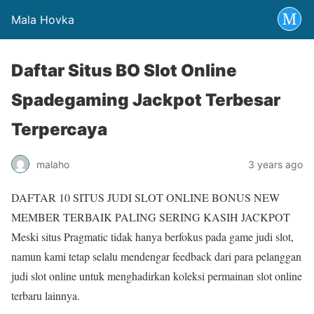
Mala Hovka
Daftar Situs BO Slot Online
Spadegaming Jackpot Terbesar
Terpercaya
malaho
3 years ago
DAFTAR 10 SITUS JUDI SLOT ONLINE
BONUS NEW
MEMBER TERBAIK PALING SERING KASIH JACKPOT
Meski situs Pragmatic tidak hanya berfokus pada game judi slot,
namun kami tetap selalu mendengar feedback dari para pelanggan
judi slot online untuk menghadirkan koleksi permainan slot online
terbaru lainnya.