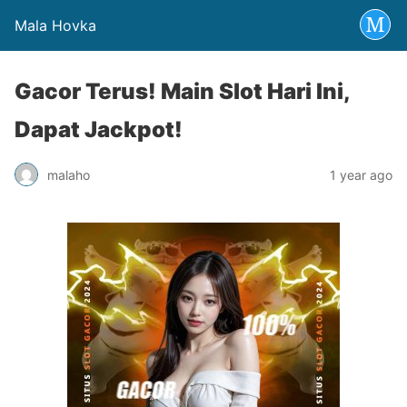
Mala Hovka
Gacor Terus! Main Slot Hari Ini,
Dapat Jackpot!
malaho
1 year ago