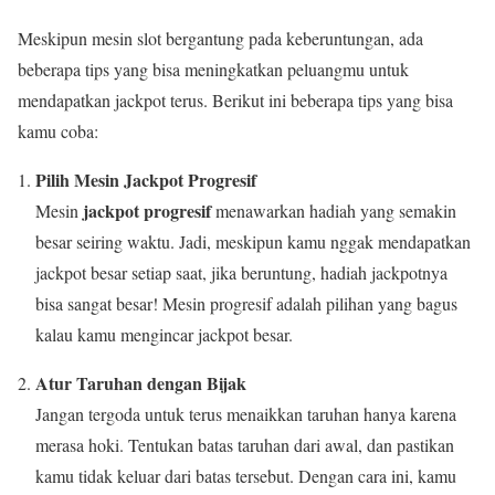
Meskipun mesin slot bergantung pada keberuntungan, ada
beberapa tips yang bisa meningkatkan peluangmu untuk
mendapatkan jackpot terus. Berikut ini beberapa tips yang bisa
kamu coba:
Pilih Mesin Jackpot Progresif
jackpot progresif
Mesin
menawarkan hadiah yang semakin
besar seiring waktu. Jadi, meskipun kamu nggak mendapatkan
jackpot besar setiap saat, jika beruntung, hadiah jackpotnya
bisa sangat besar! Mesin progresif adalah pilihan yang bagus
kalau kamu mengincar jackpot besar.
Atur Taruhan dengan Bijak
Jangan tergoda untuk terus menaikkan taruhan hanya karena
merasa hoki. Tentukan batas taruhan dari awal, dan pastikan
kamu tidak keluar dari batas tersebut. Dengan cara ini, kamu