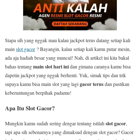
Siapa sih yang nggak mau kalau jackpot terus datang setiap kali
main
slot gacor
? Bayangin, kalau setiap kali kamu putar mesin,
ada aja hadiah besar yang muncul! Nah, di artikel ini kita bakal
main slot hari ini
bahas tentang
dan gimana caranya kamu bisa
dapetin jackpot yang nggak berhenti. Yuk, simak tips dan trik
gacor terus
supaya kamu bisa main slot yang lagi
dan pastikan
keberuntungan berpihak padamu!
Apa Itu Slot Gacor?
slot gacor
Mungkin kamu sudah sering dengar tentang istilah
,
tapi apa sih sebenarnya yang dimaksud dengan slot gacor? Gacor