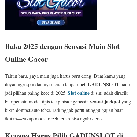
Buka 2025 dengan Sensasi Main Slot
Online Gacor
Tahun baru, gaya main juga harus baru dong! Buat kamu yang
GADUNSLOT
doyan nge-spin dan nyari cuan tanpa ribet,
hadir
Slot online
jadi pilihan paling kece di 2025.
di sini udah diracik
jackpot
biar pemain modal tipis tetap bisa ngerasain sensasi
yang
bikin dompet auto tebel. Jadi nggak perlu nunggu gajian buat
ikutan—cukup modal receh, cuan bisa ngalir deras.
Kenapa Harus Pilih GADUNSLOT di