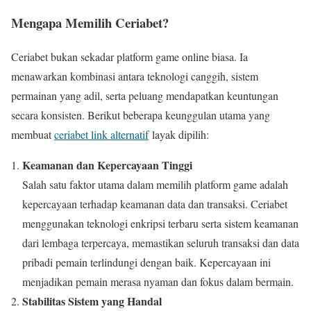
Mengapa Memilih Ceriabet?
Ceriabet bukan sekadar platform game online biasa. Ia
menawarkan kombinasi antara teknologi canggih, sistem
permainan yang adil, serta peluang mendapatkan keuntungan
secara konsisten. Berikut beberapa keunggulan utama yang
membuat
ceriabet link alternatif
layak dipilih:
Keamanan dan Kepercayaan Tinggi
Salah satu faktor utama dalam memilih platform game adalah
kepercayaan terhadap keamanan data dan transaksi. Ceriabet
menggunakan teknologi enkripsi terbaru serta sistem keamanan
dari lembaga terpercaya, memastikan seluruh transaksi dan data
pribadi pemain terlindungi dengan baik. Kepercayaan ini
menjadikan pemain merasa nyaman dan fokus dalam bermain.
Stabilitas Sistem yang Handal